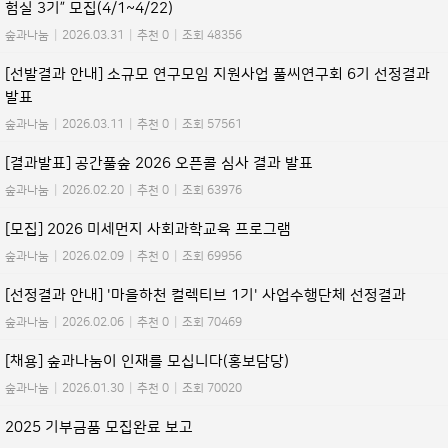
험실 3기” 모집(4/1~4/22)
숲과나눔
|
2026.03.31
|
추천 0
|
조회 48356
[선발결과 안내] 소규모 연구모임 지원사업 풀씨연구회 6기 선정결과
발표
숲과나눔
|
2026.03.11
|
추천 0
|
조회 57561
[결과발표] 공간풀숲 2026 오픈콜 심사 결과 발표
숲과나눔
|
2026.02.20
|
추천 0
|
조회 63976
[모집] 2026 미세먼지 사회과학교육 프로그램
숲과나눔
|
2026.02.09
|
추천 0
|
조회 69956
[선정결과 안내] '마을하천 컬렉티브 1기' 사업수행단체 선정결과
숲과나눔
|
2026.02.06
|
추천 0
|
조회 70469
[채용] 숲과나눔이 인재를 모십니다(홍보담당)
숲과나눔
|
2026.01.30
|
추천 0
|
조회 70020
2025 기부금품 모집완료 보고