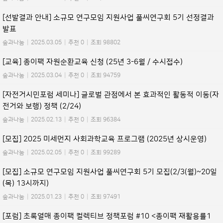
[선발결과 안내] 소규모 연구모임 지원사업 풀씨연구회 5기 선정결과
발표
숲과나눔
|
2025.03.05
|
추천 0
|
조회 98802
[교육] 종이팩 자원순환교육 신청 (25년 3-6월 / 수시접수)
숲과나눔
|
2025.03.04
|
추천 0
|
조회 94759
[자전거시민포럼 세미나] 글로벌 관점에서 본 효과적인 활동적 이동(자
전거와 보행) 정책 (2/24)
숲과나눔
|
2025.02.13
|
추천 0
|
조회 96384
[모집] 2025 미세먼지 사회과학교육 프로그램 (2025년 상시운영)
숲과나눔
|
2025.02.05
|
추천 0
|
조회 99289
[모집] 소규모 연구모임 지원사업 풀씨연구회 5기 모집(2/3(월)~20일
(목) 13시까지)
숲과나눔
|
2025.01.23
|
추천 0
|
조회 97491
[포럼] 초록열매 종이팩 컬렉티브 정책포럼 #10 <종이팩 재활용률1