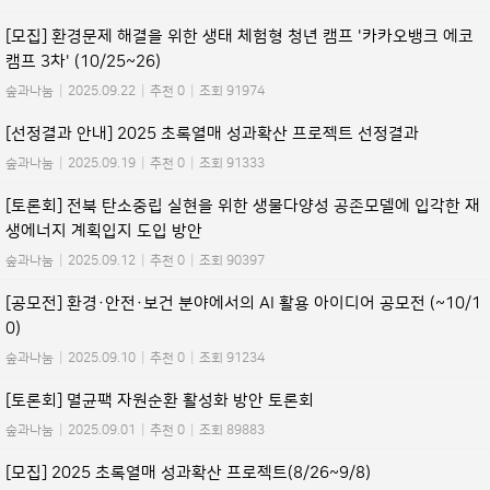
[모집] 환경문제 해결을 위한 생태 체험형 청년 캠프 '카카오뱅크 에코
캠프 3차' (10/25~26)
숲과나눔
|
2025.09.22
|
추천 0
|
조회 91974
[선정결과 안내] 2025 초록열매 성과확산 프로젝트 선정결과
숲과나눔
|
2025.09.19
|
추천 0
|
조회 91333
[토론회] 전북 탄소중립 실현을 위한 생물다양성 공존모델에 입각한 재
생에너지 계획입지 도입 방안
숲과나눔
|
2025.09.12
|
추천 0
|
조회 90397
[공모전] 환경·안전·보건 분야에서의 AI 활용 아이디어 공모전 (~10/1
0)
숲과나눔
|
2025.09.10
|
추천 0
|
조회 91234
[토론회] 멸균팩 자원순환 활성화 방안 토론회
숲과나눔
|
2025.09.01
|
추천 0
|
조회 89883
[모집] 2025 초록열매 성과확산 프로젝트(8/26~9/8)