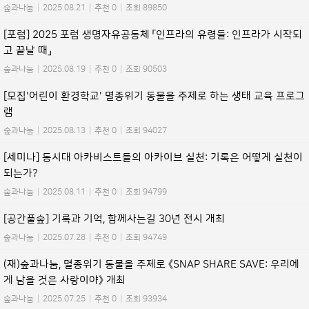
숲과나눔
|
2025.08.21
|
추천 0
|
조회 89850
[포럼] 2025 포럼 생명자유공동체 「인프라의 유령들: 인프라가 시작되
고 끝날 때」
숲과나눔
|
2025.08.19
|
추천 0
|
조회 90503
[모집'어린이 환경학교' 멸종위기 동물을 주제로 하는 생태 교육 프로그
램
숲과나눔
|
2025.08.13
|
추천 0
|
조회 94027
[세미나] 동시대 아카비스트들의 아카이브 실천: 기록은 어떻게 실천이
되는가?
숲과나눔
|
2025.08.11
|
추천 0
|
조회 94799
[공간풀숲] 기록과 기억, 함께사는길 30년 전시 개최
숲과나눔
|
2025.07.28
|
추천 0
|
조회 94749
(재)숲과나눔, 멸종위기 동물을 주제로 《SNAP SHARE SAVE: 우리에
게 남을 것은 사랑이야》 개최
숲과나눔
|
2025.07.25
|
추천 0
|
조회 93934