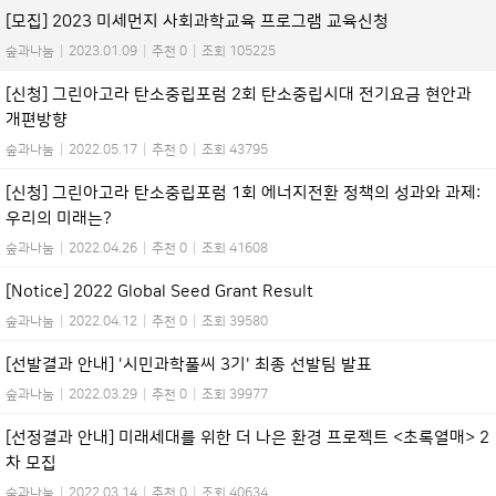
[모집] 2023 미세먼지 사회과학교육 프로그램 교육신청
숲과나눔
|
2023.01.09
|
추천 0
|
조회 105225
[신청] 그린아고라 탄소중립포럼 2회 탄소중립시대 전기요금 현안과
개편방향
숲과나눔
|
2022.05.17
|
추천 0
|
조회 43795
[신청] 그린아고라 탄소중립포럼 1회 에너지전환 정책의 성과와 과제:
우리의 미래는?
숲과나눔
|
2022.04.26
|
추천 0
|
조회 41608
[Notice] 2022 Global Seed Grant Result
숲과나눔
|
2022.04.12
|
추천 0
|
조회 39580
[선발결과 안내] '시민과학풀씨 3기' 최종 선발팀 발표
숲과나눔
|
2022.03.29
|
추천 0
|
조회 39977
[선정결과 안내] 미래세대를 위한 더 나은 환경 프로젝트 <초록열매> 2
차 모집
숲과나눔
|
2022.03.14
|
추천 0
|
조회 40634