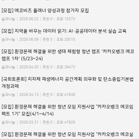
[모집] 에코비즈 플래너 양성과정 참가자 모집
숲과나눔
|
2026.06.22
|
추천 0
|
조회 15373
[모집] 지역을 바꾸는 데이터 읽기: AI·공공데이터 분석 실습 교육
숲과나눔
|
2026.06.09
|
추천 0
|
조회 20015
[모집] 환경문제 해결을 위한 생태 체험형 청년 캠프 '카카오뱅크 에코
캠프 1차' (5/23~24)
숲과나눔
|
2026.04.20
|
추천 0
|
조회 39473
[국회토론회] 지자체 재생에너지 공간계획 의무화 및 탄소중립기본법
개정과제
숲과나눔
|
2026.04.13
|
추천 0
|
조회 41838
[모집] 환경문제 해결을 위한 청년 모임 지원사업 “카카오뱅크 에코임
팩트 1기” 모집(4/1~4/14)
숲과나눔
|
2026.03.31
|
추천 0
|
조회 47828
[모집] 환경문제 해결을 위한 청년 모임 지원사업 “카카오뱅크 에코실