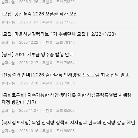
숲과나눔
|
2026.01.26
|
추천 0
|
조회 73329
[모집] 공간풀숲 2026 오픈콜 작가 모집
숲과나눔
|
2026.01.07
|
추천 0
|
조회 77728
[모집] 마을하천컬렉티브 1기 수행단체 모집 (12/22~1/23)
숲과나눔
|
2025.12.22
|
추천 0
|
조회 78147
[공지] 2025 기부금 영수증 발행 안내
숲과나눔
|
2025.12.17
|
추천 0
|
조회 79654
[선정결과 안내] 2026 숲과나눔 인재양성 프로그램 최종 선발 발표
숲과나눔
|
2025.12.16
|
추천 0
|
조회 79835
[국회토론회] 지속가능한 해양생태계를 위한 해상풍력특별법 시행령
제정 방안(11/17)
숲과나눔
|
2025.11.07
|
추천 0
|
조회 85306
[국제심포지엄] 독일 전력망 정책의 시사점과 한국의 전력망 갈등 해법
숲과나눔
|
2025.10.16
|
추천 0
|
조회 88806