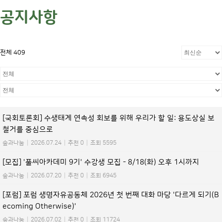
공지사항
전체 409
[국회토론회] 수생태계 연속성 회보를 위해 우리가 할 일: 용도상실 보
철거를 중심으로
숲과나눔
|
2026.07.24
|
추천 0
|
조회 5595
[모집] '풀씨아카데미 9기' 수강생 모집 - 8/18(화) 오후 1시까지
숲과나눔
|
2026.07.20
|
추천 0
|
조회 6945
[포럼] 포럼 생명자유공동체 2026년 첫 번째 대화 마당 '다르게 되기(B
ecoming Otherwise)'
숲과나눔
|
2026.07.02
|
추천 0
|
조회 11724