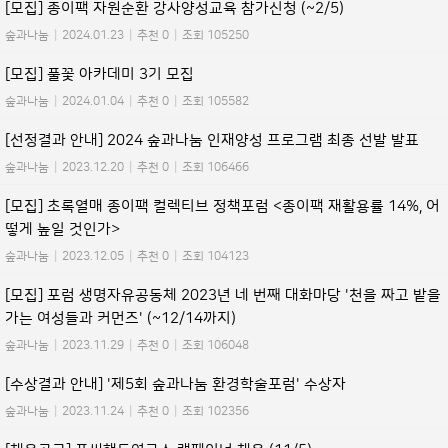
[모집] 종이팩 자원순환 강사양성교육 참가신청 (~2/5)
숲과나눔
|
2024.01.23
|
추천 0
|
조회 105250
[모집] 풀꽃 아카데미 3기 모집
숲과나눔
|
2024.01.04
|
추천 0
|
조회 105582
[선정결과 안내] 2024 숲과나눔 인재양성 프로그램 최종 선발 발표
숲과나눔
|
2023.12.20
|
추천 0
|
조회 106466
[모집] 초록열매 종이팩 컬렉티브 정책포럼 <종이팩 재활용률 14%, 어
떻게 높일 것인가>
숲과나눔
|
2023.12.05
|
추천 0
|
조회 104123
[모집] 포럼 생명자유공동체 2023년 네 번째 대화마당 '천을 짜고 밭을
가는 여성들과 커먼즈' (~12/14까지)
숲과나눔
|
2023.11.29
|
추천 0
|
조회 106048
[수상결과 안내] '제5회 숲과나눔 환경학술포럼' 수상자
숲과나눔
|
2023.11.24
|
추천 0
|
조회 102356