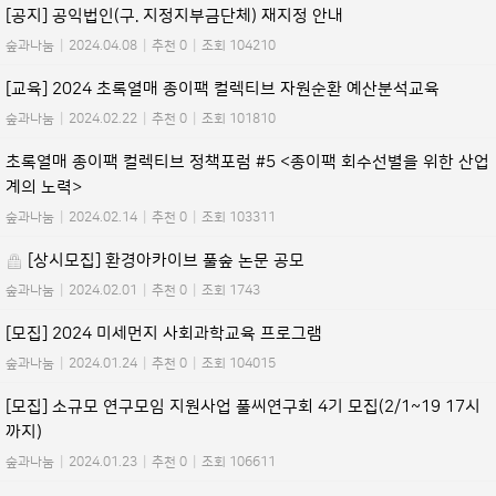
[공지] 공익법인(구. 지정지부금단체) 재지정 안내
숲과나눔
|
2024.04.08
|
추천 0
|
조회 104210
[교육] 2024 초록열매 종이팩 컬렉티브 자원순환 예산분석교육
숲과나눔
|
2024.02.22
|
추천 0
|
조회 101810
초록열매 종이팩 컬렉티브 정책포럼 #5 <종이팩 회수선별을 위한 산업
계의 노력>
숲과나눔
|
2024.02.14
|
추천 0
|
조회 103311
[상시모집] 환경아카이브 풀숲 논문 공모
숲과나눔
|
2024.02.01
|
추천 0
|
조회 1743
[모집] 2024 미세먼지 사회과학교육 프로그램
숲과나눔
|
2024.01.24
|
추천 0
|
조회 104015
[모집] 소규모 연구모임 지원사업 풀씨연구회 4기 모집(2/1~19 17시
까지)
숲과나눔
|
2024.01.23
|
추천 0
|
조회 106611