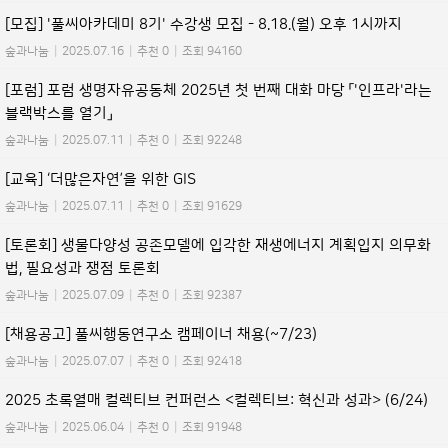
[모집] '풀씨아카데미 8기' 수강생 모집 - 8.18.(월) 오후 1시까지
숲과나눔
|
2025.07.16
|
추천 0
|
조회 94160
[포럼] 포럼 생명자유공동체 2025년 첫 번째 대화 마당 「'인프라'라는
블랙박스를 열기」
숲과나눔
|
2025.07.11
|
추천 0
|
조회 92248
[교육] ‘더많은자연’을 위한 GIS
숲과나눔
|
2025.07.11
|
추천 0
|
조회 91629
[토론회] 생물다양성 공존모델에 입각한 재생에너지 계획입지 의무화
법, 필요성과 쟁점 토론회
숲과나눔
|
2025.07.09
|
추천 0
|
조회 92387
[채용공고] 풀씨행동연구소 캠페이너 채용(~7/23)
숲과나눔
|
2025.07.07
|
추천 0
|
조회 92418
2025 초록열매 컬렉티브 컨퍼런스 <컬렉티브: 혁신과 성과> (6/24)
숲과나눔
|
2025.06.04
|
추천 0
|
조회 91948