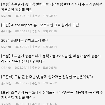
[포럼] 초록열매 종이팩 컬렉티브 정책포럼 #11 지자체 주도의 종이팩
자원순환 활성화 방안
숲과나눔
|
2025.05.12
|
추천 0
|
조회 93667
[모집] AI for Impact 온ㆍ오프라인 교육 참가자 모집
숲과나눔
|
2025.04.23
|
추천 0
|
조회 95429
2024 숲과나눔 연차보고서 발간
숲과나눔
|
2025.04.22
|
추천 0
|
조회 95644
[포럼] 초록열매 농촌쓰레기 정책포럼 #2 < 남원, 마을과 함께 농촌쓰
레기 자원순환을 디자인하다>
숲과나눔
|
2025.04.14
|
추천 0
|
조회 94578
[토론회] 도심 곤충 대발생, 함께 살아가는 건강한 해법은?(4/8)
숲과나눔
|
2025.03.27
|
추천 0
|
조회 94522
[포럼] 초록열매 농촌쓰레기 정책포럼 #1 <홍천군 폐농약폐·농약병 수
거시스템 활성화 방안>
숲과나눔
|
2025.03.11
|
추천 0
|
조회 96636