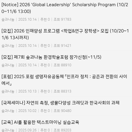
[Notice] 2026 'Global Leadership' Scholarship Program (10/2
0~11/6 13:00)
숲과나눔
|
2025.10.14
|
추천 0
|
조회 91783
[모집] 2026 인재양성 프로그램 <학업&연구 장학생> 모집 (10/20~1
1/6 13시까지)
숲과나눔
|
2025.10.14
|
추천 0
|
조회 91421
[모집] 제7회 숲과나눔 환경학술포럼 참가신청(~11/5)
숲과나눔
|
2025.10.14
|
추천 0
|
조회 88910
[포럼] 2025 포럼 생명자유공동체 「인프라 정치 : 공존과 전환의 사이
에서」
숲과나눔
|
2025.10.13
|
추천 0
|
조회 88313
[국제세미나] 자연의 측정, 생물다양성 크레딧과 한국사회의 과제
숲과나눔
|
2025.10.02
|
추천 0
|
조회 90480
[교육] AI를 활용한 텍스트마이닝 실습교육
숲과나눔
|
2025.09.26
|
추천 0
|
조회 89203