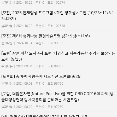
숲과나눔
|
2024.10.22
|
추천 0
|
조회 102974
[모집] 2025 인재양성 프로그램 <학업 장학생> 모집 (10/23~11/8 1
3시까지)
숲과나눔
|
2024.10.22
|
추천 0
|
조회 102688
[모집] 제6회 숲과나눔 환경학술포럼 참가신청(~11/6)
숲과나눔
|
2024.10.14
|
추천 0
|
조회 99136
[포럼] 삶을 위한 도시 4차 포럼 '다양하고 지속가능한 주거가 보장되는
도시' (9/25)
숲과나눔
|
2024.09.04
|
추천 0
|
조회 98063
[토론회] 종이팩 자원순환 제도개선 토론회(9/25)
숲과나눔
|
2024.09.03
|
추천 0
|
조회 98796
[포럼] 더많은자연(Nature Positive)을 위한 CBD COP16의 과제(생
물다양성협약 당사국총회를 준비하는 시민포럼)
숲과나눔
|
2024.08.29
|
추천 0
|
조회 97260