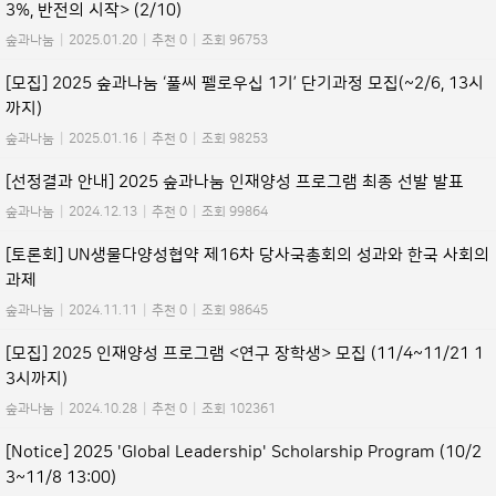
3%, 반전의 시작> (2/10)
숲과나눔
|
2025.01.20
|
추천 0
|
조회 96753
[모집] 2025 숲과나눔 ‘풀씨 펠로우십 1기’ 단기과정 모집(~2/6, 13시
까지)
숲과나눔
|
2025.01.16
|
추천 0
|
조회 98253
[선정결과 안내] 2025 숲과나눔 인재양성 프로그램 최종 선발 발표
숲과나눔
|
2024.12.13
|
추천 0
|
조회 99864
[토론회] UN생물다양성협약 제16차 당사국총회의 성과와 한국 사회의
과제
숲과나눔
|
2024.11.11
|
추천 0
|
조회 98645
[모집] 2025 인재양성 프로그램 <연구 장학생> 모집 (11/4~11/21 1
3시까지)
숲과나눔
|
2024.10.28
|
추천 0
|
조회 102361
[Notice] 2025 'Global Leadership' Scholarship Program (10/2
3~11/8 13:00)