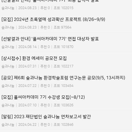
[선발결과 안내] '풀씨아카데미 7기' 최종 합격자 발표
숲과나눔
|
2024.08.23
|
추천 0
|
조회 102015
[모집] 2024년 초록열매 성과확산 프로젝트 (8/26~9/9)
숲과나눔
|
2024.08.23
|
추천 0
|
조회 97564
[선발결과 안내] '풀씨아카데미 7기' 면접 대상자 발표
숲과나눔
|
2024.08.14
|
추천 0
|
조회 101870
[상시접수] 환경 에세이 공모전 모집
숲과나눔
|
2024.07.31
|
추천 0
|
조회 102217
[공모] 제6회 숲과나눔 환경학술포럼 연구논문 공모(9/5, 13시까지)
숲과나눔
|
2024.07.22
|
추천 0
|
조회 103454
[모집] 풀씨아카데미 7기 수강생 모집(~8/12)
숲과나눔
|
2024.07.10
|
추천 0
|
조회 103626
[알림] 2023 재단법인 숲과나눔 연차보고서 발간
숲과나눔
|
2024.04.22
|
추천 0
|
조회 102846