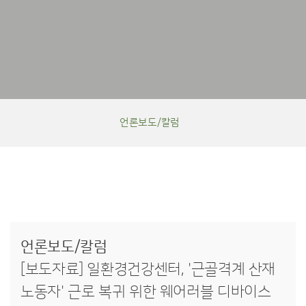
탭
영
언론보도/칼럼
역
언
론
언론보도/칼럼
보
도/
[보도자료] 일환경건강센터, '근골격계 산재
칼
럼
노동자' 근로 복귀 위한 웨어러블 디바이스