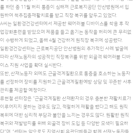
를 하던 중 11월 허리 통증이 심해져 근로복지공단 안산병원에서 입
원하여 척추집중재활치료를 받고 직장 복귀를 앞두고 있었다.
A씨는 일환경건강센터에서 제공한 웨어러블 디바이스를 착용 후 작
업강화훈련을 받았으며 제품을 들고 옮기는 동작을 허리에 큰 무리없
이 수행하게 되었고, 올해 4월 건강하게 원직장 복귀에 성공했다.
일환경건강센터는 근로복지공단 안산병원의 추가적인 사례 발굴에
따라 산재노동자의 성공적인 직장복귀를 위한 외골격 웨어러블 디바
이스 지원 사업을 확대 실시한다.
또한, 산재노동자 외에도 근골격계질환으로 통증을 호소하는 노동자
를 선정하여 장비를 지원하고 근골격계질환예방 상담 및 꾸준한 사후
관리를 제공할 예정이다.
류현철 센터장은 “근골격계질환 산재환자의 경우 충분한 재활치료가
이루어지지 못하는 경우도 많고, 적절하게 재활을 했다고 해도 원직
복위에 대한 심리적 부담과 불안을 느끼는 경우도 많다. 원활한 원직
복귀와 재발방지를 위해 외골격 장비 도입 등 다양한 모색이 필요하
다”며, “센터는 앞으로도 지역사회 유관단체들과 함께 산재노동자들