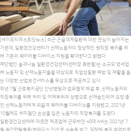
근
로
복
귀
위
한
웨
어
[세이프티퍼스트닷뉴스] 최근 근골격계질환에 대한 관심이 높아지는
러
블
가운데, 일환경건강센터가 산재노동자의 정상적인 원직장 복귀를 위
디
바
해 기존의 웨어러블 디바이스 지원을 확대한다고 밝혔다.
이
스
재단법인 숲과나눔 일환경건강센터(센터장 류현철)는 소규모 영세업
지
체 노동자 및 산재노동자들을 대상으로 직업성질환 예방 및 재활을 돕
원
사
는 다양한 산업보건서비스를 무상으로 제공하고 있다.
업
확
작년 7월 근로복지공단 안산병원과 업무협약 체결 후, 산재노동자의
대
실
직장복귀를 위해 허리 및 어깨부위의 상병으로 산재승인되어 요양 중
시
인 산재노동자에게 외골격 웨어러블 디바이스를 지원했고, 2021년
-
상
10월에도 하지절단 손상을 입은 노동자의 직장복귀를 도왔다.
세
정
일환경건강센터에 따르면 제조업에 근무하던 40대 A씨는 2021년 7
보
월 추간판탈출증(허리디스크)으로 수술을 받고, 직장에 복귀 취업치료