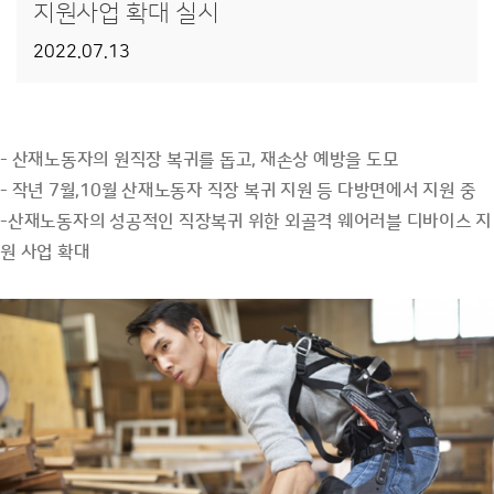
지원사업 확대 실시
2022.07.13
[보
- 산재노동자의 원직장 복귀를 돕고, 재손상 예방을 도모
도
자
- 작년 7월,10월 산재노동자 직장 복귀 지원 등 다방면에서 지원 중
료]
-산재노동자의 성공적인 직장복귀 위한 외골격 웨어러블 디바이스 지
일
환
원 사업 확대
경
건
강
센
터,
'근
골
격
계
산
재
노
동
자'