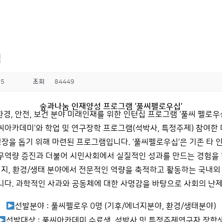
집
25
조회
84449
숲과나눔 인재양성 프로그램 ‘풀씨펠로우십’
환경, 안전, 보건 분야 미래인재를 위한 인턴십 프로그램 ‘풀씨 펠로우
풀씨아카데미’와 학업 및 연구장학 프로그램(석박사, 특정주제) 참여한
장을 돕기 위해 마련된 프로그램입니다. ‘풀씨펠로우십’은 기존 타
무역량 증진과 더불어 시민사회에서 실질적인 성과를 만드는 경험을 할
지, 환경/생태 분야에서 전문적인 역량을 축적하고 활동하는 국내외
니다. 과학적인 사과와 공동체에 대한 사명감을 바탕으로 사회의 난제
선발분야 : 풀씨펠로우 0명 (기후/에너지분야, 환경/생태분야)
선발대상 : 풀씨아카데미 수료생, 석박사 및 특정주제연구자 장학