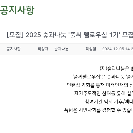
공지사항
[모집] 2025 숲과나눔 '풀씨 펠로우십 1기' 모
공지사항
작성자
숲과나눔
작성일
2024-12-05 14:
(재)숲과나눔은 
‘풀씨펠로우십’은 숲과나눔 ‘
인턴십 기회를 통해 미래인재의 성
자기주도적인 참여를 통해 실
참여기관 역시 기후/에너
폭넓은 시민사회를 경험할 수 있습