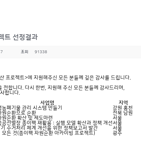
로젝트 선정결과
47
조회
91338
확산 프로젝트>에 지원해주신 모든 분들께 깊은 감사를 드립니다.
전합니다. 다시 한번, 지원해 주신 모든 분들께 감사드리며,
감사합니다.
사업명
지역
영농폐기물 관리 시스템 만들기
강원 홍천
자원순환으로 순환
전북 남원
자원순환 확산 및 제도마련
서울
공공선별장 종이팩 재활용 : 실행 모델 확산과 정책 개선
서울
기 수거처리 체계 개선을 위한 정책보고서 발간
서울
 모든 것(종이팩 자원순환 아카이빙 프로젝트)
광주