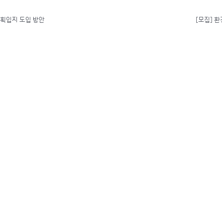
계획입지 도입 방안
[모집] 환