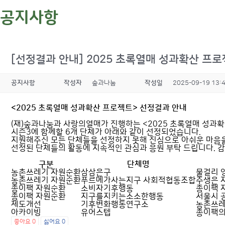
공지사항
[선정결과 안내] 2025 초록열매 성과확산 프
공지사항
작성자
숲과나눔
작성일
2025-09-19 13:
<2025 초록열매 성과확산 프로젝트> 선정결과 안내
(재)숲과나눔과 사랑의열매가 진행하는 <2025 초록열매 성과
시즌3에 함께할 6개 단체가 아래와 같이 선정되었습니다.
지원해주신 모든 단체들을 선정하지 못해 진심으로 아쉬운 마음을 
선정된 단체들의 활동에 지속적인 관심과 응원 부탁 드립니다. 
구분
단체명
농촌쓰레기 자원순환
삼삼은구
물걸리 
농촌쓰레기 자원순환
푸르메가사는지구 사회적협동조합
주생은 
종이팩 자원순환
소비자기후행동
종이팩 
종이팩 자원순환
지구를지키는소소한행동
서울시 
제도개선
기후변화행동연구소
농촌쓰레
아카이빙
유어스텝
종이팩의
좋아요
0
싫어요
0