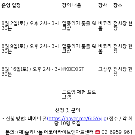
운영 일정
강의 내용
강사
장소
8월 2일(토) / 오후 2시~ 3시
멸종위기 동물 워
비코리
전시장 현
30분
크샵
움
장
8월 9일(토) / 오후 2시~ 3시
멸종위기 동물 워
비코리
전시장 현
30분
크샵
움
장
8월 16일(토) / 오후 2시~ 3시
#KOEXIST
고상우
전시장 현
30분
장
드로잉 체험 프로
그램
신청 및 문의
- 신청 방법: 네이버 폼
(
https://naver.me/GlGYvjjo
) 접수 / 각 회
당 10명 모집
- 문의: (재)숲과나눔 에코아카이브앤아트센터
02-6959-961