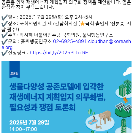
공존을 위해 재생에너지 계획입지 의무화 정책을 제안합니다. 많은
관심과 참여 부탁드립니다.
일시: 2025년 7월 29일(화) 오후 2시~5시
장소: 국회의원회관 제7간담회의실 (
국회 출입시 '신분증' 지
참 필수!
)
주최: 박지혜 더불어민주당 국회의원, 풀씨행동연구소
문의 : 풀씨행동연구소
02-6925-4891
cloudhan@koreash
e.org
신청링크 :
https://bit.ly/2025PLforRE