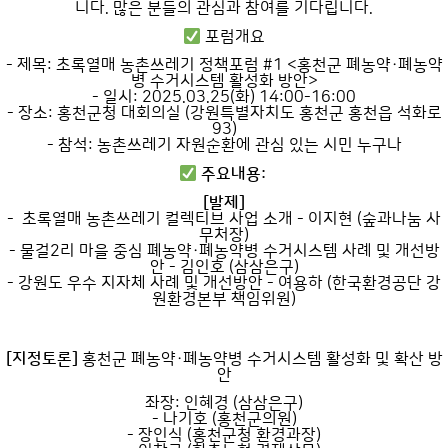
니다. 많은 분들의 관심과 참여를 기다립니다.
포럼개요
- 제목: 초록열매 농촌쓰레기 정책포럼 #1 <홍천군 폐농약·폐농약
병 수거시스템 활성화 방안>
- 일시: 2025.03.25(화) 14:00-16:00
- 장소: 홍천군청 대회의실 (강원특별자치도 홍천군 홍천읍 석화로
93)
- 참석: 농촌쓰레기 자원순환에 관심 있는 시민 누구나
주요내용:
[발제]
- 초록열매 농촌쓰레기 컬렉티브 사업 소개 - 이지현 (숲과나눔 사
무처장)
- 물걸2리 마을 중심 폐농약·폐농약병 수거시스템 사례 및 개선방
안 - 김인호 (삼삼은구)
- 강원도 우수 지자체 사례 및 개선방안 - 여용하 (한국환경공단 강
원환경본부 책임위원)
[지정토론]
홍천군 폐농약·폐농약병 수거시스템 활성화 및 확산 방
안
좌장: 인혜경 (삼삼은구)
- 나기호 (홍천군의원)
- 장인식 (홍천군청 환경과장)