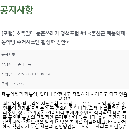
공지사항
[포럼] 초록열매 농촌쓰레기 정책포럼 #1 <홍천군 폐농약폐·
농약병 수거시스템 활성화 방안>
공지사항
작성자
숲과나눔
작성일
2025-03-11 09:19
조회
97158
폐농약병과 폐농약, 얼마나 안전하고 적절하게 처리되고 되고 있을
까요?
폐농약병·폐농약의 자원순환 시스템 구축은 농촌 지역 환경과 주
민들의 건강을 지키는데 꼭 필요한 일입니다. 그러나 불문명한 관
리주체, 상시 수거공간·관리인력 부재와 주민의 적극적인 참여 부
족 등으로 농촌의 고질적인 문제로 남아 있습니다. 홍천 주민과 기
관의 자원순환 노력을 알려 더 많은 참여를 이끌어내고, 타 지자체
까지 확산하기 위한 지원과 협업방안을 논의하는 자리를 마련했습