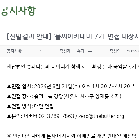
공지사항
[선발결과 안내] '풀씨아카데미 7기' 면접 대상
공지사항
1
작성자
숲과나눔
작성일
2024-
재단법인 숲과나눔과 더버터가 함께 하는 환경 분야 공익활동가 양
▲면접 일시:
2024년 8월 21일(수) 오후 1시 30분~4시 20분
▲면접 장소:
숲과나눔 강당(서울시 서초구 양재동 소재)
▲면접 방식:
대면 면접
▲문의:
더버터 02-3789-7863 / zero@thebutter.org
※ 면접대상자에게 문자 메시지와 이메일로 개별 안내될 예정입