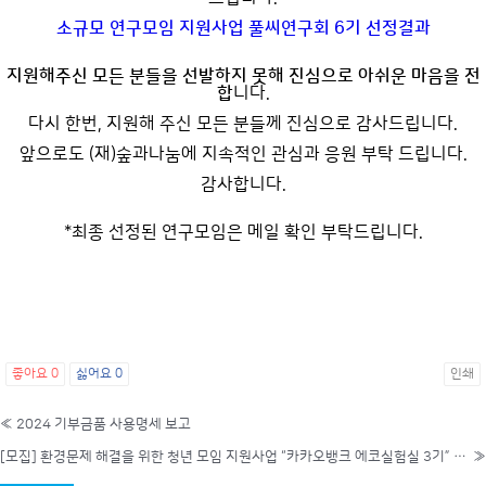
소규모 연구모임 지원사업 풀씨연구회 6기 선정결과
지원해주신 모든 분들을 선발하지 못해 진심으로 아쉬운 마음을 전
합
니다.
다시 한번, 지원해 주신 모든 분들께 진심으로 감사드립니다.
앞으로도 (재)숲과나눔에 지속적인 관심과 응원 부탁 드립니다.
감사합니다.
*최종 선정된 연구모임은 메일 확인 부탁드립니다.
좋아요
0
싫어요
0
인쇄
«
2024 기부금품 사용명세 보고
[모집] 환경문제 해결을 위한 청년 모임 지원사업 “카카오뱅크 에코실험실 3기” 모집(4/1~4/22)
»