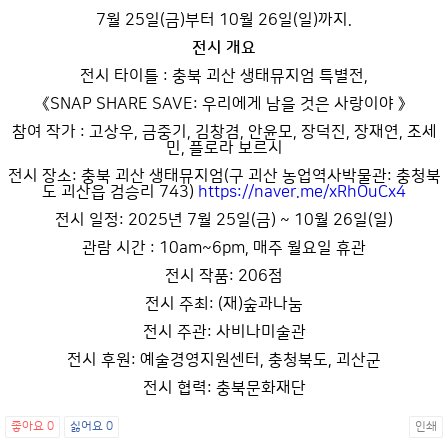
7월 25일(금)부터 10월 26일(일)까지.
전시 개요
전시 타이틀 : 충북 괴산 생태뮤지엄 특별전,
《SNAP SHARE SAVE: 우리에게 남을 것은 사랑이야 》
참여 작가 : 고상우, 금중기, 김창겸, 안윤모, 장덕진, 장재연, 조세
민, 플로라 보르시
전시 장소: 충북 괴산 생태뮤지엄(구 괴산 농업역사박물관: 충청북
도 괴산읍 검승리 743)
https://naver.me/xRhOuCx4
전시 일정: 2025년 7월 25일(금) ~ 10월 26일(일)
관람 시간 : 10am~6pm, 매주 월요일 휴관
전시 작품: 206점
전시 주최: (재)숲과나눔
전시 주관: 사비나미술관
전시 후원: 예술경영지원센터, 충청북도, 괴산군
전시 협력: 충북문화재단
좋아요
0
싫어요
0
인쇄