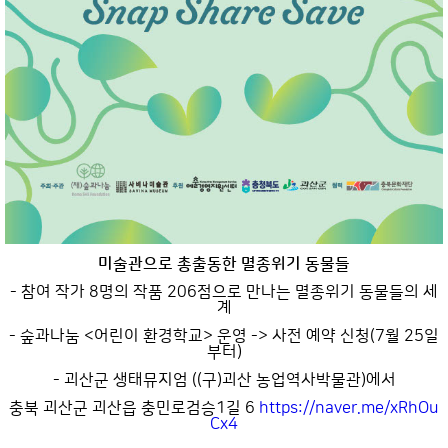
미술관으로 총출동한 멸종위기 동물들
- 참여 작가 8명의 작품 206점으로 만나는 멸종위기 동물들의 세
계
- 숲과나눔 <어린이 환경학교> 운영 -> 사전 예약 신청(7월 25일
부터)
- 괴산군 생태뮤지엄 ((구)괴산 농업역사박물관)에서
충북 괴산군 괴산읍 충민로검승1길 6
https://naver.me/xRhOu
Cx4