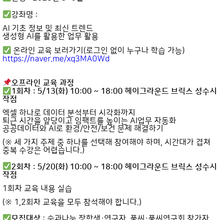
강좌명 :
AI 기초 정보 및 최신 트렌드
생성형 AI를 활용한 업무 활용
온라인 교육 보러가기(로그인 없이 누구나 학습 가능)
https://naver.me/xq3MA0Wd
오프라인 교육 과정
1회차 : 5/13(화) 10:00 ~ 18:00 헤이그라운드 브릭스 성수시
작점
엑셀 하나로 데이터 분석부터 시각화까지
퇴근 시간을 앞당이고 임팩트를 높이는 AI업무 자동화
공공데이터와 AI로 환경/안전/보건 문제 해결하기
(※ 세 가지 주제 중 하나를 선택해 참여해야 하며, 시간대가 겹쳐
중복 수강은 어렵습니다.)
2회차 : 5/20(화) 10:00 ~ 18:00 헤이그라운드 브릭스 성수시
작점
1회차 교육 내용 실습
(※ 1,2회차 교육을 모두 참석해야 합니다.)
모집대상
: 숲과나눔 장학생·연구자, 풀씨·풀씨연구회 참가자