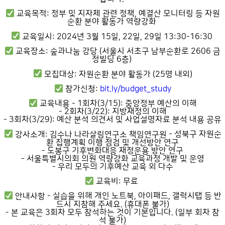
교육목적: 정부 및 지자체 관련 정책, 예결산 모니터링 등 자원
순환 분야 활동가 역량강화
교육일시: 2024년 3월 15일, 22일, 29일 13:30-16:30
교육장소: 숲과나눔 강당 (서울시 서초구 남부순환로 2606 금
정빌딩 6층)
모집대상: 자원순환 분야 활동가 (25명 내외)
참가신청:
bit.ly/budget_study
교육내용
- 1회차(3/15): 중앙정부 예산의 이해
- 2회차(3/22): 지방재정의 이해
- 3회차(3/29): 예산 분석 의견서 및 사업설명자료 분석 내용 공유
강사소개: 김수나 나라살림연구소 책임연구원
- 성북구 자원순
환 집행계획 이행 점검 및 개선방안 연구
- 도봉구 기후변화대응 재정운용 방안 연구
- 서울특별시의회 의원 역량강화 교육과정 개발 및 운영
- 우리 모두의 기후예산 교육 외 다수
교육비: 무료
안내사항
- 실습을 위해 개인 노트북, 아이패드, 갤럭시탭 등 반
드시 지참해 주세요. (휴대폰 불가)
- 본 교육은 3회차 모두 참석하는 것이 기본입니다. (일부 회차 참
석 불가)