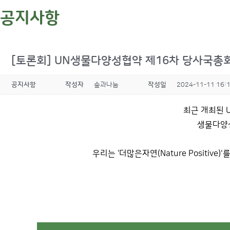
공지사항
[토론회] UN생물다양성협약 제16차 당사국총
공지사항
작성자
숲과나눔
작성일
2024-11-11 16:
최근 개최된 
생물다양성
우리는 ‘더많은자연(Nature Posit