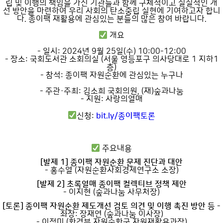
립 및 이행의 책임을 가진 기관들과 함께 구체적이고 실질적인 개
선 방안을 마련하여 우리 사회의 탄소중립 실현에 기여하고자 합니
다. 종이팩 재활용에 관심있는 분들의 많은 참여 바랍니다.
개요
- 일시: 2024년 9월 25일(수) 10:00-12:00
- 장소: 국회도서관 소회의실 (서울 영등포구 의사당대로 1 지하1
층)
- 참석: 종이팩 자원순환에 관심있는 누구나
- 주관·주최: 김소희 국회의원, (재)숲과나눔
- 지원: 사랑의열매
신청:
bit.ly/종이팩토론
주요내용
[발제 1] 종이팩 자원순환 문제 진단과 대안
- 홍수열 (자원순환사회경제연구소 소장)
[발제 2] 초록열매 종이팩 컬렉티브 정책 제안
- 이지현 (숲과나눔 사무처장)
[토론] 종이팩 자원순환 제도개선 검토 의견 및 이행 촉진 방안 등
-
좌장: 장재연 (숲과나눔 이사장)
- 이정미 (환경부 자원순환국 자원재활용과장)