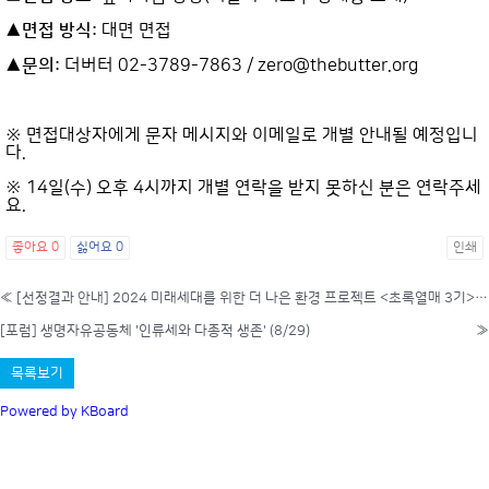
▲면접 방식:
대면 면접
▲문의:
더버터 02-3789-7863 / zero@thebutter.org
※ 면접대상자에게 문자 메시지와 이메일로 개별 안내될 예정입니
다.
※ 14일(수) 오후 4시까지 개별 연락을 받지 못하신 분은 연락주세
요.
좋아요
0
싫어요
0
인쇄
«
[선정결과 안내] 2024 미래세대를 위한 더 나은 환경 프로젝트 <초록열매 3기> 선정결과
[포럼] 생명자유공동체 '인류세와 다종적 생존' (8/29)
»
목록보기
Powered by KBoard