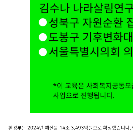
환경부는 2024년 예산을 14조 3,493억원으로 확정했습니다