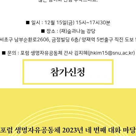
■ 일시 : 12월 15일(금) 15시~17시30분
■ 장소 : (재)숲과나눔 강당
 서초구 남부순환로2606, 금정빌딩 6층/ 양재역 5번출구 직진 도보 
■ 문의 : 포럼 생명자유공동체 간사 김지혜(jhkim15@snu.ac.kr)