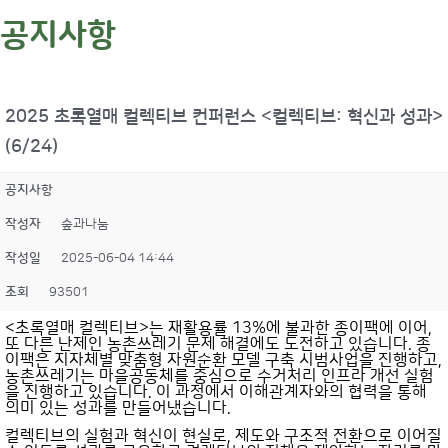
공지사항
2025 초록열매 컬렉티브 컨퍼런스 <컬렉티브: 혁신과 성과>
(6/24)
공지사항
작성자
숲과나눔
작성일
2025-06-04 14:44
조회
93501
<초록열매 컬렉티브>는 재활용률 13%에 불과한 종이팩에 이어,
또 다른 난제인 농촌쓰레기 문제 해결에도 도전하고 있습니다. 종
이팩은 지자체별 맞춤형 자원순환 모델 구축 시범사업을 진행하고,
농촌쓰레기는 마을공동체를 중심으로 수거처리 인프라 개선 실험
을 진행하고 있습니다. 이 과정에서 이해관계자와의 협력을 통해
의미 있는 성과를 만들어냈습니다.
컬렉티브의 실험과 혁신이 현실로, 제도와 구조적 전환으로 이어질