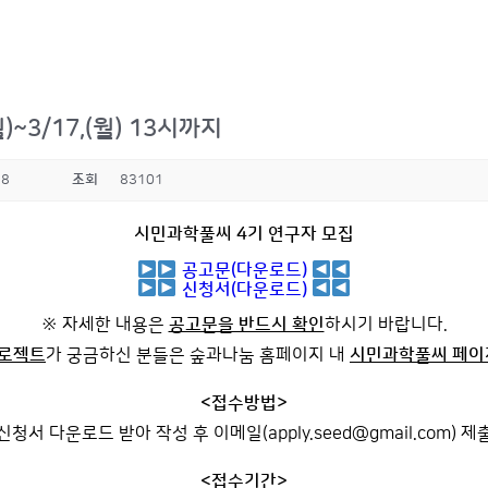
~3/17,(월) 13시까지
38
조회
83101
시민과학풀씨 4기 연구자 모집
공고문(다운로드)
신청서(다운로드)
※ 자세한 내용은
공고문을 반드시 확인
하시기 바랍니다.
프로젝트
가 궁금하신 분들은 숲과나눔 홈페이지 내
시민과학풀씨 페이
<접수방법>
신청서 다운로드 받아 작성 후 이메일(apply.seed@gmail.com) 제
<접수기간>