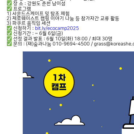
장 소 : 강원도 춘천 남이섬
프로그램
1) 사운드스케이프 및 탐조 체험
2) 제로웨이스트 캠핑 이야기 나눔 등 참가자간 교류 활동
3) 파쿠르 움직임 세션
신청하기 :
bit.ly/ecocamp2025
신청기간 : ~ 6월 6일(금)
선정 결과 발표 : 6월 10일(화) 18:00 / 최대 30명
문의 : (재)숲과나눔 010-9694-4500 / grass@koreashe.