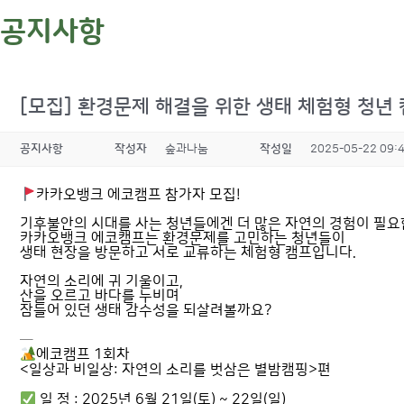
공지사항
[모집] 환경문제 해결을 위한 생태 체험형 청년 캠
공지사항
작성자
숲과나눔
작성일
2025-05-22 09:
카카오뱅크 에코캠프 참가자 모집!
기후불안의 시대를 사는 청년들에겐 더 많은 자연의 경험이 필요
카카오뱅크 에코캠프는 환경문제를 고민하는 청년들이
생태 현장을 방문하고 서로 교류하는 체험형 캠프입니다.
자연의 소리에 귀 기울이고,
산을 오르고 바다를 누비며
잠들어 있던 생태 감수성을 되살려볼까요?
─
에코캠프 1회차
<일상과 비일상: 자연의 소리를 벗삼은 별밤캠핑>편
일 정 : 2025년 6월 21일(토) ~ 22일(일)