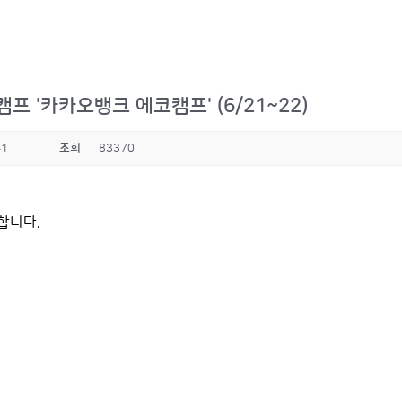
프 '카카오뱅크 에코캠프' (6/21~22)
41
조회
83370
합니다.