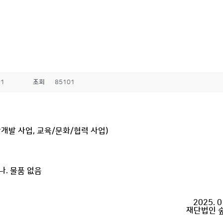
31
조회
85101
안개발 사업, 교육/문화/협력 사업)
나. 물품 없음
2025. 0
재단법인 