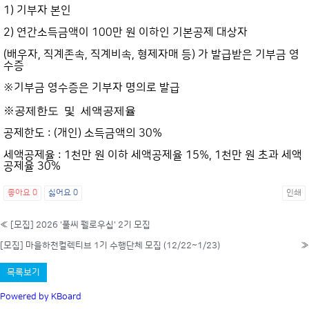
1) 기부자 본인
2) 연간소득금액이 100만 원 이하인 기본공제 대상자
(배우자, 직계존속, 직계비속, 형제자매 등) 가 발급받은 기부금 영
수증
※기부금 영수증은 기부자 명의로 발급
※
공제한도 및 세액공제율
공제한도 : (개인) 소득금액의 30%
세액공제율 : 1천만 원 이하 세액공제율 15%, 1천만 원 초과 세액
공제율 30%
좋아요
0
싫어요
0
인쇄
«
[모집] 2026 '풀씨 펠로우십' 2기 모집
[모집] 마을하천컬렉티브 1기 수행단체 모집 (12/22~1/23)
»
목록보기
Powered by KBoard