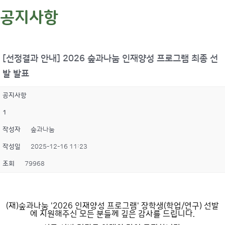
공지사항
[선정결과 안내] 2026 숲과나눔 인재양성 프로그램 최종 선
발 발표
공지사항
1
작성자
숲과나눔
작성일
2025-12-16 11:23
조회
79968
(재)숲과나눔 '2026 인재양성 프로그램' 장학생(학업/연구) 선발
에 지원해주신 모든 분들께 깊은 감사를 드립니다.