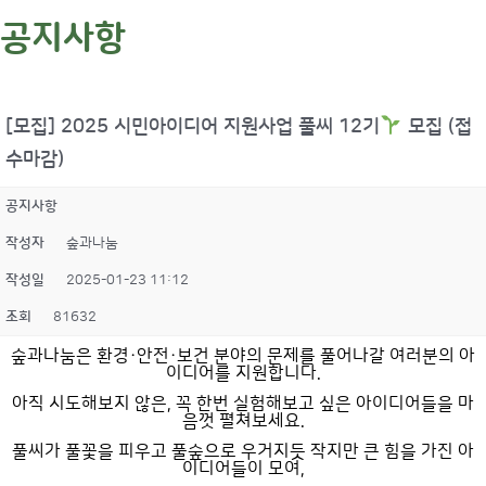
공지사항
[모집] 2025 시민아이디어 지원사업 풀씨 12기
모집 (접
수마감)
공지사항
작성자
숲과나눔
작성일
2025-01-23 11:12
조회
81632
숲과나눔은 환경·안전·보건 분야의 문제를 풀어나갈 여러분의 아
이디어를 지원합니다.
아직 시도해보지 않은, 꼭 한번 실험해보고 싶은 아이디어들을 마
음껏 펼쳐보세요.
풀씨가 풀꽃을 피우고 풀숲으로 우거지듯 작지만 큰 힘을 가진 아
이디어들이 모여,