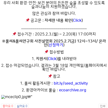
우리 사회 환경·안전·보건 분야의 든든한 숲을 조성할 수 있도록
숲과나눔이 지원하겠습니다.
많은 관심과 참여 바랍니다.
공고문
: 자세한 내용 확인(
Click
)
__________________________________
접수기간 : 2025.2.3.(월) ~ 2.20(목) 17:00까지
※풀씨&풀씨연구회 사전설명회 2025.2.7(금) 12시~13시/ 온라
인(
신청하기
)
접수방법
1.
지원서(
Click
)
를 내려받아
2. 접수 마감되었습니다. 결과는 3월 18일 개인메일/홈페이지에서
확인 바랍니다.
참고
1. 풀씨 활동게시판 :
bit.ly/seed_activity
2. 환경아카이브 풀숲 :
ecoarchive.org
좋아요
0
싫어요
0
인쇄