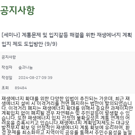
공지사항
[세미나] 계통문제 및 입지갈등 해결을 위한 재생에너지 계획
입지 제도 도입방안 (9/9)
공지사항
작성자
숲과나눔
작성일
2024-08-27 09:39
조회
89484
재생에너지 확대를 위한 다양한 입법이 추진되는 가운데, 최근 재
생에너지 설비 시 이격거리를 전면 폐지하는 법안이 발의되었습니
다. 이격거리 폐지는 재생에너지 확대를 위해서 중요한 과제이지만
계획입지 없이 폐지될 경우 자연훼손 및 주민갈등이 발생할 수 있
습니다. 또한 재생에너지 입지 선정의 불확실성은 계통 연계의 어
려움을 증폭시키고 있습니다.재생에너지 계획입지제도는 대규모
발전부지 확보 및 안정적인 재생에너지 계통 확보에 유리하며, 환
경 문제를 최소화하고 지역이익 공유를 통해서 주민수용성을 높일