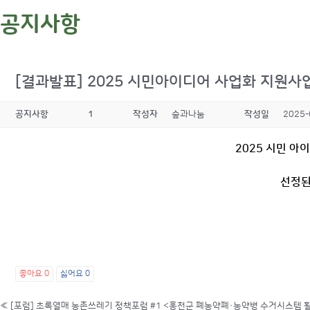
공지사항
[결과발표] 2025 시민아이디어 사업화 지원사업 
공지사항
1
작성자
숲과나눔
작성일
2025-
2025
시민 아
선정
좋아요
0
싫어요
0
«
[포럼] 초록열매 농촌쓰레기 정책포럼 #1 <홍천군 폐농약폐·농약병 수거시스템 