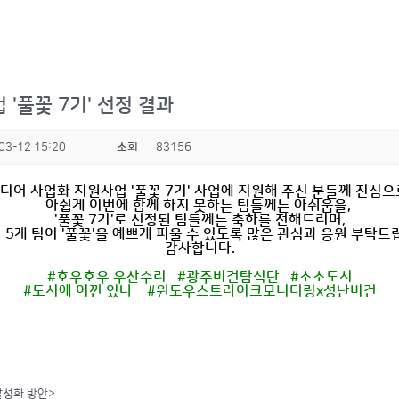
'풀꽃 7기' 선정 결과
03-12 15:20
조회
83156
이디어 사업화 지원사업
'
풀꽃
7
기
'
사업에 지원해 주신 분들께 진심
아쉽게 이번에 함께 하지 못하는 팀들께는 아쉬움을
,
'
풀꽃
7
기
'
로 선정된 팀들께는 축하를 전해드리며
,
된
5
개 팀이
'
풀꽃
'
을 예쁘게 피울 수 있도록 많은 관심과 응원 부탁드
감사합니다
.
#
호우호우 우산수리
#
광주비건탐식단
#
소소도시
#
도시에 이낀 있나
#
윈도우스트라이크모니터링
x
성난비건
활성화 방안>