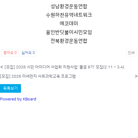
성남환경운동연합
수원하천유역네트워크
에코데미
용인반딧불이시민모임
전북환경운동연합
좋아요
0
싫어요
0
인쇄
«
[모집] 2026 시민 아이디어 사업화 지원사업 '풀꽃 8기' 모집(2.11 ~ 3.4)
[모집] 2026 미세먼지 사회과학교육 프로그램
»
목록보기
Powered by KBoard