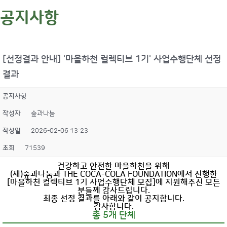
공지사항
[선정결과 안내] '마을하천 컬렉티브 1기' 사업수행단체 선정
결과
공지사항
작성자
숲과나눔
작성일
2026-02-06 13:23
조회
71539
건강하고 안전한 마을하천을 위해
(재)숲과나눔과 THE COCA-COLA FOUNDATION에서 진행한
[마을하천 컬렉티브 1기 사업수행단체 모집]에 지원해주신 모든
분들께 감사드립니다.
최종 선정 결과를 아래와 같이 공지합니다.
감사합니다.
총 5개 단체