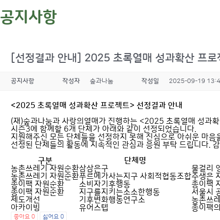
공지사항
[선정결과 안내] 2025 초록열매 성과확산 프
공지사항
작성자
숲과나눔
작성일
2025-09-19 13:
<2025 초록열매 성과확산 프로젝트> 선정결과 안내
(재)숲과나눔과 사랑의열매가 진행하는 <2025 초록열매 성과
시즌3에 함께할 6개 단체가 아래와 같이 선정되었습니다.
지원해주신 모든 단체들을 선정하지 못해 진심으로 아쉬운 마음을 
선정된 단체들의 활동에 지속적인 관심과 응원 부탁 드립니다. 
구분
단체명
농촌쓰레기 자원순환
삼삼은구
물걸리 
농촌쓰레기 자원순환
푸르메가사는지구 사회적협동조합
주생은 
종이팩 자원순환
소비자기후행동
종이팩 
종이팩 자원순환
지구를지키는소소한행동
서울시 
제도개선
기후변화행동연구소
농촌쓰레
아카이빙
유어스텝
종이팩의
좋아요
0
싫어요
0