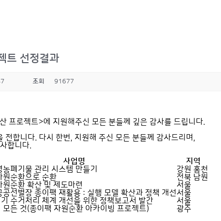
로젝트 선정결과
47
조회
91677
확산 프로젝트>에 지원해주신 모든 분들께 깊은 감사를 드립니다.
전합니다. 다시 한번, 지원해 주신 모든 분들께 감사드리며,
감사합니다.
사업명
지역
영농폐기물 관리 시스템 만들기
강원 홍천
자원순환으로 순환
전북 남원
자원순환 확산 및 제도마련
서울
공공선별장 종이팩 재활용 : 실행 모델 확산과 정책 개선
서울
기 수거처리 체계 개선을 위한 정책보고서 발간
서울
 모든 것(종이팩 자원순환 아카이빙 프로젝트)
광주