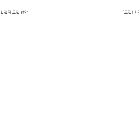
계획입지 도입 방안
[모집] 환