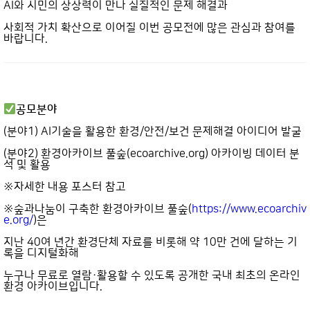
AI와 시민의 상상력이 만나 실질적인 문제 해결과
사회적 가치 확산으로 이어질 이번 공모전에 많은 관심과 참여를
바랍니다.
공모분야
(분야1) AI기술을 활용한 환경/안전/보건 문제해결 아이디어 발굴
(분야2) 환경아카이브 풀숲(ecoarchive.org) 아카이빙 데이터 분
석 및 활용
※자세한 내용 포스터 참고
※숲과나눔이 구축한 환경아카이브 풀숲(
https://www.ecoarchiv
e.org/
)은
지난 40여 년간 환경단체 자료를 비롯해 약 10만 건에 달하는 기
록을 디지털화해
누구나 무료로 열람·활용할 수 있도록 공개한 국내 최초의 온라인
환경 아카이브입니다.