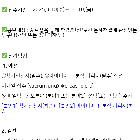
접수기간 :
2025.9.10(수) ~ 10.10.(금)
공모대상
: AI활용을 통해 환경/안전/보건 문제해결에 관심있는
누구나(개인 또는 3인 이하 팀)
참가방법
1. 예선
①참가신청서(필수), ②아이디어 및 분석 기획서(필수) 작성
이메일 접수 (yaerumjung@koreashe.org)
※ 파일명 : 공모분야 (분야1 또는 분야2)_성명(또는 팀명)_주제
[붙임1] 참가신청서(최종)
[붙임2] 아이디어 및 분석 기획서(최
종)
2. 결선