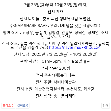
7월 25일(금)부터 10월 26일(일)까지.
전시 개요
전시 타이틀 : 충북 괴산 생태뮤지엄 특별전,
《SNAP SHARE SAVE: 우리에게 남을 것은 사랑이야 》
참여 작가 : 고상우, 금중기, 김창겸, 안윤모, 장덕진, 장재연, 조세
민, 플로라 보르시
전시 장소: 충북 괴산 생태뮤지엄(구 괴산 농업역사박물관: 충청북
도 괴산읍 검승리 743)
https://naver.me/xRhOuCx4
전시 일정: 2025년 7월 25일(금) ~ 10월 26일(일)
관람 시간 : 10am~6pm, 매주 월요일 휴관
전시 작품: 206점
전시 주최: (재)숲과나눔
전시 주관: 사비나미술관
전시 후원: 예술경영지원센터, 충청북도, 괴산군
전시 협력: 충북문화재단
좋아요
0
싫어요
0
인쇄