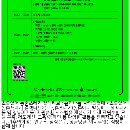
초록열매 농촌쓰레기 컬렉티브 :
숲과나눔·사랑의열매 <초록열매
농촌쓰레기 컬렉티브>는 농촌쓰레기(농촌에서 발생하는 생활폐기
물 및 영농폐기물) 자원순환 시스템을 개선하기 위해 자원순환 모
델 구축, 제도개선, 교육/캠페인 등 다양한 활동을 진행하고 있습니
다. 기후변화행동연구소, 삼삼은구, 싱글벙글_비니루없는점빵이
함께 합니다.