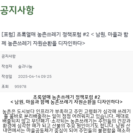
공지사항
[포럼] 초록열매 농촌쓰레기 정책포럼 #2 < 남원, 마을과 함
께 농촌쓰레기 자원순환을 디자인하다>
공지사항
작성자
숲과나눔
작성일
2025-04-14 09:25
조회
95978
초록열매 농촌쓰레기 정책포럼 #2
< 남원, 마을과 함께 농촌쓰레기 자원순환을 디자인하다>
농촌은 도시보다 인프라가 부족하고 주민 고령화가 심각해 쓰레기
를 올바로 분리배출하는 일이 점점 어려워지고 있습니다. 제대로
배출되지 않고 무단폐기·소각되는 농촌쓰레기는 주민들의 건강과
환경에 심각한 해가 되고 산불의 주요 원인이기도 합니다. 남원 산
내면에서는 마을공동체가 중심이 되어 주민들의 불편함을 해소하