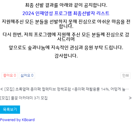
최종 선발 결과를 아래와 같이 공지합니다.
2024 인재양성 프로그램 최종선발자 리스트
지원해주신 모든 분들을 선발하지 못해 진심으로 아쉬운 마음을 전
합니다.
다시 한번, 저희 프로그램에 지원해 주신 모든 분들께 진심으로 감
사드리며
앞으로도 숲과나눔에 지속적인 관심과 응원 부탁 드립니다.
감사합니다.
좋아요
0
싫어요
0
인쇄
«
[모집] 초록열매 종이팩 컬렉티브 정책포럼 <종이팩 재활용률 14%, 어떻게 높일 것인가>
[모집] 풀꽃 아카데미 3기 모집
»
목록보기
Powered by KBoard