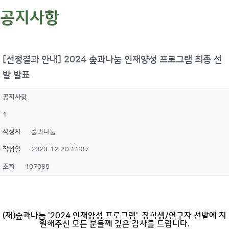
공지사항
[선정결과 안내] 2024 숲과나눔 인재양성 프로그램 최종 선
발 발표
공지사항
1
작성자
숲과나눔
작성일
2023-12-20 11:37
조회
107085
(재)숲과나눔 '2024 인재양성 프로그램' 장학생/연구자 선발에 지
원해주신 모든 분들께 깊은 감사를 드립니다.