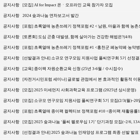
공지사항
[모집] AI for Impact 온ㆍ오프라인 교육 참가자 모집
공지사항
2024 숲과나눔 연차보고서 발간
공지사항
[포럼] 초록열매 농촌쓰레기 정책포럼 #2 < 남원, 마을과 함께 
공지사항
[토론회] 도심 곤충 대발생, 함께 살아가는 건강한 해법은?(4/8)
공지사항
[포럼] 초록열매 농촌쓰레기 정책포럼 #1 <홍천군 폐농약폐·농약
공지사항
[선발결과 안내] 소규모 연구모임 지원사업 풀씨연구회 5기 선정결
공지사항
[교육] 종이팩 자원순환교육 신청 (25년 3-6월 / 수시접수)
공지사항
[자전거시민포럼 세미나] 글로벌 관점에서 본 효과적인 활동적 이동(자
공지사항
[모집] 2025 미세먼지 사회과학교육 프로그램 (2025년 상시운영)
공지사항
[모집] 소규모 연구모임 지원사업 풀씨연구회 5기 모집(2/3(월)~20일
공지사항
[포럼] 초록열매 종이팩 컬렉티브 정책포럼 #10 <종이팩 재활용률13%,
공지사항
[모집] 2025 숲과나눔 ‘풀씨 펠로우십 1기’ 단기과정 모집(~2/6, 1
공지사항
[선정결과 안내] 2025 숲과나눔 인재양성 프로그램 최종 선발 발표