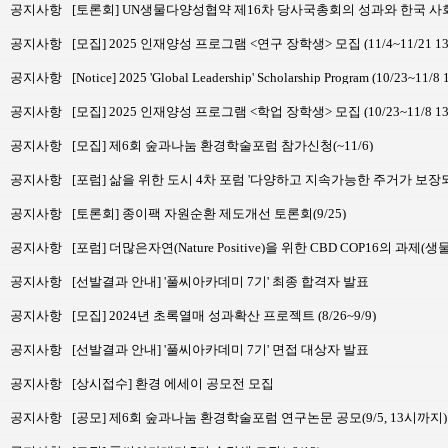
공지사항
[토론회] UN생물다양성협약 제16차 당사국총회의 성과와 한국 사
공지사항
[모집] 2025 인재양성 프로그램 <연구 장학생> 모집 (11/4~11/21 
공지사항
[Notice] 2025 'Global Leadership' Scholarship Program (10/23~11/8 
공지사항
[모집] 2025 인재양성 프로그램 <학업 장학생> 모집 (10/23~11/8 
공지사항
[모집] 제6회 숲과나눔 환경학술포럼 참가신청(~11/6)
공지사항
[포럼] 삶을 위한 도시 4차 포럼 '다양하고 지속가능한 주거가 보장되는 
공지사항
[토론회] 종이팩 자원순환 제도개선 토론회(9/25)
공지사항
[포럼] 더많은자연(Nature Positive)을 위한 CBD COP16
공지사항
[선발결과 안내] '풀씨아카데미 7기' 최종 합격자 발표
공지사항
[모집] 2024년 초록열매 성과확산 프로젝트 (8/26~9/9)
공지사항
[선발결과 안내] '풀씨아카데미 7기' 면접 대상자 발표
공지사항
[상시접수] 환경 에세이 공모전 모집
공지사항
[공모] 제6회 숲과나눔 환경학술포럼 연구논문 공모(9/5, 13시까지)