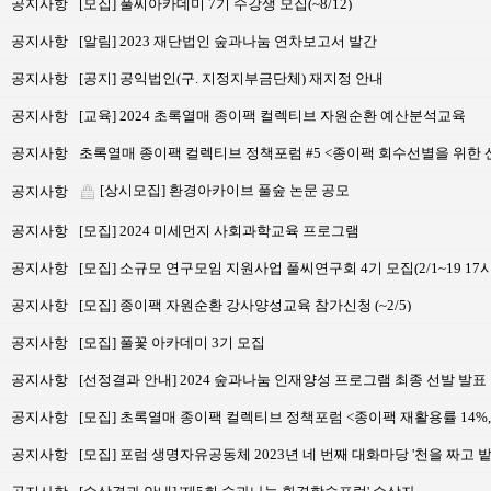
공지사항
[모집] 풀씨아카데미 7기 수강생 모집(~8/12)
공지사항
[알림] 2023 재단법인 숲과나눔 연차보고서 발간
공지사항
[공지] 공익법인(구. 지정지부금단체) 재지정 안내
공지사항
[교육] 2024 초록열매 종이팩 컬렉티브 자원순환 예산분석교육
공지사항
초록열매 종이팩 컬렉티브 정책포럼 #5 <종이팩 회수선별을 위한 
[상시모집] 환경아카이브 풀숲 논문 공모
공지사항
공지사항
[모집] 2024 미세먼지 사회과학교육 프로그램
공지사항
[모집] 소규모 연구모임 지원사업 풀씨연구회 4기 모집(2/1~19 17
공지사항
[모집] 종이팩 자원순환 강사양성교육 참가신청 (~2/5)
공지사항
[모집] 풀꽃 아카데미 3기 모집
공지사항
[선정결과 안내] 2024 숲과나눔 인재양성 프로그램 최종 선발 발표
공지사항
[모집] 초록열매 종이팩 컬렉티브 정책포럼 <종이팩 재활용률 14%
공지사항
[모집] 포럼 생명자유공동체 2023년 네 번째 대화마당 '천을 짜고 밭을