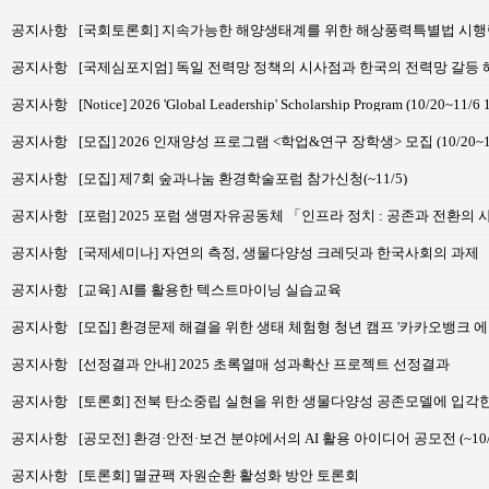
공지사항
[국회토론회] 지속가능한 해양생태계를 위한 해상풍력특별법 시행령 제
공지사항
[국제심포지엄] 독일 전력망 정책의 시사점과 한국의 전력망 갈등 
공지사항
[Notice] 2026 'Global Leadership' Scholarship Program (10/20~11/6 
공지사항
[모집] 2026 인재양성 프로그램 <학업&연구 장학생> 모집 (10/20~1
공지사항
[모집] 제7회 숲과나눔 환경학술포럼 참가신청(~11/5)
공지사항
[포럼] 2025 포럼 생명자유공동체 「인프라 정치 : 공존과 전환의
공지사항
[국제세미나] 자연의 측정, 생물다양성 크레딧과 한국사회의 과제
공지사항
[교육] AI를 활용한 텍스트마이닝 실습교육
공지사항
[모집] 환경문제 해결을 위한 생태 체험형 청년 캠프 '카카오뱅크 에코캠프
공지사항
[선정결과 안내] 2025 초록열매 성과확산 프로젝트 선정결과
공지사항
[토론회] 전북 탄소중립 실현을 위한 생물다양성 공존모델에 입각
공지사항
[공모전] 환경·안전·보건 분야에서의 AI 활용 아이디어 공모전 (~10/
공지사항
[토론회] 멸균팩 자원순환 활성화 방안 토론회