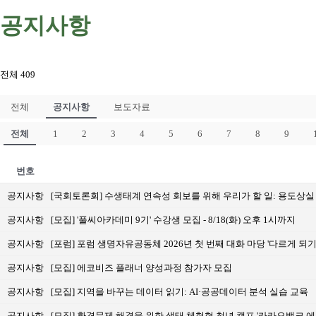
공지사항
전체 409
전체
공지사항
보도자료
전체
1
2
3
4
5
6
7
8
9
번호
공지사항
[국회토론회] 수생태계 연속성 회보를 위해 우리가 할 일: 용도상실
공지사항
[모집] '풀씨아카데미 9기' 수강생 모집 - 8/18(화) 오후 1시까지
공지사항
[포럼] 포럼 생명자유공동체 2026년 첫 번째 대화 마당 '다르게 되기(Beco
공지사항
[모집] 에코비즈 플래너 양성과정 참가자 모집
공지사항
[모집] 지역을 바꾸는 데이터 읽기: AI·공공데이터 분석 실습 교육
공지사항
[모집] 환경문제 해결을 위한 생태 체험형 청년 캠프 '카카오뱅크 에코캠프