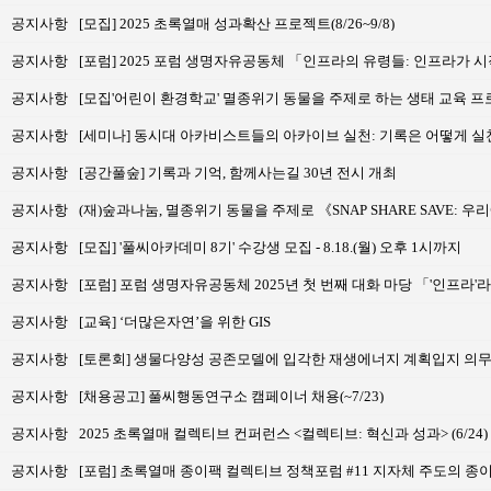
공지사항
[모집] 2025 초록열매 성과확산 프로젝트(8/26~9/8)
공지사항
[포럼] 2025 포럼 생명자유공동체 「인프라의 유령들: 인프라가 
공지사항
[모집'어린이 환경학교' 멸종위기 동물을 주제로 하는 생태 교육 
공지사항
[세미나] 동시대 아카비스트들의 아카이브 실천: 기록은 어떻게 실
공지사항
[공간풀숲] 기록과 기억, 함께사는길 30년 전시 개최
공지사항
(재)숲과나눔, 멸종위기 동물을 주제로 《SNAP SHARE SAVE:
공지사항
[모집] '풀씨아카데미 8기' 수강생 모집 - 8.18.(월) 오후 1시까지
공지사항
[포럼] 포럼 생명자유공동체 2025년 첫 번째 대화 마당 「'인프라
공지사항
[교육] ‘더많은자연’을 위한 GIS
공지사항
[토론회] 생물다양성 공존모델에 입각한 재생에너지 계획입지 의무
공지사항
[채용공고] 풀씨행동연구소 캠페이너 채용(~7/23)
공지사항
2025 초록열매 컬렉티브 컨퍼런스 <컬렉티브: 혁신과 성과> (6/24)
공지사항
[포럼] 초록열매 종이팩 컬렉티브 정책포럼 #11 지자체 주도의 종