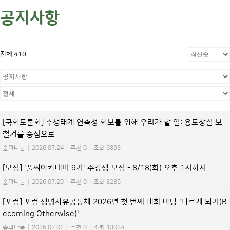
공지사항
전체 410
[국회토론회] 수생태계 연속성 회보를 위해 우리가 할 일: 용도상실 보
철거를 중심으로
숲과나눔
|
2026.07.24
|
추천 0
|
조회 6893
[모집] '풀씨아카데미 9기' 수강생 모집 - 8/18(화) 오후 1시까지
숲과나눔
|
2026.07.20
|
추천 0
|
조회 8285
[포럼] 포럼 생명자유공동체 2026년 첫 번째 대화 마당 '다르게 되기(B
ecoming Otherwise)'
숲과나눔
|
2026.07.02
|
추천 0
|
조회 13034