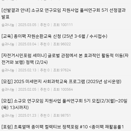
[선발결과 안내] 소규모 연구모임 지원사업 풀씨연구회 5기 선정결과
발표
숲과나눔
|
2025.03.05
|
추천 0
|
조회 100111
[교육] 종이팩 자원순환교육 신청 (25년 3-6월 / 수시접수)
숲과나눔
|
2025.03.04
|
추천 0
|
조회 96022
[자전거시민포럼 세미나] 글로벌 관점에서 본 효과적인 활동적 이동(자
전거와 보행) 정책 (2/24)
숲과나눔
|
2025.02.13
|
추천 0
|
조회 97624
[모집] 2025 미세먼지 사회과학교육 프로그램 (2025년 상시운영)
숲과나눔
|
2025.02.05
|
추천 0
|
조회 100564
[모집] 소규모 연구모임 지원사업 풀씨연구회 5기 모집(2/3(월)~20일
(목) 13시까지)
숲과나눔
|
2025.01.23
|
추천 0
|
조회 98751
[포럼] 초록열매 종이팩 컬렉티브 정책포럼 #10 <종이팩 재활용률1