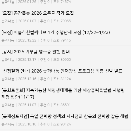
숲과나눔
|
2026.01.26
|
추천 0
|
조회 74574
[모집] 공간풀숲 2026 오픈콜 작가 모집
숲과나눔
|
2026.01.07
|
추천 0
|
조회 79065
[모집] 마을하천컬렉티브 1기 수행단체 모집 (12/22~1/23)
숲과나눔
|
2025.12.22
|
추천 0
|
조회 79415
[공지] 2025 기부금 영수증 발행 안내
숲과나눔
|
2025.12.17
|
추천 0
|
조회 80900
[선정결과 안내] 2026 숲과나눔 인재양성 프로그램 최종 선발 발표
숲과나눔
|
2025.12.16
|
추천 0
|
조회 81124
[국회토론회] 지속가능한 해양생태계를 위한 해상풍력특별법 시행령
제정 방안(11/17)
숲과나눔
|
2025.11.07
|
추천 0
|
조회 86591
[국제심포지엄] 독일 전력망 정책의 시사점과 한국의 전력망 갈등 해법
숲과나눔
|
2025.10.16
|
추천 0
|
조회 90124