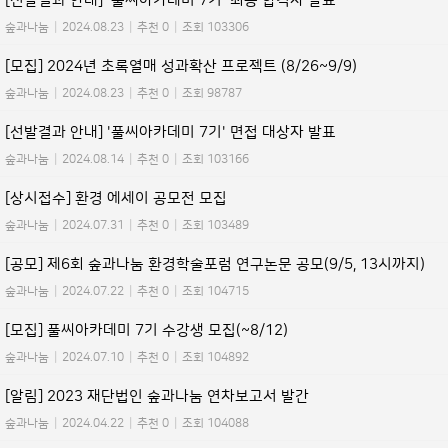
[선발결과 안내] '풀씨아카데미 7기' 최종 합격자 발표
숲과나눔
|
2024.08.23
|
추천 0
|
조회 103306
[모집] 2024년 초록열매 성과확산 프로젝트 (8/26~9/9)
숲과나눔
|
2024.08.23
|
추천 0
|
조회 98787
[선발결과 안내] '풀씨아카데미 7기' 면접 대상자 발표
숲과나눔
|
2024.08.14
|
추천 0
|
조회 103166
[상시접수] 환경 에세이 공모전 모집
숲과나눔
|
2024.07.31
|
추천 0
|
조회 103489
[공모] 제6회 숲과나눔 환경학술포럼 연구논문 공모(9/5, 13시까지)
숲과나눔
|
2024.07.22
|
추천 0
|
조회 104715
[모집] 풀씨아카데미 7기 수강생 모집(~8/12)
숲과나눔
|
2024.07.10
|
추천 0
|
조회 104892
[알림] 2023 재단법인 숲과나눔 연차보고서 발간
숲과나눔
|
2024.04.22
|
추천 0
|
조회 104088