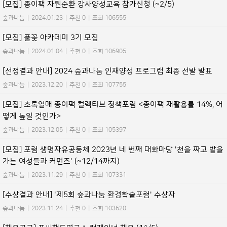
[모집] 종이팩 자원순환 강사양성교육 참가신청 (~2/5)
숲과나눔
|
2024.01.23
|
추천 0
|
조회 106555
[모집] 풀꽃 아카데미 3기 모집
숲과나눔
|
2024.01.04
|
추천 0
|
조회 106905
[선정결과 안내] 2024 숲과나눔 인재양성 프로그램 최종 선발 발표
숲과나눔
|
2023.12.20
|
추천 0
|
조회 107755
[모집] 초록열매 종이팩 컬렉티브 정책포럼 <종이팩 재활용률 14%, 어
떻게 높일 것인가>
숲과나눔
|
2023.12.05
|
추천 0
|
조회 105397
[모집] 포럼 생명자유공동체 2023년 네 번째 대화마당 '천을 짜고 밭을
가는 여성들과 커먼즈' (~12/14까지)
숲과나눔
|
2023.11.29
|
추천 0
|
조회 107331
[수상결과 안내] '제5회 숲과나눔 환경학술포럼' 수상자
숲과나눔
|
2023.11.24
|
추천 0
|
조회 103620