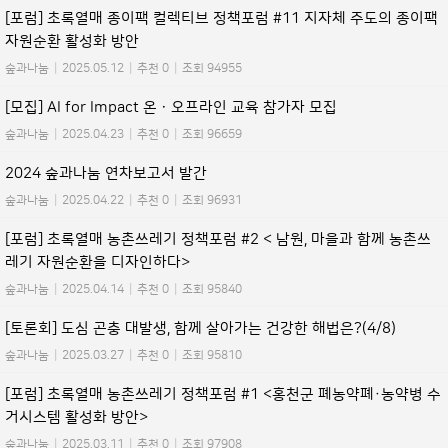
[포럼] 초록열매 종이팩 컬렉티브 정책포럼 #11 지자체 주도의 종이팩
자원순환 활성화 방안
숲과나눔
|
2025.05.12
|
추천 0
|
조회 94955
[모집] AI for Impact 온ㆍ오프라인 교육 참가자 모집
숲과나눔
|
2025.04.23
|
추천 0
|
조회 96659
2024 숲과나눔 연차보고서 발간
숲과나눔
|
2025.04.22
|
추천 0
|
조회 96931
[포럼] 초록열매 농촌쓰레기 정책포럼 #2 < 남원, 마을과 함께 농촌쓰
레기 자원순환을 디자인하다>
숲과나눔
|
2025.04.14
|
추천 0
|
조회 95840
[토론회] 도심 곤충 대발생, 함께 살아가는 건강한 해법은?(4/8)
숲과나눔
|
2025.03.27
|
추천 0
|
조회 95810
[포럼] 초록열매 농촌쓰레기 정책포럼 #1 <홍천군 폐농약폐·농약병 수
거시스템 활성화 방안>
숲과나눔
|
2025.03.11
|
추천 0
|
조회 97908