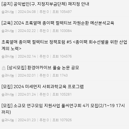
[공지] 공익법인(구. 지정지부금단체) 재지정 안내
숲과나눔
|
2024.04.08
|
추천 0
|
조회 105497
[교육] 2024 초록열매 종이팩 컬렉티브 자원순환 예산분석교육
숲과나눔
|
2024.02.22
|
추천 0
|
조회 103084
초록열매 종이팩 컬렉티브 정책포럼 #5 <종이팩 회수선별을 위한 산업
계의 노력>
숲과나눔
|
2024.02.14
|
추천 0
|
조회 104576
[상시모집] 환경아카이브 풀숲 논문 공모
숲과나눔
|
2024.02.01
|
추천 0
|
조회 1743
[모집] 2024 미세먼지 사회과학교육 프로그램
숲과나눔
|
2024.01.24
|
추천 0
|
조회 105281
[모집] 소규모 연구모임 지원사업 풀씨연구회 4기 모집(2/1~19 17시
까지)
숲과나눔
|
2024.01.23
|
추천 0
|
조회 107926