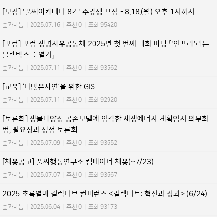
[모집] '풀씨아카데미 8기' 수강생 모집 - 8.18.(월) 오후 1시까지
숲과나눔
|
2025.07.16
|
추천 0
|
조회 95420
[포럼] 포럼 생명자유공동체 2025년 첫 번째 대화 마당 「'인프라'라는
블랙박스를 열기」
숲과나눔
|
2025.07.11
|
추천 0
|
조회 93562
[교육] ‘더많은자연’을 위한 GIS
숲과나눔
|
2025.07.11
|
추천 0
|
조회 92920
[토론회] 생물다양성 공존모델에 입각한 재생에너지 계획입지 의무화
법, 필요성과 쟁점 토론회
숲과나눔
|
2025.07.09
|
추천 0
|
조회 93652
[채용공고] 풀씨행동연구소 캠페이너 채용(~7/23)
숲과나눔
|
2025.07.07
|
추천 0
|
조회 93667
2025 초록열매 컬렉티브 컨퍼런스 <컬렉티브: 혁신과 성과> (6/24)
숲과나눔
|
2025.06.04
|
추천 0
|
조회 93173