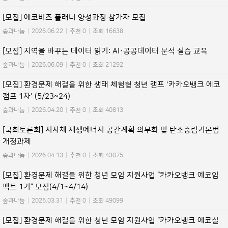
[모집] 에코비즈 플래너 양성과정 참가자 모집
숲과나눔
|
2026.06.22
|
추천 0
|
조회 16638
[모집] 지역을 바꾸는 데이터 읽기: AI·공공데이터 분석 실습 교육
숲과나눔
|
2026.06.09
|
추천 0
|
조회 21292
[모집] 환경문제 해결을 위한 생태 체험형 청년 캠프 '카카오뱅크 에코
캠프 1차' (5/23~24)
숲과나눔
|
2026.04.20
|
추천 0
|
조회 40813
[국회토론회] 지자체 재생에너지 공간계획 의무화 및 탄소중립기본법
개정과제
숲과나눔
|
2026.04.13
|
추천 0
|
조회 43075
[모집] 환경문제 해결을 위한 청년 모임 지원사업 “카카오뱅크 에코임
팩트 1기” 모집(4/1~4/14)
숲과나눔
|
2026.03.31
|
추천 0
|
조회 49099
[모집] 환경문제 해결을 위한 청년 모임 지원사업 “카카오뱅크 에코실