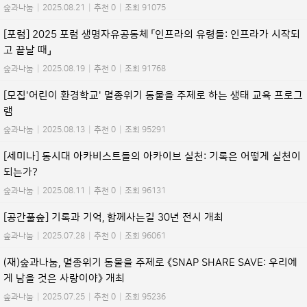
숲과나눔
|
2025.08.21
|
추천 0
|
조회 91075
[포럼] 2025 포럼 생명자유공동체 「인프라의 유령들: 인프라가 시작되
고 끝날 때」
숲과나눔
|
2025.08.19
|
추천 0
|
조회 91768
[모집'어린이 환경학교' 멸종위기 동물을 주제로 하는 생태 교육 프로그
램
숲과나눔
|
2025.08.13
|
추천 0
|
조회 95291
[세미나] 동시대 아카비스트들의 아카이브 실천: 기록은 어떻게 실천이
되는가?
숲과나눔
|
2025.08.11
|
추천 0
|
조회 96131
[공간풀숲] 기록과 기억, 함께사는길 30년 전시 개최
숲과나눔
|
2025.07.28
|
추천 0
|
조회 96061
(재)숲과나눔, 멸종위기 동물을 주제로 《SNAP SHARE SAVE: 우리에
게 남을 것은 사랑이야》 개최
숲과나눔
|
2025.07.25
|
추천 0
|
조회 95236