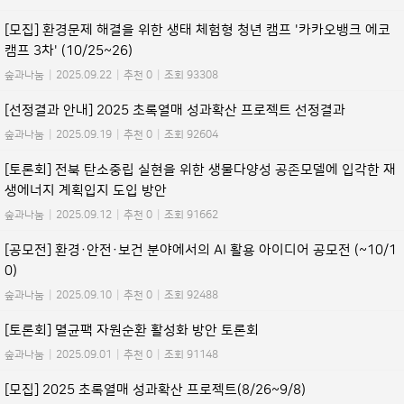
[모집] 환경문제 해결을 위한 생태 체험형 청년 캠프 '카카오뱅크 에코
캠프 3차' (10/25~26)
숲과나눔
|
2025.09.22
|
추천 0
|
조회 93308
[선정결과 안내] 2025 초록열매 성과확산 프로젝트 선정결과
숲과나눔
|
2025.09.19
|
추천 0
|
조회 92604
[토론회] 전북 탄소중립 실현을 위한 생물다양성 공존모델에 입각한 재
생에너지 계획입지 도입 방안
숲과나눔
|
2025.09.12
|
추천 0
|
조회 91662
[공모전] 환경·안전·보건 분야에서의 AI 활용 아이디어 공모전 (~10/1
0)
숲과나눔
|
2025.09.10
|
추천 0
|
조회 92488
[토론회] 멸균팩 자원순환 활성화 방안 토론회
숲과나눔
|
2025.09.01
|
추천 0
|
조회 91148
[모집] 2025 초록열매 성과확산 프로젝트(8/26~9/8)