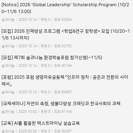
[Notice] 2026 'Global Leadership' Scholarship Program (10/2
0~11/6 13:00)
숲과나눔
|
2025.10.14
|
추천 0
|
조회 93064
[모집] 2026 인재양성 프로그램 <학업&연구 장학생> 모집 (10/20~1
1/6 13시까지)
숲과나눔
|
2025.10.14
|
추천 0
|
조회 92752
[모집] 제7회 숲과나눔 환경학술포럼 참가신청(~11/5)
숲과나눔
|
2025.10.14
|
추천 0
|
조회 90194
[포럼] 2025 포럼 생명자유공동체 「인프라 정치 : 공존과 전환의 사이
에서」
숲과나눔
|
2025.10.13
|
추천 0
|
조회 89587
[국제세미나] 자연의 측정, 생물다양성 크레딧과 한국사회의 과제
숲과나눔
|
2025.10.02
|
추천 0
|
조회 91746
[교육] AI를 활용한 텍스트마이닝 실습교육
숲과나눔
|
2025.09.26
|
추천 0
|
조회 90497