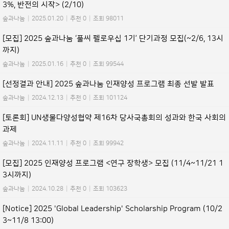
3%, 반전의 시작> (2/10)
숲과나눔
|
2025.01.20
|
추천 0
|
조회 98011
[모집] 2025 숲과나눔 ‘풀씨 펠로우십 1기’ 단기과정 모집(~2/6, 13시
까지)
숲과나눔
|
2025.01.16
|
추천 0
|
조회 99544
[선정결과 안내] 2025 숲과나눔 인재양성 프로그램 최종 선발 발표
숲과나눔
|
2024.12.13
|
추천 0
|
조회 101124
[토론회] UN생물다양성협약 제16차 당사국총회의 성과와 한국 사회의
과제
숲과나눔
|
2024.11.11
|
추천 0
|
조회 99942
[모집] 2025 인재양성 프로그램 <연구 장학생> 모집 (11/4~11/21 1
3시까지)
숲과나눔
|
2024.10.28
|
추천 0
|
조회 103623
[Notice] 2025 'Global Leadership' Scholarship Program (10/2
3~11/8 13:00)