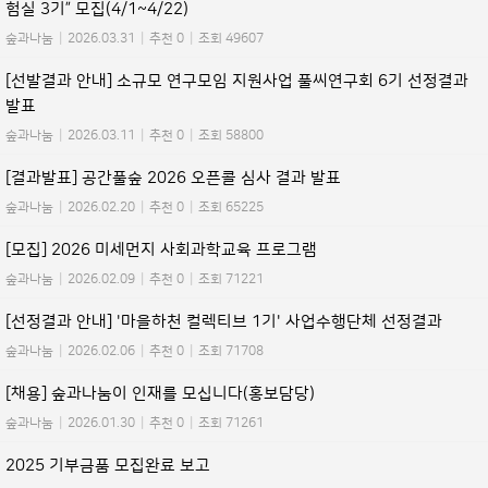
험실 3기” 모집(4/1~4/22)
숲과나눔
|
2026.03.31
|
추천 0
|
조회 49607
[선발결과 안내] 소규모 연구모임 지원사업 풀씨연구회 6기 선정결과
발표
숲과나눔
|
2026.03.11
|
추천 0
|
조회 58800
[결과발표] 공간풀숲 2026 오픈콜 심사 결과 발표
숲과나눔
|
2026.02.20
|
추천 0
|
조회 65225
[모집] 2026 미세먼지 사회과학교육 프로그램
숲과나눔
|
2026.02.09
|
추천 0
|
조회 71221
[선정결과 안내] '마을하천 컬렉티브 1기' 사업수행단체 선정결과
숲과나눔
|
2026.02.06
|
추천 0
|
조회 71708
[채용] 숲과나눔이 인재를 모십니다(홍보담당)
숲과나눔
|
2026.01.30
|
추천 0
|
조회 71261
2025 기부금품 모집완료 보고