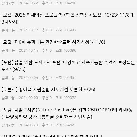
숲과나눔
|
2024.10.22
|
추천 0
|
조회 104260
[모집] 2025 인재양성 프로그램 <학업 장학생> 모집 (10/23~11/8 1
3시까지)
숲과나눔
|
2024.10.22
|
추천 0
|
조회 103987
[모집] 제6회 숲과나눔 환경학술포럼 참가신청(~11/6)
숲과나눔
|
2024.10.14
|
추천 0
|
조회 100396
[포럼] 삶을 위한 도시 4차 포럼 '다양하고 지속가능한 주거가 보장되는
도시' (9/25)
숲과나눔
|
2024.09.04
|
추천 0
|
조회 99295
[토론회] 종이팩 자원순환 제도개선 토론회(9/25)
숲과나눔
|
2024.09.03
|
추천 0
|
조회 100072
[포럼] 더많은자연(Nature Positive)을 위한 CBD COP16의 과제(생
물다양성협약 당사국총회를 준비하는 시민포럼)
숲과나눔
|
2024.08.29
|
추천 0
|
조회 98462