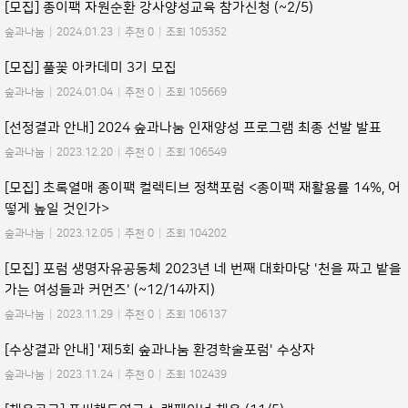
[모집] 종이팩 자원순환 강사양성교육 참가신청 (~2/5)
숲과나눔
|
2024.01.23
|
추천 0
|
조회 105352
[모집] 풀꽃 아카데미 3기 모집
숲과나눔
|
2024.01.04
|
추천 0
|
조회 105669
[선정결과 안내] 2024 숲과나눔 인재양성 프로그램 최종 선발 발표
숲과나눔
|
2023.12.20
|
추천 0
|
조회 106549
[모집] 초록열매 종이팩 컬렉티브 정책포럼 <종이팩 재활용률 14%, 어
떻게 높일 것인가>
숲과나눔
|
2023.12.05
|
추천 0
|
조회 104202
[모집] 포럼 생명자유공동체 2023년 네 번째 대화마당 '천을 짜고 밭을
가는 여성들과 커먼즈' (~12/14까지)
숲과나눔
|
2023.11.29
|
추천 0
|
조회 106137
[수상결과 안내] '제5회 숲과나눔 환경학술포럼' 수상자
숲과나눔
|
2023.11.24
|
추천 0
|
조회 102439