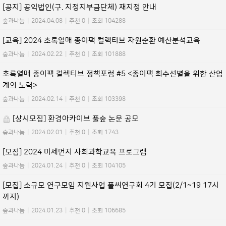
[공지] 공익법인(구. 지정지부금단체) 재지정 안내
숲과나눔
|
2024.04.08
|
추천 0
|
조회 104288
[교육] 2024 초록열매 종이팩 컬렉티브 자원순환 예산분석교육
숲과나눔
|
2024.02.22
|
추천 0
|
조회 101888
초록열매 종이팩 컬렉티브 정책포럼 #5 <종이팩 회수선별을 위한 산업
계의 노력>
숲과나눔
|
2024.02.14
|
추천 0
|
조회 103398
[상시모집] 환경아카이브 풀숲 논문 공모
숲과나눔
|
2024.02.01
|
추천 0
|
조회 1743
[모집] 2024 미세먼지 사회과학교육 프로그램
숲과나눔
|
2024.01.24
|
추천 0
|
조회 104105
[모집] 소규모 연구모임 지원사업 풀씨연구회 4기 모집(2/1~19 17시
까지)
숲과나눔
|
2024.01.23
|
추천 0
|
조회 106685