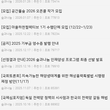
숲과나눔
|
2026.01.26
|
추천 0
|
조회 73414
[모집] 공간풀숲 2026 오픈콜 작가 모집
숲과나눔
|
2026.01.07
|
추천 0
|
조회 77813
[모집] 마을하천컬렉티브 1기 수행단체 모집 (12/22~1/23)
숲과나눔
|
2025.12.22
|
추천 0
|
조회 78234
[공지] 2025 기부금 영수증 발행 안내
숲과나눔
|
2025.12.17
|
추천 0
|
조회 79717
[선정결과 안내] 2026 숲과나눔 인재양성 프로그램 최종 선발 발표
숲과나눔
|
2025.12.16
|
추천 0
|
조회 79910
[국회토론회] 지속가능한 해양생태계를 위한 해상풍력특별법 시행령
제정 방안(11/17)
숲과나눔
|
2025.11.07
|
추천 0
|
조회 85391
[국제심포지엄] 독일 전력망 정책의 시사점과 한국의 전력망 갈등 해법
숲과나눔
|
2025.10.16
|
추천 0
|
조회 88902