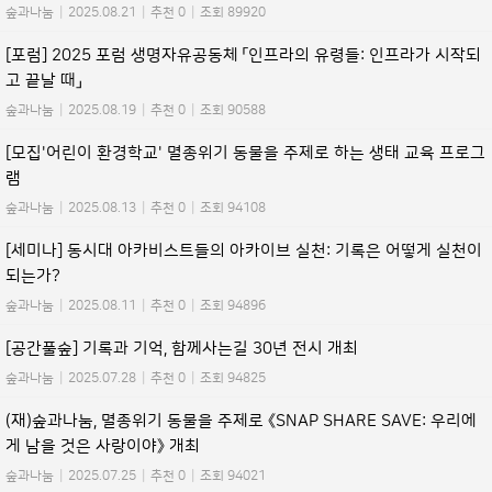
숲과나눔
|
2025.08.21
|
추천 0
|
조회 89920
[포럼] 2025 포럼 생명자유공동체 「인프라의 유령들: 인프라가 시작되
고 끝날 때」
숲과나눔
|
2025.08.19
|
추천 0
|
조회 90588
[모집'어린이 환경학교' 멸종위기 동물을 주제로 하는 생태 교육 프로그
램
숲과나눔
|
2025.08.13
|
추천 0
|
조회 94108
[세미나] 동시대 아카비스트들의 아카이브 실천: 기록은 어떻게 실천이
되는가?
숲과나눔
|
2025.08.11
|
추천 0
|
조회 94896
[공간풀숲] 기록과 기억, 함께사는길 30년 전시 개최
숲과나눔
|
2025.07.28
|
추천 0
|
조회 94825
(재)숲과나눔, 멸종위기 동물을 주제로 《SNAP SHARE SAVE: 우리에
게 남을 것은 사랑이야》 개최
숲과나눔
|
2025.07.25
|
추천 0
|
조회 94021