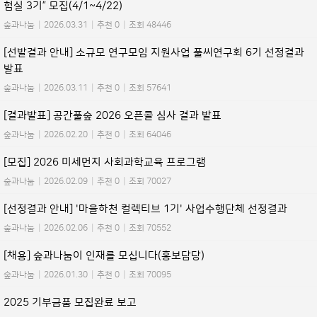
험실 3기” 모집(4/1~4/22)
숲과나눔
|
2026.03.31
|
추천 0
|
조회 48446
[선발결과 안내] 소규모 연구모임 지원사업 풀씨연구회 6기 선정결과
발표
숲과나눔
|
2026.03.11
|
추천 0
|
조회 57641
[결과발표] 공간풀숲 2026 오픈콜 심사 결과 발표
숲과나눔
|
2026.02.20
|
추천 0
|
조회 64046
[모집] 2026 미세먼지 사회과학교육 프로그램
숲과나눔
|
2026.02.09
|
추천 0
|
조회 70027
[선정결과 안내] '마을하천 컬렉티브 1기' 사업수행단체 선정결과
숲과나눔
|
2026.02.06
|
추천 0
|
조회 70552
[채용] 숲과나눔이 인재를 모십니다(홍보담당)
숲과나눔
|
2026.01.30
|
추천 0
|
조회 70095
2025 기부금품 모집완료 보고