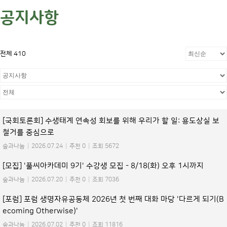
공지사항
전체 410
[국회토론회] 수생태계 연속성 회보를 위해 우리가 할 일: 용도상실 보
철거를 중심으로
숲과나눔
|
2026.07.24
|
추천 0
|
조회 5672
[모집] '풀씨아카데미 9기' 수강생 모집 - 8/18(화) 오후 1시까지
숲과나눔
|
2026.07.20
|
추천 0
|
조회 7036
[포럼] 포럼 생명자유공동체 2026년 첫 번째 대화 마당 '다르게 되기(B
ecoming Otherwise)'
숲과나눔
|
2026.07.02
|
추천 0
|
조회 11816