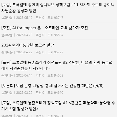
[포럼] 초록열매 종이팩 컬렉티브 정책포럼 #11 지자체 주도의 종이팩
자원순환 활성화 방안
숲과나눔
|
2025.05.12
|
추천 0
|
조회 93747
[모집] AI for Impact 온ㆍ오프라인 교육 참가자 모집
숲과나눔
|
2025.04.23
|
추천 0
|
조회 95504
2024 숲과나눔 연차보고서 발간
숲과나눔
|
2025.04.22
|
추천 0
|
조회 95727
[포럼] 초록열매 농촌쓰레기 정책포럼 #2 < 남원, 마을과 함께 농촌쓰
레기 자원순환을 디자인하다>
숲과나눔
|
2025.04.14
|
추천 0
|
조회 94652
[토론회] 도심 곤충 대발생, 함께 살아가는 건강한 해법은?(4/8)
숲과나눔
|
2025.03.27
|
추천 0
|
조회 94610
[포럼] 초록열매 농촌쓰레기 정책포럼 #1 <홍천군 폐농약폐·농약병 수
거시스템 활성화 방안>
숲과나눔
|
2025.03.11
|
추천 0
|
조회 96721