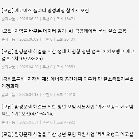
[모집] 에코비즈 플래너 양성과정 참가자 모집
숲과나눔
|
2026.06.22
|
추천 0
|
조회 15471
[모집] 지역을 바꾸는 데이터 읽기: AI·공공데이터 분석 실습 교육
숲과나눔
|
2026.06.09
|
추천 0
|
조회 20101
[모집] 환경문제 해결을 위한 생태 체험형 청년 캠프 '카카오뱅크 에코
캠프 1차' (5/23~24)
숲과나눔
|
2026.04.20
|
추천 0
|
조회 39553
[국회토론회] 지자체 재생에너지 공간계획 의무화 및 탄소중립기본법
개정과제
숲과나눔
|
2026.04.13
|
추천 0
|
조회 41913
[모집] 환경문제 해결을 위한 청년 모임 지원사업 “카카오뱅크 에코임
팩트 1기” 모집(4/1~4/14)
숲과나눔
|
2026.03.31
|
추천 0
|
조회 47922
[모집] 환경문제 해결을 위한 청년 모임 지원사업 “카카오뱅크 에코실