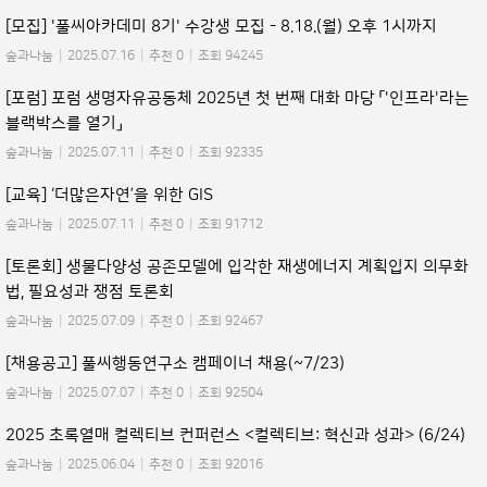
[모집] '풀씨아카데미 8기' 수강생 모집 - 8.18.(월) 오후 1시까지
숲과나눔
|
2025.07.16
|
추천 0
|
조회 94245
[포럼] 포럼 생명자유공동체 2025년 첫 번째 대화 마당 「'인프라'라는
블랙박스를 열기」
숲과나눔
|
2025.07.11
|
추천 0
|
조회 92335
[교육] ‘더많은자연’을 위한 GIS
숲과나눔
|
2025.07.11
|
추천 0
|
조회 91712
[토론회] 생물다양성 공존모델에 입각한 재생에너지 계획입지 의무화
법, 필요성과 쟁점 토론회
숲과나눔
|
2025.07.09
|
추천 0
|
조회 92467
[채용공고] 풀씨행동연구소 캠페이너 채용(~7/23)
숲과나눔
|
2025.07.07
|
추천 0
|
조회 92504
2025 초록열매 컬렉티브 컨퍼런스 <컬렉티브: 혁신과 성과> (6/24)
숲과나눔
|
2025.06.04
|
추천 0
|
조회 92016