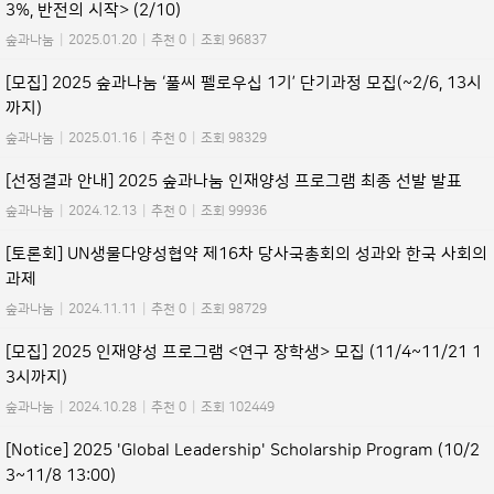
3%, 반전의 시작> (2/10)
숲과나눔
|
2025.01.20
|
추천 0
|
조회 96837
[모집] 2025 숲과나눔 ‘풀씨 펠로우십 1기’ 단기과정 모집(~2/6, 13시
까지)
숲과나눔
|
2025.01.16
|
추천 0
|
조회 98329
[선정결과 안내] 2025 숲과나눔 인재양성 프로그램 최종 선발 발표
숲과나눔
|
2024.12.13
|
추천 0
|
조회 99936
[토론회] UN생물다양성협약 제16차 당사국총회의 성과와 한국 사회의
과제
숲과나눔
|
2024.11.11
|
추천 0
|
조회 98729
[모집] 2025 인재양성 프로그램 <연구 장학생> 모집 (11/4~11/21 1
3시까지)
숲과나눔
|
2024.10.28
|
추천 0
|
조회 102449
[Notice] 2025 'Global Leadership' Scholarship Program (10/2
3~11/8 13:00)