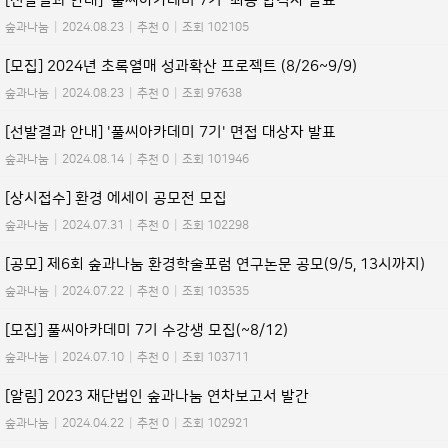
[선발결과 안내] '풀씨아카데미 7기' 최종 합격자 발표
숲과나눔
|
2024.08.23
|
추천 0
|
조회 102105
[모집] 2024년 초록열매 성과확산 프로젝트 (8/26~9/9)
숲과나눔
|
2024.08.23
|
추천 0
|
조회 97638
[선발결과 안내] '풀씨아카데미 7기' 면접 대상자 발표
숲과나눔
|
2024.08.14
|
추천 0
|
조회 101946
[상시접수] 환경 에세이 공모전 모집
숲과나눔
|
2024.07.31
|
추천 0
|
조회 102298
[공모] 제6회 숲과나눔 환경학술포럼 연구논문 공모(9/5, 13시까지)
숲과나눔
|
2024.07.22
|
추천 0
|
조회 103535
[모집] 풀씨아카데미 7기 수강생 모집(~8/12)
숲과나눔
|
2024.07.10
|
추천 0
|
조회 103711
[알림] 2023 재단법인 숲과나눔 연차보고서 발간
숲과나눔
|
2024.04.22
|
추천 0
|
조회 102921