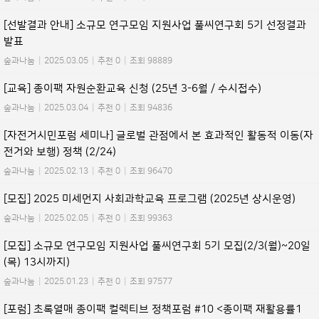
[선발결과 안내] 소규모 연구모임 지원사업 풀씨연구회 5기 선정결과
발표
숲과나눔
|
2025.03.05
|
추천 0
|
조회 98889
[교육] 종이팩 자원순환교육 신청 (25년 3-6월 / 수시접수)
숲과나눔
|
2025.03.04
|
추천 0
|
조회 94836
[자전거시민포럼 세미나] 글로벌 관점에서 본 효과적인 활동적 이동(자
전거와 보행) 정책 (2/24)
숲과나눔
|
2025.02.13
|
추천 0
|
조회 96470
[모집] 2025 미세먼지 사회과학교육 프로그램 (2025년 상시운영)
숲과나눔
|
2025.02.05
|
추천 0
|
조회 99363
[모집] 소규모 연구모임 지원사업 풀씨연구회 5기 모집(2/3(월)~20일
(목) 13시까지)
숲과나눔
|
2025.01.23
|
추천 0
|
조회 97577
[포럼] 초록열매 종이팩 컬렉티브 정책포럼 #10 <종이팩 재활용률1