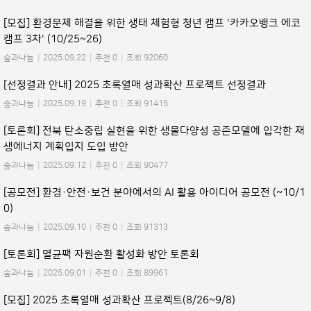
[모집] 환경문제 해결을 위한 생태 체험형 청년 캠프 '카카오뱅크 에코
캠프 3차' (10/25~26)
숲과나눔
|
2025.09.22
|
추천 0
|
조회 92060
[선정결과 안내] 2025 초록열매 성과확산 프로젝트 선정결과
숲과나눔
|
2025.09.19
|
추천 0
|
조회 91415
[토론회] 전북 탄소중립 실현을 위한 생물다양성 공존모델에 입각한 재
생에너지 계획입지 도입 방안
숲과나눔
|
2025.09.12
|
추천 0
|
조회 90477
[공모전] 환경·안전·보건 분야에서의 AI 활용 아이디어 공모전 (~10/1
0)
숲과나눔
|
2025.09.10
|
추천 0
|
조회 91313
[토론회] 멸균팩 자원순환 활성화 방안 토론회
숲과나눔
|
2025.09.01
|
추천 0
|
조회 89961
[모집] 2025 초록열매 성과확산 프로젝트(8/26~9/8)