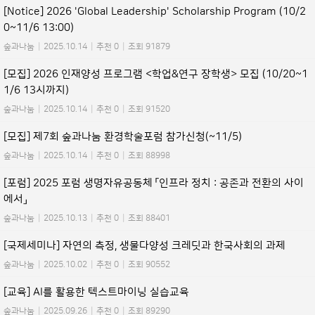
[Notice] 2026 'Global Leadership' Scholarship Program (10/2
0~11/6 13:00)
숲과나눔
|
2025.10.14
|
추천 0
|
조회 91879
[모집] 2026 인재양성 프로그램 <학업&연구 장학생> 모집 (10/20~1
1/6 13시까지)
숲과나눔
|
2025.10.14
|
추천 0
|
조회 91520
[모집] 제7회 숲과나눔 환경학술포럼 참가신청(~11/5)
숲과나눔
|
2025.10.14
|
추천 0
|
조회 88998
[포럼] 2025 포럼 생명자유공동체 「인프라 정치 : 공존과 전환의 사이
에서」
숲과나눔
|
2025.10.13
|
추천 0
|
조회 88401
[국제세미나] 자연의 측정, 생물다양성 크레딧과 한국사회의 과제
숲과나눔
|
2025.10.02
|
추천 0
|
조회 90552
[교육] AI를 활용한 텍스트마이닝 실습교육
숲과나눔
|
2025.09.26
|
추천 0
|
조회 89290