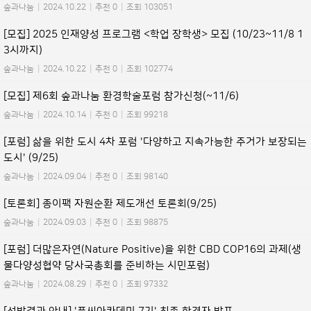
숲과나눔
|
2024.10.22
|
추천 0
|
조회 103051
[모집] 2025 인재양성 프로그램 <학업 장학생> 모집 (10/23~11/8 1
3시까지)
숲과나눔
|
2024.10.22
|
추천 0
|
조회 102774
[모집] 제6회 숲과나눔 환경학술포럼 참가신청(~11/6)
숲과나눔
|
2024.10.14
|
추천 0
|
조회 99218
[포럼] 삶을 위한 도시 4차 포럼 '다양하고 지속가능한 주거가 보장되는
도시' (9/25)
숲과나눔
|
2024.09.04
|
추천 0
|
조회 98140
[토론회] 종이팩 자원순환 제도개선 토론회(9/25)
숲과나눔
|
2024.09.03
|
추천 0
|
조회 98875
[포럼] 더많은자연(Nature Positive)을 위한 CBD COP16의 과제(생
물다양성협약 당사국총회를 준비하는 시민포럼)
숲과나눔
|
2024.08.29
|
추천 0
|
조회 97332