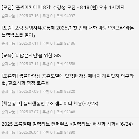
[모집] '풀씨아카데미 8기' 수강생 모집 - 8.18.(월) 오후 1시까지
숲과나눔
|
2025.07.16
|
추천 0
|
조회 94097
[포럼] 포럼 생명자유공동체 2025년 첫 번째 대화 마당 「'인프라'라는
블랙박스를 열기」
숲과나눔
|
2025.07.11
|
추천 0
|
조회 92186
[교육] ‘더많은자연’을 위한 GIS
숲과나눔
|
2025.07.11
|
추천 0
|
조회 91558
[토론회] 생물다양성 공존모델에 입각한 재생에너지 계획입지 의무화
법, 필요성과 쟁점 토론회
숲과나눔
|
2025.07.09
|
추천 0
|
조회 92320
[채용공고] 풀씨행동연구소 캠페이너 채용(~7/23)
숲과나눔
|
2025.07.07
|
추천 0
|
조회 92348
2025 초록열매 컬렉티브 컨퍼런스 <컬렉티브: 혁신과 성과> (6/24)
숲과나눔
|
2025.06.04
|
추천 0
|
조회 91890