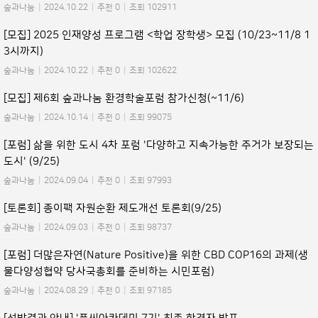
숲과나눔
|
2024.10.22
|
추천 0
|
조회 102911
[모집] 2025 인재양성 프로그램 <학업 장학생> 모집 (10/23~11/8 1
3시까지)
숲과나눔
|
2024.10.22
|
추천 0
|
조회 102622
[모집] 제6회 숲과나눔 환경학술포럼 참가신청(~11/6)
숲과나눔
|
2024.10.14
|
추천 0
|
조회 99075
[포럼] 삶을 위한 도시 4차 포럼 '다양하고 지속가능한 주거가 보장되는
도시' (9/25)
숲과나눔
|
2024.09.04
|
추천 0
|
조회 97993
[토론회] 종이팩 자원순환 제도개선 토론회(9/25)
숲과나눔
|
2024.09.03
|
추천 0
|
조회 98737
[포럼] 더많은자연(Nature Positive)을 위한 CBD COP16의 과제(생
물다양성협약 당사국총회를 준비하는 시민포럼)
숲과나눔
|
2024.08.29
|
추천 0
|
조회 97185