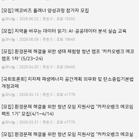
[모집] 에코비즈 플래너 양성과정 참가자 모집
숲과나눔
|
2026.06.22
|
추천 0
|
조회 15302
[모집] 지역을 바꾸는 데이터 읽기: AI·공공데이터 분석 실습 교육
숲과나눔
|
2026.06.09
|
추천 0
|
조회 19945
[모집] 환경문제 해결을 위한 생태 체험형 청년 캠프 '카카오뱅크 에코
캠프 1차' (5/23~24)
숲과나눔
|
2026.04.20
|
추천 0
|
조회 39405
[국회토론회] 지자체 재생에너지 공간계획 의무화 및 탄소중립기본법
개정과제
숲과나눔
|
2026.04.13
|
추천 0
|
조회 41778
[모집] 환경문제 해결을 위한 청년 모임 지원사업 “카카오뱅크 에코임
팩트 1기” 모집(4/1~4/14)
숲과나눔
|
2026.03.31
|
추천 0
|
조회 47770
[모집] 환경문제 해결을 위한 청년 모임 지원사업 “카카오뱅크 에코실