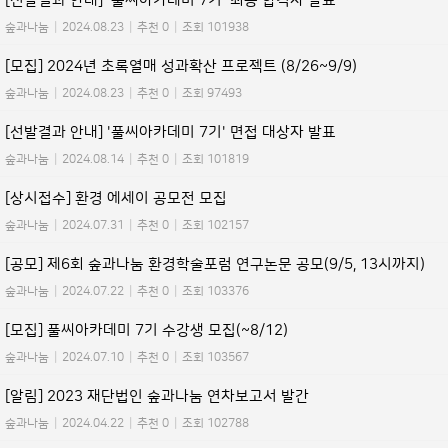
[선발결과 안내] '풀씨아카데미 7기' 최종 합격자 발표
숲과나눔
|
2024.08.23
|
추천 0
|
조회 101938
[모집] 2024년 초록열매 성과확산 프로젝트 (8/26~9/9)
숲과나눔
|
2024.08.23
|
추천 0
|
조회 97493
[선발결과 안내] '풀씨아카데미 7기' 면접 대상자 발표
숲과나눔
|
2024.08.14
|
추천 0
|
조회 101819
[상시접수] 환경 에세이 공모전 모집
숲과나눔
|
2024.07.31
|
추천 0
|
조회 102157
[공모] 제6회 숲과나눔 환경학술포럼 연구논문 공모(9/5, 13시까지)
숲과나눔
|
2024.07.22
|
추천 0
|
조회 103376
[모집] 풀씨아카데미 7기 수강생 모집(~8/12)
숲과나눔
|
2024.07.10
|
추천 0
|
조회 103567
[알림] 2023 재단법인 숲과나눔 연차보고서 발간
숲과나눔
|
2024.04.22
|
추천 0
|
조회 102788