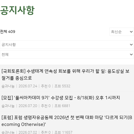
공지사항
전체 409
[국회토론회] 수생태계 연속성 회보를 위해 우리가 할 일: 용도상실 보
철거를 중심으로
숲과나눔
|
2026.07.24
|
추천 0
|
조회 5532
[모집] '풀씨아카데미 9기' 수강생 모집 - 8/18(화) 오후 1시까지
숲과나눔
|
2026.07.20
|
추천 0
|
조회 6881
[포럼] 포럼 생명자유공동체 2026년 첫 번째 대화 마당 '다르게 되기(B
ecoming Otherwise)'
숲과나눔
|
2026.07.02
|
추천 0
|
조회 11657