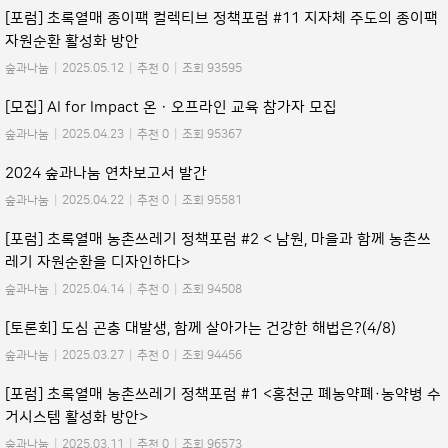
[포럼] 초록열매 종이팩 컬렉티브 정책포럼 #11 지자체 주도의 종이팩
자원순환 활성화 방안
숲과나눔
|
2025.05.12
|
추천 0
|
조회 93595
[모집] AI for Impact 온ㆍ오프라인 교육 참가자 모집
숲과나눔
|
2025.04.23
|
추천 0
|
조회 95367
2024 숲과나눔 연차보고서 발간
숲과나눔
|
2025.04.22
|
추천 0
|
조회 95581
[포럼] 초록열매 농촌쓰레기 정책포럼 #2 < 남원, 마을과 함께 농촌쓰
레기 자원순환을 디자인하다>
숲과나눔
|
2025.04.14
|
추천 0
|
조회 94508
[토론회] 도심 곤충 대발생, 함께 살아가는 건강한 해법은?(4/8)
숲과나눔
|
2025.03.27
|
추천 0
|
조회 94456
[포럼] 초록열매 농촌쓰레기 정책포럼 #1 <홍천군 폐농약폐·농약병 수
거시스템 활성화 방안>
숲과나눔
|
2025.03.11
|
추천 0
|
조회 96573