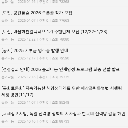
숲과나눔
|
2026.01.26
|
추천 0
|
조회 73268
[모집] 공간풀숲 2026 오픈콜 작가 모집
숲과나눔
|
2026.01.07
|
추천 0
|
조회 77663
[모집] 마을하천컬렉티브 1기 수행단체 모집 (12/22~1/23)
숲과나눔
|
2025.12.22
|
추천 0
|
조회 78080
[공지] 2025 기부금 영수증 발행 안내
숲과나눔
|
2025.12.17
|
추천 0
|
조회 79590
[선정결과 안내] 2026 숲과나눔 인재양성 프로그램 최종 선발 발표
숲과나눔
|
2025.12.16
|
추천 0
|
조회 79775
[국회토론회] 지속가능한 해양생태계를 위한 해상풍력특별법 시행령
제정 방안(11/17)
숲과나눔
|
2025.11.07
|
추천 0
|
조회 85248
[국제심포지엄] 독일 전력망 정책의 시사점과 한국의 전력망 갈등 해법
숲과나눔
|
2025.10.16
|
추천 0
|
조회 88733