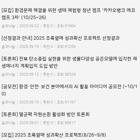
[모집] 환경문제 해결을 위한 생태 체험형 청년 캠프 '카카오뱅크 에코
캠프 3차' (10/25~26)
숲과나눔
|
2025.09.22
|
추천 0
|
조회 91904
[선정결과 안내] 2025 초록열매 성과확산 프로젝트 선정결과
숲과나눔
|
2025.09.19
|
추천 0
|
조회 91259
[토론회] 전북 탄소중립 실현을 위한 생물다양성 공존모델에 입각한 재
생에너지 계획입지 도입 방안
숲과나눔
|
2025.09.12
|
추천 0
|
조회 90329
[공모전] 환경·안전·보건 분야에서의 AI 활용 아이디어 공모전 (~10/1
0)
숲과나눔
|
2025.09.10
|
추천 0
|
조회 91167
[토론회] 멸균팩 자원순환 활성화 방안 토론회
숲과나눔
|
2025.09.01
|
추천 0
|
조회 89817
[모집] 2025 초록열매 성과확산 프로젝트(8/26~9/8)