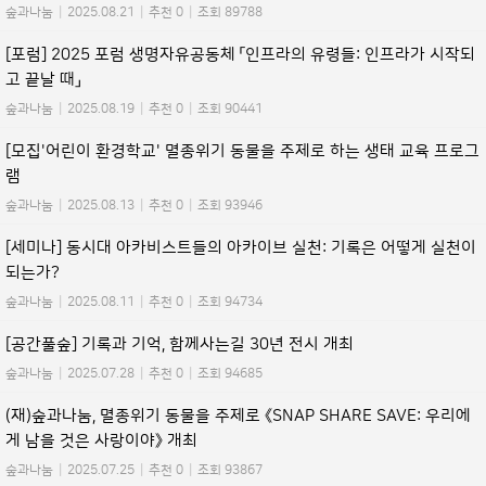
숲과나눔
|
2025.08.21
|
추천 0
|
조회 89788
[포럼] 2025 포럼 생명자유공동체 「인프라의 유령들: 인프라가 시작되
고 끝날 때」
숲과나눔
|
2025.08.19
|
추천 0
|
조회 90441
[모집'어린이 환경학교' 멸종위기 동물을 주제로 하는 생태 교육 프로그
램
숲과나눔
|
2025.08.13
|
추천 0
|
조회 93946
[세미나] 동시대 아카비스트들의 아카이브 실천: 기록은 어떻게 실천이
되는가?
숲과나눔
|
2025.08.11
|
추천 0
|
조회 94734
[공간풀숲] 기록과 기억, 함께사는길 30년 전시 개최
숲과나눔
|
2025.07.28
|
추천 0
|
조회 94685
(재)숲과나눔, 멸종위기 동물을 주제로 《SNAP SHARE SAVE: 우리에
게 남을 것은 사랑이야》 개최
숲과나눔
|
2025.07.25
|
추천 0
|
조회 93867