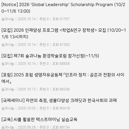
[Notice] 2026 'Global Leadership' Scholarship Program (10/2
0~11/6 13:00)
숲과나눔
|
2025.10.14
|
추천 0
|
조회 91707
[모집] 2026 인재양성 프로그램 <학업&연구 장학생> 모집 (10/20~1
1/6 13시까지)
숲과나눔
|
2025.10.14
|
추천 0
|
조회 91352
[모집] 제7회 숲과나눔 환경학술포럼 참가신청(~11/5)
숲과나눔
|
2025.10.14
|
추천 0
|
조회 88838
[포럼] 2025 포럼 생명자유공동체 「인프라 정치 : 공존과 전환의 사이
에서」
숲과나눔
|
2025.10.13
|
추천 0
|
조회 88246
[국제세미나] 자연의 측정, 생물다양성 크레딧과 한국사회의 과제
숲과나눔
|
2025.10.02
|
추천 0
|
조회 90419
[교육] AI를 활용한 텍스트마이닝 실습교육
숲과나눔
|
2025.09.26
|
추천 0
|
조회 89134