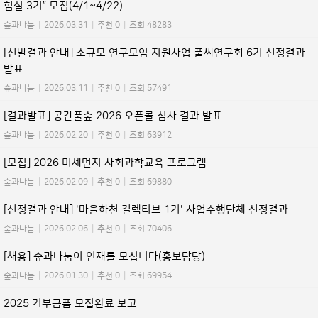
험실 3기” 모집(4/1~4/22)
숲과나눔
|
2026.03.31
|
추천 0
|
조회 48283
[선발결과 안내] 소규모 연구모임 지원사업 풀씨연구회 6기 선정결과
발표
숲과나눔
|
2026.03.11
|
추천 0
|
조회 57491
[결과발표] 공간풀숲 2026 오픈콜 심사 결과 발표
숲과나눔
|
2026.02.20
|
추천 0
|
조회 63912
[모집] 2026 미세먼지 사회과학교육 프로그램
숲과나눔
|
2026.02.09
|
추천 0
|
조회 69880
[선정결과 안내] '마을하천 컬렉티브 1기' 사업수행단체 선정결과
숲과나눔
|
2026.02.06
|
추천 0
|
조회 70406
[채용] 숲과나눔이 인재를 모십니다(홍보담당)
숲과나눔
|
2026.01.30
|
추천 0
|
조회 69954
2025 기부금품 모집완료 보고