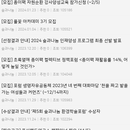
[모집] 종이팩 자원순환 강사양성교육 참가신청 (~2/5)
숲과나눔
|
2024.01.23
|
추천 0
|
조회 105186
[모집] 풀꽃 아카데미 3기 모집
숲과나눔
|
2024.01.04
|
추천 0
|
조회 105521
[선정결과 안내] 2024 숲과나눔 인재양성 프로그램 최종 선발 발표
숲과나눔
|
2023.12.20
|
추천 0
|
조회 106399
[모집] 초록열매 종이팩 컬렉티브 정책포럼 <종이팩 재활용률 14%, 어
떻게 높일 것인가>
숲과나눔
|
2023.12.05
|
추천 0
|
조회 104048
[모집] 포럼 생명자유공동체 2023년 네 번째 대화마당 '천을 짜고 밭을
가는 여성들과 커먼즈' (~12/14까지)
숲과나눔
|
2023.11.29
|
추천 0
|
조회 105983
[수상결과 안내] '제5회 숲과나눔 환경학술포럼' 수상자
숲과나눔
|
2023.11.24
|
추천 0
|
조회 102294