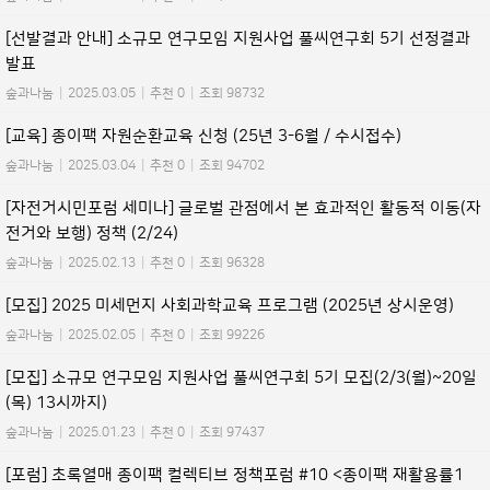
[선발결과 안내] 소규모 연구모임 지원사업 풀씨연구회 5기 선정결과
발표
숲과나눔
|
2025.03.05
|
추천 0
|
조회 98732
[교육] 종이팩 자원순환교육 신청 (25년 3-6월 / 수시접수)
숲과나눔
|
2025.03.04
|
추천 0
|
조회 94702
[자전거시민포럼 세미나] 글로벌 관점에서 본 효과적인 활동적 이동(자
전거와 보행) 정책 (2/24)
숲과나눔
|
2025.02.13
|
추천 0
|
조회 96328
[모집] 2025 미세먼지 사회과학교육 프로그램 (2025년 상시운영)
숲과나눔
|
2025.02.05
|
추천 0
|
조회 99226
[모집] 소규모 연구모임 지원사업 풀씨연구회 5기 모집(2/3(월)~20일
(목) 13시까지)
숲과나눔
|
2025.01.23
|
추천 0
|
조회 97437
[포럼] 초록열매 종이팩 컬렉티브 정책포럼 #10 <종이팩 재활용률1