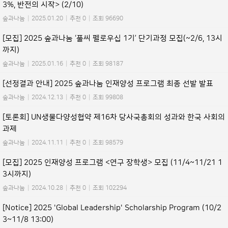
3%, 반전의 시작> (2/10)
숲과나눔
|
2025.01.20
|
추천 0
|
조회 96690
[모집] 2025 숲과나눔 ‘풀씨 펠로우십 1기’ 단기과정 모집(~2/6, 13시
까지)
숲과나눔
|
2025.01.16
|
추천 0
|
조회 98187
[선정결과 안내] 2025 숲과나눔 인재양성 프로그램 최종 선발 발표
숲과나눔
|
2024.12.13
|
추천 0
|
조회 99808
[토론회] UN생물다양성협약 제16차 당사국총회의 성과와 한국 사회의
과제
숲과나눔
|
2024.11.11
|
추천 0
|
조회 98579
[모집] 2025 인재양성 프로그램 <연구 장학생> 모집 (11/4~11/21 1
3시까지)
숲과나눔
|
2024.10.28
|
추천 0
|
조회 102294
[Notice] 2025 'Global Leadership' Scholarship Program (10/2
3~11/8 13:00)