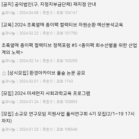
[공지] 공익법인(구. 지정지부금단체) 재지정 안내
숲과나눔
|
2024.04.08
|
추천 0
|
조회 104147
[교육] 2024 초록열매 종이팩 컬렉티브 자원순환 예산분석교육
숲과나눔
|
2024.02.22
|
추천 0
|
조회 101750
초록열매 종이팩 컬렉티브 정책포럼 #5 <종이팩 회수선별을 위한 산업
계의 노력>
숲과나눔
|
2024.02.14
|
추천 0
|
조회 103255
[상시모집] 환경아카이브 풀숲 논문 공모
숲과나눔
|
2024.02.01
|
추천 0
|
조회 1743
[모집] 2024 미세먼지 사회과학교육 프로그램
숲과나눔
|
2024.01.24
|
추천 0
|
조회 103953
[모집] 소규모 연구모임 지원사업 풀씨연구회 4기 모집(2/1~19 17시
까지)
숲과나눔
|
2024.01.23
|
추천 0
|
조회 106546