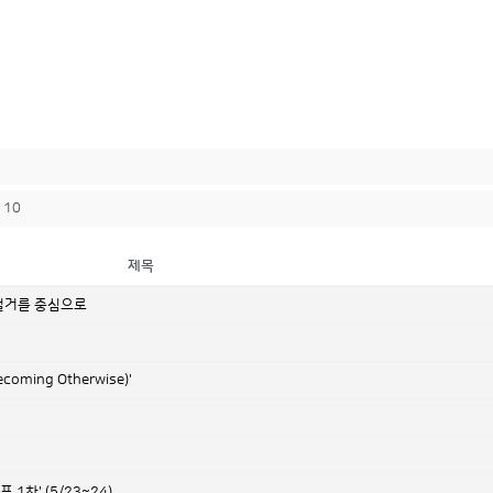
10
제목
 철거를 중심으로
ing Otherwise)'
차' (5/23~24)