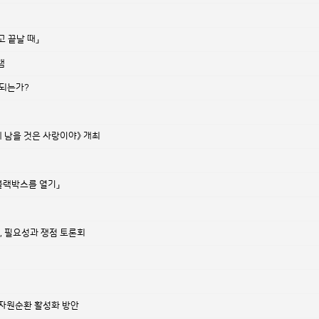
 끝날 때」
램
 되는가?
에게 남을 것은 사랑이야》 개최
 블랙박스를 열기」
, 필요성과 쟁점 토론회
 자원순환 활성화 방안