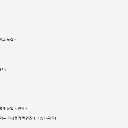
계의 노력>
까지)
떻게 높일 것인가>
가는 여성들과 커먼즈' (~12/14까지)