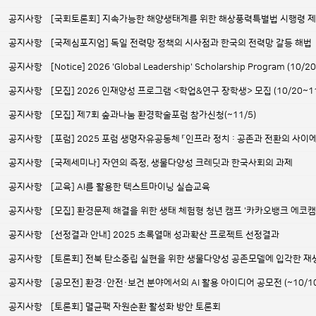
공지사항
[국회토론회] 지속가능한 해양생태계를 위한 해상풍력특별법 시행령 제정 
공지사항
[국제심포지엄] 독일 전력망 정책의 시사점과 한국의 전력망 갈등 해법
공지사항
[Notice] 2026 'Global Leadership' Scholarship Program (10/2
공지사항
[모집] 2026 인재양성 프로그램 <학업&연구 장학생> 모집 (10/20~1
공지사항
[모집] 제7회 숲과나눔 환경학술포럼 참가신청(~11/5)
공지사항
[포럼] 2025 포럼 생명자유공동체 「인프라 정치 : 공존과 전환의 사이
공지사항
[국제세미나] 자연의 측정, 생물다양성 크레딧과 한국사회의 과제
공지사항
[교육] AI를 활용한 텍스트마이닝 실습교육
공지사항
[모집] 환경문제 해결을 위한 생태 체험형 청년 캠프 '카카오뱅크 에코캠프 3
공지사항
[선정결과 안내] 2025 초록열매 성과확산 프로젝트 선정결과
공지사항
[토론회] 전북 탄소중립 실현을 위한 생물다양성 공존모델에 입각한 재
공지사항
[공모전] 환경·안전·보건 분야에서의 AI 활용 아이디어 공모전 (~10/10
공지사항
[토론회] 멸균팩 자원순환 활성화 방안 토론회