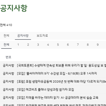
공지사항
전체 410
전체
공지사항
보도자료
전체
1
2
3
4
5
6
7
8
9
번호
공지사항
[국회토론회] 수생태계 연속성 회보를 위해 우리가 할 일: 용도상실 보
공지사항
[모집] '풀씨아카데미 9기' 수강생 모집 - 8/18(화) 오후 1시까지
공지사항
[포럼] 포럼 생명자유공동체 2026년 첫 번째 대화 마당 '다르게 되기(Becom
공지사항
[모집] 에코비즈 플래너 양성과정 참가자 모집
공지사항
[모집] 지역을 바꾸는 데이터 읽기: AI·공공데이터 분석 실습 교육
공지사항
[모집] 환경문제 해결을 위한 생태 체험형 청년 캠프 '카카오뱅크 에코캠프 1