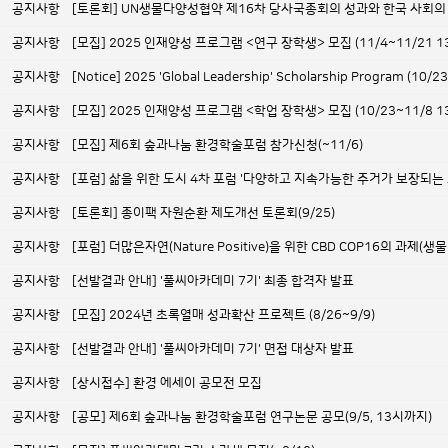
공지사항
[토론회] UN생물다양성협약 제16차 당사국총회의 성과와 한국 사회의
공지사항
[모집] 2025 인재양성 프로그램 <연구 장학생> 모집 (11/4~11/21 
공지사항
[Notice] 2025 'Global Leadership' Scholarship Program (10/2
공지사항
[모집] 2025 인재양성 프로그램 <학업 장학생> 모집 (10/23~11/8 
공지사항
[모집] 제6회 숲과나눔 환경학술포럼 참가신청(~11/6)
공지사항
[포럼] 삶을 위한 도시 4차 포럼 '다양하고 지속가능한 주거가 보장되는 도시
공지사항
[토론회] 종이팩 자원순환 제도개선 토론회(9/25)
공지사항
[포럼] 더많은자연(Nature Positive)을 위한 CBD COP16의 
공지사항
[선발결과 안내] '풀씨아카데미 7기' 최종 합격자 발표
공지사항
[모집] 2024년 초록열매 성과확산 프로젝트 (8/26~9/9)
공지사항
[선발결과 안내] '풀씨아카데미 7기' 면접 대상자 발표
공지사항
[상시접수] 환경 에세이 공모전 모집
공지사항
[공모] 제6회 숲과나눔 환경학술포럼 연구논문 공모(9/5, 13시까지)