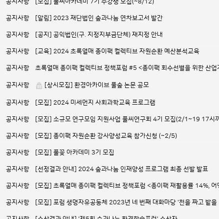
공지사항
[모집] 풀씨아카데미 7기 수강생 모집(~8/12)
공지사항
[알림] 2023 재단법인 숲과나눔 연차보고서 발간
공지사항
[공지] 공익법인(구. 지정지부금단체) 재지정 안내
공지사항
[교육] 2024 초록열매 종이팩 컬렉티브 자원순환 예산분석교육
공지사항
초록열매 종이팩 컬렉티브 정책포럼 #5 <종이팩 회수선별을 위한 산업
공지사항
[상시모집] 환경아카이브 풀숲 논문 공모
공지사항
[모집] 2024 미세먼지 사회과학교육 프로그램
공지사항
[모집] 소규모 연구모임 지원사업 풀씨연구회 4기 모집(2/1~19 17시
공지사항
[모집] 종이팩 자원순환 강사양성교육 참가신청 (~2/5)
공지사항
[모집] 풀꽃 아카데미 3기 모집
공지사항
[선정결과 안내] 2024 숲과나눔 인재양성 프로그램 최종 선발 발표
공지사항
[모집] 초록열매 종이팩 컬렉티브 정책포럼 <종이팩 재활용률 14%, 어
공지사항
[모집] 포럼 생명자유공동체 2023년 네 번째 대화마당 '천을 짜고 밭을 