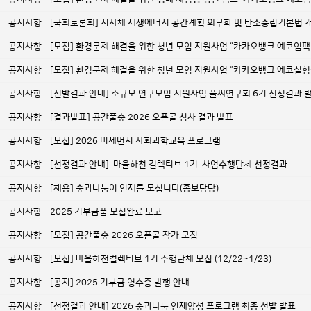
공지사항
[국회토론회] 지자체 재생에너지 공간계획 의무화 및 탄소중립기본법 
공지사항
[모집] 환경문제 해결을 위한 청년 모임 지원사업 “카카오뱅크 에코임팩트 1
공지사항
[모집] 환경문제 해결을 위한 청년 모임 지원사업 “카카오뱅크 에코실험실 3
공지사항
[선발결과 안내] 소규모 연구모임 지원사업 풀씨연구회 6기 선정결과 
공지사항
[결과발표] 공간풀숲 2026 오픈콜 심사 결과 발표
공지사항
[모집] 2026 미세먼지 사회과학교육 프로그램
공지사항
[선정결과 안내] '마을하천 컬렉티브 1기' 사업수행단체 선정결과
공지사항
[채용] 숲과나눔이 인재를 모십니다(홍보담당)
공지사항
2025 기부금품 모집완료 보고
공지사항
[모집] 공간풀숲 2026 오픈콜 작가 모집
공지사항
[모집] 마을하천컬렉티브 1기 수행단체 모집 (12/22~1/23)
공지사항
[공지] 2025 기부금 영수증 발행 안내
공지사항
[선정결과 안내] 2026 숲과나눔 인재양성 프로그램 최종 선발 발표