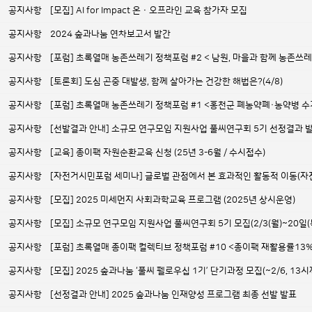
공지사항
[모집] AI for Impact 온ㆍ오프라인 교육 참가자 모집
공지사항
2024 숲과나눔 연차보고서 발간
공지사항
[포럼] 초록열매 농촌쓰레기 정책포럼 #2 < 남원, 마을과 함께 농촌
공지사항
[토론회] 도심 곤충 대발생, 함께 살아가는 건강한 해법은?(4/8)
공지사항
[포럼] 초록열매 농촌쓰레기 정책포럼 #1 <홍천군 폐농약폐·농약병 
공지사항
[선발결과 안내] 소규모 연구모임 지원사업 풀씨연구회 5기 선정결과 
공지사항
[교육] 종이팩 자원순환교육 신청 (25년 3-6월 / 수시접수)
공지사항
[자전거시민포럼 세미나] 글로벌 관점에서 본 효과적인 활동적 이동(자전거
공지사항
[모집] 2025 미세먼지 사회과학교육 프로그램 (2025년 상시운영)
공지사항
[모집] 소규모 연구모임 지원사업 풀씨연구회 5기 모집(2/3(월)~20일(
공지사항
[포럼] 초록열매 종이팩 컬렉티브 정책포럼 #10 <종이팩 재활용률13%, 
공지사항
[모집] 2025 숲과나눔 ‘풀씨 펠로우십 1기’ 단기과정 모집(~2/6, 13시
공지사항
[선정결과 안내] 2025 숲과나눔 인재양성 프로그램 최종 선발 발표