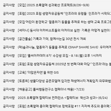
공지사항
[모집] 2025 초록열매 성과확산 프로젝트(8/26~9/8)
공지사항
[포럼] 2025 포럼 생명자유공동체 「인프라의 유령들: 인프라가 시작되고
공지사항
[모집'어린이 환경학교' 멸종위기 동물을 주제로 하는 생태 교육 프로그
공지사항
[세미나] 동시대 아카비스트들의 아카이브 실천: 기록은 어떻게 실천이
공지사항
[공간풀숲] 기록과 기억, 함께사는길 30년 전시 개최
공지사항
(재)숲과나눔, 멸종위기 동물을 주제로 《SNAP SHARE SAVE: 우리
공지사항
[모집] '풀씨아카데미 8기' 수강생 모집 - 8.18.(월) 오후 1시까지
공지사항
[포럼] 포럼 생명자유공동체 2025년 첫 번째 대화 마당 「'인프라'라는
공지사항
[교육] ‘더많은자연’을 위한 GIS
공지사항
[토론회] 생물다양성 공존모델에 입각한 재생에너지 계획입지 의무화법
공지사항
[채용공고] 풀씨행동연구소 캠페이너 채용(~7/23)
공지사항
2025 초록열매 컬렉티브 컨퍼런스 <컬렉티브: 혁신과 성과> (6/24)
공지사항
[포럼] 초록열매 종이팩 컬렉티브 정책포럼 #11 지자체 주도의 종이팩