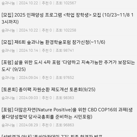
숲과나눔
|
2024.10.22
|
추천 0
|
조회 102567
[모집] 2025 인재양성 프로그램 <학업 장학생> 모집 (10/23~11/8 1
3시까지)
숲과나눔
|
2024.10.22
|
추천 0
|
조회 102258
[모집] 제6회 숲과나눔 환경학술포럼 참가신청(~11/6)
숲과나눔
|
2024.10.14
|
추천 0
|
조회 98741
[포럼] 삶을 위한 도시 4차 포럼 '다양하고 지속가능한 주거가 보장되는
도시' (9/25)
숲과나눔
|
2024.09.04
|
추천 0
|
조회 97652
[토론회] 종이팩 자원순환 제도개선 토론회(9/25)
숲과나눔
|
2024.09.03
|
추천 0
|
조회 98363
[포럼] 더많은자연(Nature Positive)을 위한 CBD COP16의 과제(생
물다양성협약 당사국총회를 준비하는 시민포럼)
숲과나눔
|
2024.08.29
|
추천 0
|
조회 96863