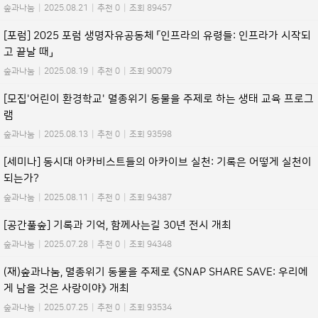
숲과나눔
|
2025.08.21
|
추천 0
|
조회 89457
[포럼] 2025 포럼 생명자유공동체 「인프라의 유령들: 인프라가 시작되
고 끝날 때」
숲과나눔
|
2025.08.19
|
추천 0
|
조회 90079
[모집'어린이 환경학교' 멸종위기 동물을 주제로 하는 생태 교육 프로그
램
숲과나눔
|
2025.08.13
|
추천 0
|
조회 93598
[세미나] 동시대 아카비스트들의 아카이브 실천: 기록은 어떻게 실천이
되는가?
숲과나눔
|
2025.08.11
|
추천 0
|
조회 94387
[공간풀숲] 기록과 기억, 함께사는길 30년 전시 개최
숲과나눔
|
2025.07.28
|
추천 0
|
조회 94348
(재)숲과나눔, 멸종위기 동물을 주제로 《SNAP SHARE SAVE: 우리에
게 남을 것은 사랑이야》 개최
숲과나눔
|
2025.07.25
|
추천 0
|
조회 93534