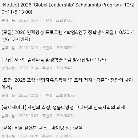
[Notice] 2026 'Global Leadership' Scholarship Program (10/2
0~11/6 13:00)
숲과나눔
|
2025.10.14
|
추천 0
|
조회 91351
[모집] 2026 인재양성 프로그램 <학업&연구 장학생> 모집 (10/20~1
1/6 13시까지)
숲과나눔
|
2025.10.14
|
추천 0
|
조회 90991
[모집] 제7회 숲과나눔 환경학술포럼 참가신청(~11/5)
숲과나눔
|
2025.10.14
|
추천 0
|
조회 88473
[포럼] 2025 포럼 생명자유공동체 「인프라 정치 : 공존과 전환의 사이
에서」
숲과나눔
|
2025.10.13
|
추천 0
|
조회 87879
[국제세미나] 자연의 측정, 생물다양성 크레딧과 한국사회의 과제
숲과나눔
|
2025.10.02
|
추천 0
|
조회 90034
[교육] AI를 활용한 텍스트마이닝 실습교육
숲과나눔
|
2025.09.26
|
추천 0
|
조회 88798