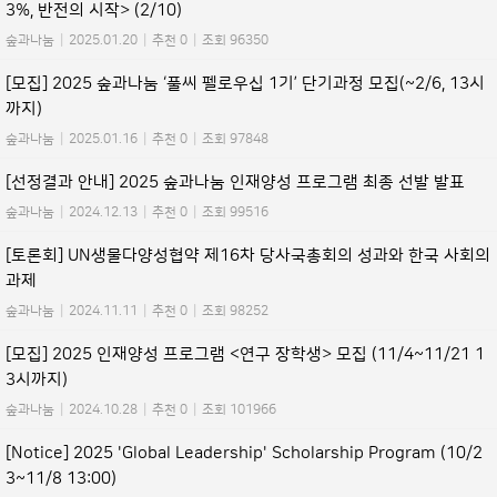
3%, 반전의 시작> (2/10)
숲과나눔
|
2025.01.20
|
추천 0
|
조회 96350
[모집] 2025 숲과나눔 ‘풀씨 펠로우십 1기’ 단기과정 모집(~2/6, 13시
까지)
숲과나눔
|
2025.01.16
|
추천 0
|
조회 97848
[선정결과 안내] 2025 숲과나눔 인재양성 프로그램 최종 선발 발표
숲과나눔
|
2024.12.13
|
추천 0
|
조회 99516
[토론회] UN생물다양성협약 제16차 당사국총회의 성과와 한국 사회의
과제
숲과나눔
|
2024.11.11
|
추천 0
|
조회 98252
[모집] 2025 인재양성 프로그램 <연구 장학생> 모집 (11/4~11/21 1
3시까지)
숲과나눔
|
2024.10.28
|
추천 0
|
조회 101966
[Notice] 2025 'Global Leadership' Scholarship Program (10/2
3~11/8 13:00)