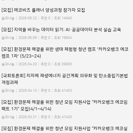
[모집] 에코비즈 플래너 양성과정 참가자 모집
숲과나눔
|
2026.06.22
|
추천 0
|
조회 14940
[모집] 지역을 바꾸는 데이터 읽기: AI·공공데이터 분석 실습 교육
숲과나눔
|
2026.06.09
|
추천 0
|
조회 19604
[모집] 환경문제 해결을 위한 생태 체험형 청년 캠프 '카카오뱅크 에코
캠프 1차' (5/23~24)
숲과나눔
|
2026.04.20
|
추천 0
|
조회 39065
[국회토론회] 지자체 재생에너지 공간계획 의무화 및 탄소중립기본법
개정과제
숲과나눔
|
2026.04.13
|
추천 0
|
조회 41453
[모집] 환경문제 해결을 위한 청년 모임 지원사업 “카카오뱅크 에코임
팩트 1기” 모집(4/1~4/14)
숲과나눔
|
2026.03.31
|
추천 0
|
조회 47435
[모집] 환경문제 해결을 위한 청년 모임 지원사업 “카카오뱅크 에코실