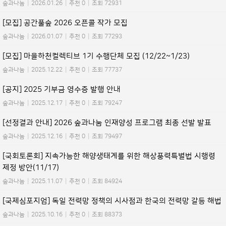
숲과나눔
|
2026.01.26
|
추천 0
|
조회 72931
[모집] 공간풀숲 2026 오픈콜 작가 모집
숲과나눔
|
2026.01.07
|
추천 0
|
조회 77293
[모집] 마을하천컬렉티브 1기 수행단체 모집 (12/22~1/23)
숲과나눔
|
2025.12.22
|
추천 0
|
조회 77737
[공지] 2025 기부금 영수증 발행 안내
숲과나눔
|
2025.12.17
|
추천 0
|
조회 79247
[선정결과 안내] 2026 숲과나눔 인재양성 프로그램 최종 선발 발표
숲과나눔
|
2025.12.16
|
추천 0
|
조회 79497
[국회토론회] 지속가능한 해양생태계를 위한 해상풍력특별법 시행령
제정 방안(11/17)
숲과나눔
|
2025.11.07
|
추천 0
|
조회 84924
[국제심포지엄] 독일 전력망 정책의 시사점과 한국의 전력망 갈등 해법
숲과나눔
|
2025.10.16
|
추천 0
|
조회 88373