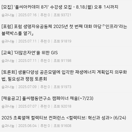
[모집] '풀씨아카데미 8기' 수강생 모집 - 8.18.(월) 오후 1시까지
숲과나눔
|
2025.07.16
|
추천 0
|
조회 93721
[포럼] 포럼 생명자유공동체 2025년 첫 번째 대화 마당 「'인프라'라는
블랙박스를 열기」
숲과나눔
|
2025.07.11
|
추천 0
|
조회 91819
[교육] ‘더많은자연’을 위한 GIS
숲과나눔
|
2025.07.11
|
추천 0
|
조회 91198
[토론회] 생물다양성 공존모델에 입각한 재생에너지 계획입지 의무화
법, 필요성과 쟁점 토론회
숲과나눔
|
2025.07.09
|
추천 0
|
조회 91973
[채용공고] 풀씨행동연구소 캠페이너 채용(~7/23)
숲과나눔
|
2025.07.07
|
추천 0
|
조회 92018
2025 초록열매 컬렉티브 컨퍼런스 <컬렉티브: 혁신과 성과> (6/24)
숲과나눔
|
2025.06.04
|
추천 0
|
조회 91608