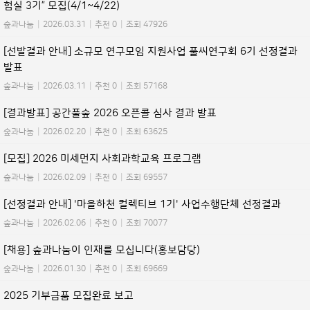
험실 3기” 모집(4/1~4/22)
숲과나눔
|
2026.03.31
|
추천 0
|
조회 47926
[선발결과 안내] 소규모 연구모임 지원사업 풀씨연구회 6기 선정결과
발표
숲과나눔
|
2026.03.11
|
추천 0
|
조회 57168
[결과발표] 공간풀숲 2026 오픈콜 심사 결과 발표
숲과나눔
|
2026.02.20
|
추천 0
|
조회 63625
[모집] 2026 미세먼지 사회과학교육 프로그램
숲과나눔
|
2026.02.09
|
추천 0
|
조회 69557
[선정결과 안내] '마을하천 컬렉티브 1기' 사업수행단체 선정결과
숲과나눔
|
2026.02.06
|
추천 0
|
조회 70077
[채용] 숲과나눔이 인재를 모십니다(홍보담당)
숲과나눔
|
2026.01.30
|
추천 0
|
조회 69669
2025 기부금품 모집완료 보고