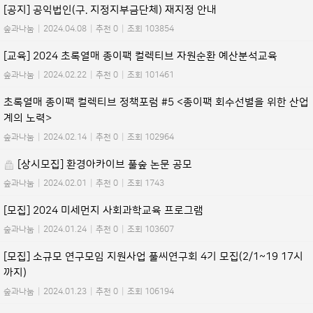
[공지] 공익법인(구. 지정지부금단체) 재지정 안내
숲과나눔
|
2024.04.08
|
추천 0
|
조회 103854
[교육] 2024 초록열매 종이팩 컬렉티브 자원순환 예산분석교육
숲과나눔
|
2024.02.22
|
추천 0
|
조회 101461
초록열매 종이팩 컬렉티브 정책포럼 #5 <종이팩 회수선별을 위한 산업
계의 노력>
숲과나눔
|
2024.02.14
|
추천 0
|
조회 102964
[상시모집] 환경아카이브 풀숲 논문 공모
숲과나눔
|
2024.02.01
|
추천 0
|
조회 1743
[모집] 2024 미세먼지 사회과학교육 프로그램
숲과나눔
|
2024.01.24
|
추천 0
|
조회 103607
[모집] 소규모 연구모임 지원사업 풀씨연구회 4기 모집(2/1~19 17시
까지)
숲과나눔
|
2024.01.23
|
추천 0
|
조회 106194