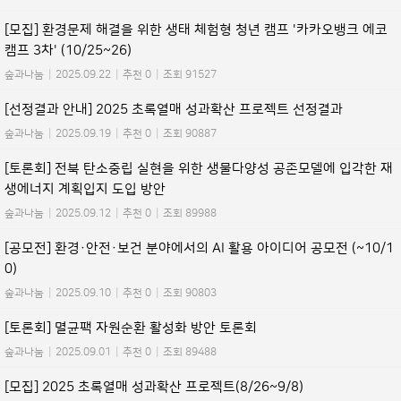
[모집] 환경문제 해결을 위한 생태 체험형 청년 캠프 '카카오뱅크 에코
캠프 3차' (10/25~26)
숲과나눔
|
2025.09.22
|
추천 0
|
조회 91527
[선정결과 안내] 2025 초록열매 성과확산 프로젝트 선정결과
숲과나눔
|
2025.09.19
|
추천 0
|
조회 90887
[토론회] 전북 탄소중립 실현을 위한 생물다양성 공존모델에 입각한 재
생에너지 계획입지 도입 방안
숲과나눔
|
2025.09.12
|
추천 0
|
조회 89988
[공모전] 환경·안전·보건 분야에서의 AI 활용 아이디어 공모전 (~10/1
0)
숲과나눔
|
2025.09.10
|
추천 0
|
조회 90803
[토론회] 멸균팩 자원순환 활성화 방안 토론회
숲과나눔
|
2025.09.01
|
추천 0
|
조회 89488
[모집] 2025 초록열매 성과확산 프로젝트(8/26~9/8)