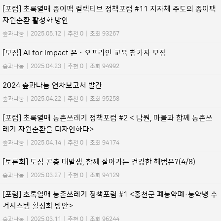
[포럼] 초록열매 종이팩 컬렉티브 정책포럼 #11 지자체 주도의 종이팩
자원순환 활성화 방안
숲과나눔
|
2025.05.12
|
추천 0
|
조회 93267
[모집] AI for Impact 온ㆍ오프라인 교육 참가자 모집
숲과나눔
|
2025.04.23
|
추천 0
|
조회 94992
2024 숲과나눔 연차보고서 발간
숲과나눔
|
2025.04.22
|
추천 0
|
조회 95258
[포럼] 초록열매 농촌쓰레기 정책포럼 #2 < 남원, 마을과 함께 농촌쓰
레기 자원순환을 디자인하다>
숲과나눔
|
2025.04.14
|
추천 0
|
조회 94174
[토론회] 도심 곤충 대발생, 함께 살아가는 건강한 해법은?(4/8)
숲과나눔
|
2025.03.27
|
추천 0
|
조회 94129
[포럼] 초록열매 농촌쓰레기 정책포럼 #1 <홍천군 폐농약폐·농약병 수
거시스템 활성화 방안>
숲과나눔
|
2025.03.11
|
추천 0
|
조회 96244