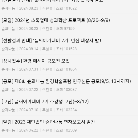
[선발결과 안내] '풀씨아카데미 7기' 최종 합격자 발표
숲과나눔
|
2024.08.23
|
추천 0
|
조회 101622
[모집] 2024년 초록열매 성과확산 프로젝트 (8/26~9/9)
숲과나눔
|
2024.08.23
|
추천 0
|
조회 97159
[선발결과 안내] '풀씨아카데미 7기' 면접 대상자 발표
숲과나눔
|
2024.08.14
|
추천 0
|
조회 101528
[상시접수] 환경 에세이 공모전 모집
숲과나눔
|
2024.07.31
|
추천 0
|
조회 101864
[공모] 제6회 숲과나눔 환경학술포럼 연구논문 공모(9/5, 13시까지)
숲과나눔
|
2024.07.22
|
추천 0
|
조회 103037
[모집] 풀씨아카데미 7기 수강생 모집(~8/12)
숲과나눔
|
2024.07.10
|
추천 0
|
조회 103234
[알림] 2023 재단법인 숲과나눔 연차보고서 발간
숲과나눔
|
2024.04.22
|
추천 0
|
조회 102509