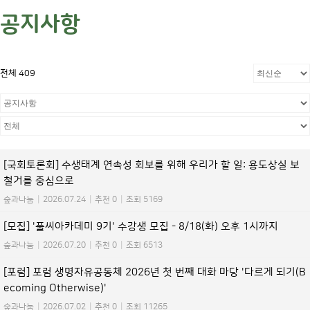
공지사항
전체 409
[국회토론회] 수생태계 연속성 회보를 위해 우리가 할 일: 용도상실 보
철거를 중심으로
숲과나눔
|
2026.07.24
|
추천 0
|
조회 5169
[모집] '풀씨아카데미 9기' 수강생 모집 - 8/18(화) 오후 1시까지
숲과나눔
|
2026.07.20
|
추천 0
|
조회 6513
[포럼] 포럼 생명자유공동체 2026년 첫 번째 대화 마당 '다르게 되기(B
ecoming Otherwise)'
숲과나눔
|
2026.07.02
|
추천 0
|
조회 11265