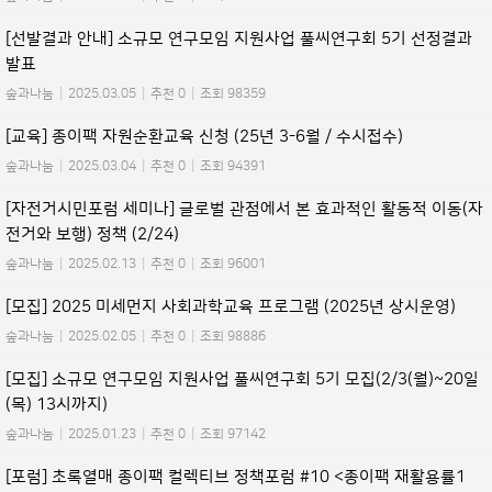
[선발결과 안내] 소규모 연구모임 지원사업 풀씨연구회 5기 선정결과
발표
숲과나눔
|
2025.03.05
|
추천 0
|
조회 98359
[교육] 종이팩 자원순환교육 신청 (25년 3-6월 / 수시접수)
숲과나눔
|
2025.03.04
|
추천 0
|
조회 94391
[자전거시민포럼 세미나] 글로벌 관점에서 본 효과적인 활동적 이동(자
전거와 보행) 정책 (2/24)
숲과나눔
|
2025.02.13
|
추천 0
|
조회 96001
[모집] 2025 미세먼지 사회과학교육 프로그램 (2025년 상시운영)
숲과나눔
|
2025.02.05
|
추천 0
|
조회 98886
[모집] 소규모 연구모임 지원사업 풀씨연구회 5기 모집(2/3(월)~20일
(목) 13시까지)
숲과나눔
|
2025.01.23
|
추천 0
|
조회 97142
[포럼] 초록열매 종이팩 컬렉티브 정책포럼 #10 <종이팩 재활용률1