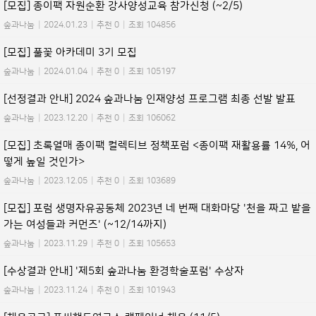
[모집] 종이팩 자원순환 강사양성교육 참가신청 (~2/5)
숲과나눔
|
2024.01.23
|
추천 0
|
조회 104856
[모집] 풀꽃 아카데미 3기 모집
숲과나눔
|
2024.01.04
|
추천 0
|
조회 105197
[선정결과 안내] 2024 숲과나눔 인재양성 프로그램 최종 선발 발표
숲과나눔
|
2023.12.20
|
추천 0
|
조회 106062
[모집] 초록열매 종이팩 컬렉티브 정책포럼 <종이팩 재활용률 14%, 어
떻게 높일 것인가>
숲과나눔
|
2023.12.05
|
추천 0
|
조회 103689
[모집] 포럼 생명자유공동체 2023년 네 번째 대화마당 '천을 짜고 밭을
가는 여성들과 커먼즈' (~12/14까지)
숲과나눔
|
2023.11.29
|
추천 0
|
조회 105653
[수상결과 안내] '제5회 숲과나눔 환경학술포럼' 수상자
숲과나눔
|
2023.11.24
|
추천 0
|
조회 101943