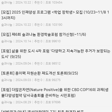
숲과나눔
|
2024.10.22
|
추천 0
|
조회 103454
[모집] 2025 인재양성 프로그램 <학업 장학생> 모집 (10/23~11/8 1
3시까지)
숲과나눔
|
2024.10.22
|
추천 0
|
조회 103190
[모집] 제6회 숲과나눔 환경학술포럼 참가신청(~11/6)
숲과나눔
|
2024.10.14
|
추천 0
|
조회 99610
[포럼] 삶을 위한 도시 4차 포럼 '다양하고 지속가능한 주거가 보장되는
도시' (9/25)
숲과나눔
|
2024.09.04
|
추천 0
|
조회 98512
[토론회] 종이팩 자원순환 제도개선 토론회(9/25)
숲과나눔
|
2024.09.03
|
추천 0
|
조회 99275
[포럼] 더많은자연(Nature Positive)을 위한 CBD COP16의 과제(생
물다양성협약 당사국총회를 준비하는 시민포럼)
숲과나눔
|
2024.08.29
|
추천 0
|
조회 97696