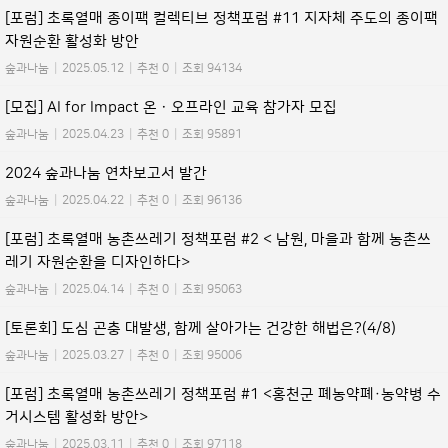
[포럼] 초록열매 종이팩 컬렉티브 정책포럼 #11 지자체 주도의 종이팩
자원순환 활성화 방안
숲과나눔
|
2025.05.12
|
추천 0
|
조회 94134
[모집] AI for Impact 온ㆍ오프라인 교육 참가자 모집
숲과나눔
|
2025.04.23
|
추천 0
|
조회 95891
2024 숲과나눔 연차보고서 발간
숲과나눔
|
2025.04.22
|
추천 0
|
조회 96136
[포럼] 초록열매 농촌쓰레기 정책포럼 #2 < 남원, 마을과 함께 농촌쓰
레기 자원순환을 디자인하다>
숲과나눔
|
2025.04.14
|
추천 0
|
조회 95063
[토론회] 도심 곤충 대발생, 함께 살아가는 건강한 해법은?(4/8)
숲과나눔
|
2025.03.27
|
추천 0
|
조회 95006
[포럼] 초록열매 농촌쓰레기 정책포럼 #1 <홍천군 폐농약폐·농약병 수
거시스템 활성화 방안>
숲과나눔
|
2025.03.11
|
추천 0
|
조회 97118