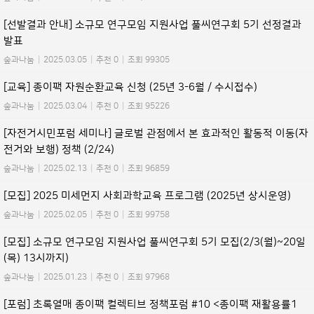
[선발결과 안내] 소규모 연구모임 지원사업 풀씨연구회 5기 선정결과
발표
숲과나눔
|
2025.03.05
|
추천 0
|
조회 99305
[교육] 종이팩 자원순환교육 신청 (25년 3-6월 / 수시접수)
숲과나눔
|
2025.03.04
|
추천 0
|
조회 95226
[자전거시민포럼 세미나] 글로벌 관점에서 본 효과적인 활동적 이동(자
전거와 보행) 정책 (2/24)
숲과나눔
|
2025.02.13
|
추천 0
|
조회 96859
[모집] 2025 미세먼지 사회과학교육 프로그램 (2025년 상시운영)
숲과나눔
|
2025.02.05
|
추천 0
|
조회 99758
[모집] 소규모 연구모임 지원사업 풀씨연구회 5기 모집(2/3(월)~20일
(목) 13시까지)
숲과나눔
|
2025.01.23
|
추천 0
|
조회 97968
[포럼] 초록열매 종이팩 컬렉티브 정책포럼 #10 <종이팩 재활용률1