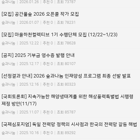
숲과나눔
|
2026.01.26
|
추천 0
|
조회 73787
[모집] 공간풀숲 2026 오픈콜 작가 모집
숲과나눔
|
2026.01.07
|
추천 0
|
조회 78231
[모집] 마을하천컬렉티브 1기 수행단체 모집 (12/22~1/23)
숲과나눔
|
2025.12.22
|
추천 0
|
조회 78628
[공지] 2025 기부금 영수증 발행 안내
숲과나눔
|
2025.12.17
|
추천 0
|
조회 80107
[선정결과 안내] 2026 숲과나눔 인재양성 프로그램 최종 선발 발표
숲과나눔
|
2025.12.16
|
추천 0
|
조회 80323
[국회토론회] 지속가능한 해양생태계를 위한 해상풍력특별법 시행령
제정 방안(11/17)
숲과나눔
|
2025.11.07
|
추천 0
|
조회 85787
[국제심포지엄] 독일 전력망 정책의 시사점과 한국의 전력망 갈등 해법
숲과나눔
|
2025.10.16
|
추천 0
|
조회 89292