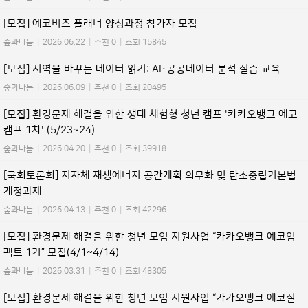
[모집] 에코비즈 플래너 양성과정 참가자 모집
숲과나눔
|
2026.06.22
|
추천 0
|
조회 15845
[모집] 지역을 바꾸는 데이터 읽기: AI·공공데이터 분석 실습 교육
숲과나눔
|
2026.06.09
|
추천 0
|
조회 20495
[모집] 환경문제 해결을 위한 생태 체험형 청년 캠프 '카카오뱅크 에코
캠프 1차' (5/23~24)
숲과나눔
|
2026.04.20
|
추천 0
|
조회 39918
[국회토론회] 지자체 재생에너지 공간계획 의무화 및 탄소중립기본법
개정과제
숲과나눔
|
2026.04.13
|
추천 0
|
조회 42296
[모집] 환경문제 해결을 위한 청년 모임 지원사업 “카카오뱅크 에코임
팩트 1기” 모집(4/1~4/14)
숲과나눔
|
2026.03.31
|
추천 0
|
조회 48305
[모집] 환경문제 해결을 위한 청년 모임 지원사업 “카카오뱅크 에코실