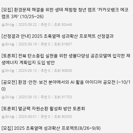
[모집] 환경문제 해결을 위한 생태 체험형 청년 캠프 '카카오뱅크 에코
캠프 3차' (10/25~26)
숲과나눔
|
2025.09.22
|
추천 0
|
조회 92448
[선정결과 안내] 2025 초록열매 성과확산 프로젝트 선정결과
숲과나눔
|
2025.09.19
|
추천 0
|
조회 91807
[토론회] 전북 탄소중립 실현을 위한 생물다양성 공존모델에 입각한 재
생에너지 계획입지 도입 방안
숲과나눔
|
2025.09.12
|
추천 0
|
조회 90858
[공모전] 환경·안전·보건 분야에서의 AI 활용 아이디어 공모전 (~10/1
0)
숲과나눔
|
2025.09.10
|
추천 0
|
조회 91703
[토론회] 멸균팩 자원순환 활성화 방안 토론회
숲과나눔
|
2025.09.01
|
추천 0
|
조회 90355
[모집] 2025 초록열매 성과확산 프로젝트(8/26~9/8)