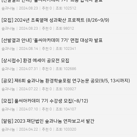
[선발결과 안내] '풀씨아카데미 7기' 최종 합격자 발표
숲과나눔
|
2024.08.23
|
추천 0
|
조회 102512
[모집] 2024년 초록열매 성과확산 프로젝트 (8/26~9/9)
숲과나눔
|
2024.08.23
|
추천 0
|
조회 98012
[선발결과 안내] '풀씨아카데미 7기' 면접 대상자 발표
숲과나눔
|
2024.08.14
|
추천 0
|
조회 102341
[상시접수] 환경 에세이 공모전 모집
숲과나눔
|
2024.07.31
|
추천 0
|
조회 102686
[공모] 제6회 숲과나눔 환경학술포럼 연구논문 공모(9/5, 13시까지)
숲과나눔
|
2024.07.22
|
추천 0
|
조회 103927
[모집] 풀씨아카데미 7기 수강생 모집(~8/12)
숲과나눔
|
2024.07.10
|
추천 0
|
조회 104107
[알림] 2023 재단법인 숲과나눔 연차보고서 발간
숲과나눔
|
2024.04.22
|
추천 0
|
조회 103320