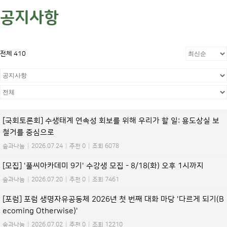
공지사항
전체 410
[국회토론회] 수생태계 연속성 회보를 위해 우리가 할 일: 용도상실 보
철거를 중심으로
숲과나눔
|
2026.07.24
|
추천 0
|
조회 6078
[모집] '풀씨아카데미 9기' 수강생 모집 - 8/18(화) 오후 1시까지
숲과나눔
|
2026.07.20
|
추천 0
|
조회 7461
[포럼] 포럼 생명자유공동체 2026년 첫 번째 대화 마당 '다르게 되기(B
ecoming Otherwise)'
숲과나눔
|
2026.07.02
|
추천 0
|
조회 12210