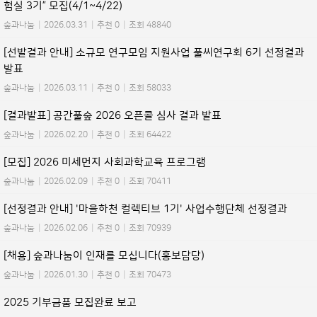
험실 3기” 모집(4/1~4/22)
숲과나눔
|
2026.03.31
|
추천 0
|
조회 48840
[선발결과 안내] 소규모 연구모임 지원사업 풀씨연구회 6기 선정결과
발표
숲과나눔
|
2026.03.11
|
추천 0
|
조회 58033
[결과발표] 공간풀숲 2026 오픈콜 심사 결과 발표
숲과나눔
|
2026.02.20
|
추천 0
|
조회 64422
[모집] 2026 미세먼지 사회과학교육 프로그램
숲과나눔
|
2026.02.09
|
추천 0
|
조회 70411
[선정결과 안내] '마을하천 컬렉티브 1기' 사업수행단체 선정결과
숲과나눔
|
2026.02.06
|
추천 0
|
조회 70939
[채용] 숲과나눔이 인재를 모십니다(홍보담당)
숲과나눔
|
2026.01.30
|
추천 0
|
조회 70473
2025 기부금품 모집완료 보고