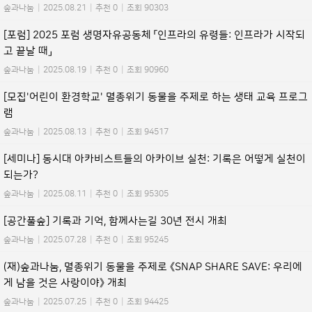
숲과나눔
|
2025.08.21
|
추천 0
|
조회 90303
[포럼] 2025 포럼 생명자유공동체 「인프라의 유령들: 인프라가 시작되
고 끝날 때」
숲과나눔
|
2025.08.19
|
추천 0
|
조회 90960
[모집'어린이 환경학교' 멸종위기 동물을 주제로 하는 생태 교육 프로그
램
숲과나눔
|
2025.08.13
|
추천 0
|
조회 94517
[세미나] 동시대 아카비스트들의 아카이브 실천: 기록은 어떻게 실천이
되는가?
숲과나눔
|
2025.08.11
|
추천 0
|
조회 95305
[공간풀숲] 기록과 기억, 함께사는길 30년 전시 개최
숲과나눔
|
2025.07.28
|
추천 0
|
조회 95245
(재)숲과나눔, 멸종위기 동물을 주제로 《SNAP SHARE SAVE: 우리에
게 남을 것은 사랑이야》 개최
숲과나눔
|
2025.07.25
|
추천 0
|
조회 94425