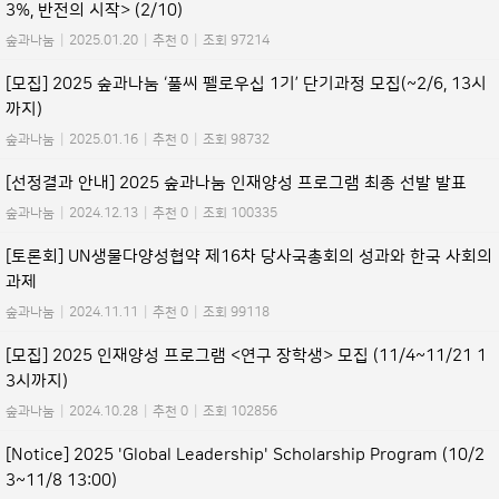
3%, 반전의 시작> (2/10)
숲과나눔
|
2025.01.20
|
추천 0
|
조회 97214
[모집] 2025 숲과나눔 ‘풀씨 펠로우십 1기’ 단기과정 모집(~2/6, 13시
까지)
숲과나눔
|
2025.01.16
|
추천 0
|
조회 98732
[선정결과 안내] 2025 숲과나눔 인재양성 프로그램 최종 선발 발표
숲과나눔
|
2024.12.13
|
추천 0
|
조회 100335
[토론회] UN생물다양성협약 제16차 당사국총회의 성과와 한국 사회의
과제
숲과나눔
|
2024.11.11
|
추천 0
|
조회 99118
[모집] 2025 인재양성 프로그램 <연구 장학생> 모집 (11/4~11/21 1
3시까지)
숲과나눔
|
2024.10.28
|
추천 0
|
조회 102856
[Notice] 2025 'Global Leadership' Scholarship Program (10/2
3~11/8 13:00)