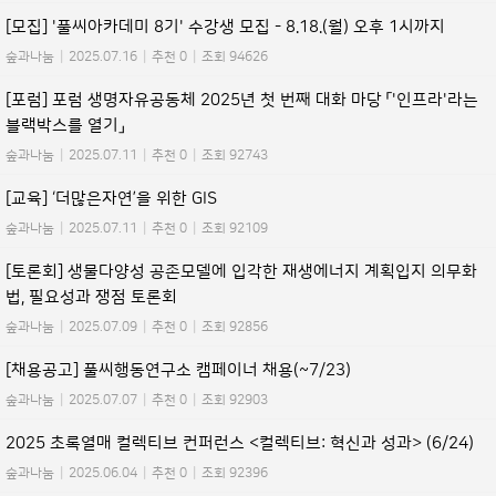
[모집] '풀씨아카데미 8기' 수강생 모집 - 8.18.(월) 오후 1시까지
숲과나눔
|
2025.07.16
|
추천 0
|
조회 94626
[포럼] 포럼 생명자유공동체 2025년 첫 번째 대화 마당 「'인프라'라는
블랙박스를 열기」
숲과나눔
|
2025.07.11
|
추천 0
|
조회 92743
[교육] ‘더많은자연’을 위한 GIS
숲과나눔
|
2025.07.11
|
추천 0
|
조회 92109
[토론회] 생물다양성 공존모델에 입각한 재생에너지 계획입지 의무화
법, 필요성과 쟁점 토론회
숲과나눔
|
2025.07.09
|
추천 0
|
조회 92856
[채용공고] 풀씨행동연구소 캠페이너 채용(~7/23)
숲과나눔
|
2025.07.07
|
추천 0
|
조회 92903
2025 초록열매 컬렉티브 컨퍼런스 <컬렉티브: 혁신과 성과> (6/24)
숲과나눔
|
2025.06.04
|
추천 0
|
조회 92396