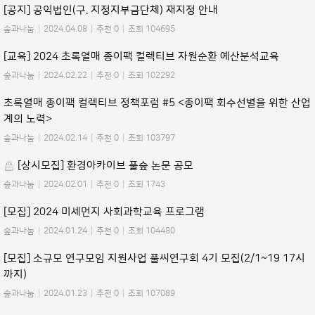
[공지] 공익법인(구. 지정지부금단체) 재지정 안내
숲과나눔
|
2024.04.08
|
추천 0
|
조회 104695
[교육] 2024 초록열매 종이팩 컬렉티브 자원순환 예산분석교육
숲과나눔
|
2024.02.22
|
추천 0
|
조회 102292
초록열매 종이팩 컬렉티브 정책포럼 #5 <종이팩 회수선별을 위한 산업
계의 노력>
숲과나눔
|
2024.02.14
|
추천 0
|
조회 103797
[상시모집] 환경아카이브 풀숲 논문 공모
숲과나눔
|
2024.02.01
|
추천 0
|
조회 1743
[모집] 2024 미세먼지 사회과학교육 프로그램
숲과나눔
|
2024.01.24
|
추천 0
|
조회 104480
[모집] 소규모 연구모임 지원사업 풀씨연구회 4기 모집(2/1~19 17시
까지)
숲과나눔
|
2024.01.23
|
추천 0
|
조회 107089