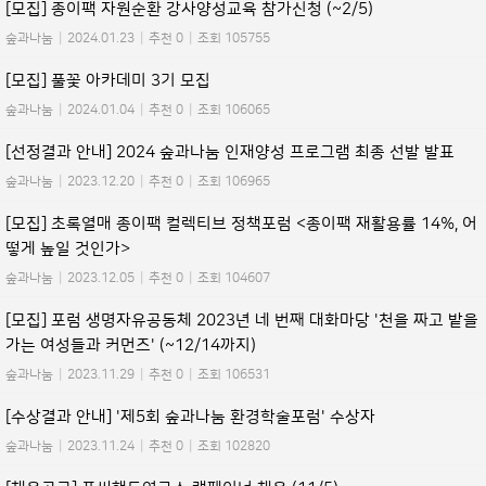
[모집] 종이팩 자원순환 강사양성교육 참가신청 (~2/5)
숲과나눔
|
2024.01.23
|
추천 0
|
조회 105755
[모집] 풀꽃 아카데미 3기 모집
숲과나눔
|
2024.01.04
|
추천 0
|
조회 106065
[선정결과 안내] 2024 숲과나눔 인재양성 프로그램 최종 선발 발표
숲과나눔
|
2023.12.20
|
추천 0
|
조회 106965
[모집] 초록열매 종이팩 컬렉티브 정책포럼 <종이팩 재활용률 14%, 어
떻게 높일 것인가>
숲과나눔
|
2023.12.05
|
추천 0
|
조회 104607
[모집] 포럼 생명자유공동체 2023년 네 번째 대화마당 '천을 짜고 밭을
가는 여성들과 커먼즈' (~12/14까지)
숲과나눔
|
2023.11.29
|
추천 0
|
조회 106531
[수상결과 안내] '제5회 숲과나눔 환경학술포럼' 수상자
숲과나눔
|
2023.11.24
|
추천 0
|
조회 102820