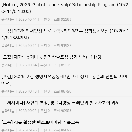
[Notice] 2026 'Global Leadership' Scholarship Program (10/2
0~11/6 13:00)
숲과나눔
|
2025.10.14
|
추천 0
|
조회 92283
[모집] 2026 인재양성 프로그램 <학업&연구 장학생> 모집 (10/20~1
1/6 13시까지)
숲과나눔
|
2025.10.14
|
추천 0
|
조회 91922
[모집] 제7회 숲과나눔 환경학술포럼 참가신청(~11/5)
숲과나눔
|
2025.10.14
|
추천 0
|
조회 89379
[포럼] 2025 포럼 생명자유공동체 「인프라 정치 : 공존과 전환의 사이
에서」
숲과나눔
|
2025.10.13
|
추천 0
|
조회 88790
[국제세미나] 자연의 측정, 생물다양성 크레딧과 한국사회의 과제
숲과나눔
|
2025.10.02
|
추천 0
|
조회 90958
[교육] AI를 활용한 텍스트마이닝 실습교육
숲과나눔
|
2025.09.26
|
추천 0
|
조회 89697