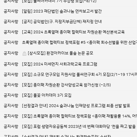
공지사항
[모집] 풀씨아카데미 7기 수강생 모집(~8/12)
공지사항
[알림] 2023 재단법인 숲과나눔 연차보고서 발간
공지사항
[공지] 공익법인(구. 지정지부금단체) 재지정 안내
공지사항
[교육] 2024 초록열매 종이팩 컬렉티브 자원순환 예산분석교육
공지사항
초록열매 종이팩 컬렉티브 정책포럼 #5 <종이팩 회수선별을 위한 산업
공지사항
[상시모집] 환경아카이브 풀숲 논문 공모
공지사항
[모집] 2024 미세먼지 사회과학교육 프로그램
공지사항
[모집] 소규모 연구모임 지원사업 풀씨연구회 4기 모집(2/1~19 17시
공지사항
[모집] 종이팩 자원순환 강사양성교육 참가신청 (~2/5)
공지사항
[모집] 풀꽃 아카데미 3기 모집
공지사항
[선정결과 안내] 2024 숲과나눔 인재양성 프로그램 최종 선발 발표
공지사항
[모집] 초록열매 종이팩 컬렉티브 정책포럼 <종이팩 재활용률 14%, 어
공지사항
[모집] 포럼 생명자유공동체 2023년 네 번째 대화마당 '천을 짜고 밭을 