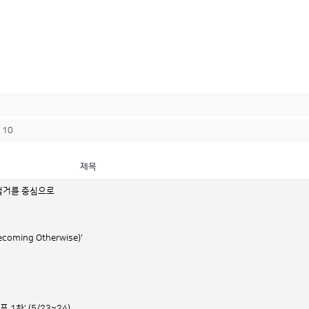
10
제목
 철거를 중심으로
ing Otherwise)'
차' (5/23~24)