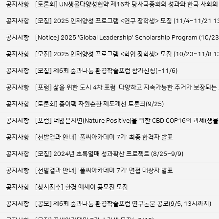
공지사항
[토론회] UN생물다양성협약 제16차 당사국총회의 성과와 한국 사회의
공지사항
[모집] 2025 인재양성 프로그램 <연구 장학생> 모집 (11/4~11/21 
공지사항
[Notice] 2025 'Global Leadership' Scholarship Program (10/2
공지사항
[모집] 2025 인재양성 프로그램 <학업 장학생> 모집 (10/23~11/8 
공지사항
[모집] 제6회 숲과나눔 환경학술포럼 참가신청(~11/6)
공지사항
[포럼] 삶을 위한 도시 4차 포럼 '다양하고 지속가능한 주거가 보장되는 도시
공지사항
[토론회] 종이팩 자원순환 제도개선 토론회(9/25)
공지사항
[포럼] 더많은자연(Nature Positive)을 위한 CBD COP16의 
공지사항
[선발결과 안내] '풀씨아카데미 7기' 최종 합격자 발표
공지사항
[모집] 2024년 초록열매 성과확산 프로젝트 (8/26~9/9)
공지사항
[선발결과 안내] '풀씨아카데미 7기' 면접 대상자 발표
공지사항
[상시접수] 환경 에세이 공모전 모집
공지사항
[공모] 제6회 숲과나눔 환경학술포럼 연구논문 공모(9/5, 13시까지)