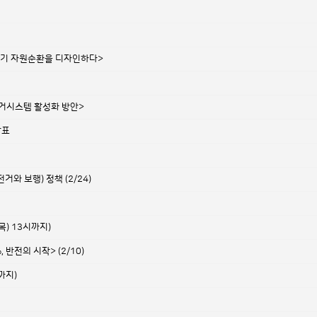
쓰레기 자원순환을 디자인하다>
수거시스템 활성화 방안>
발표
와 보행) 정책 (2/24)
목) 13시까지)
반전의 시작> (2/10)
까지)