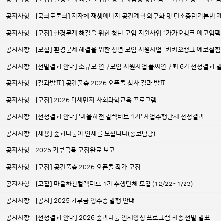
공지사항
[국회토론회] 지자체 재생에너지 공간계획 의무화 및 탄소중립기본법 
공지사항
[모집] 환경문제 해결을 위한 청년 모임 지원사업 “카카오뱅크 에코임팩트 1
공지사항
[모집] 환경문제 해결을 위한 청년 모임 지원사업 “카카오뱅크 에코실험실 3
공지사항
[선발결과 안내] 소규모 연구모임 지원사업 풀씨연구회 6기 선정결과 
공지사항
[결과발표] 공간풀숲 2026 오픈콜 심사 결과 발표
공지사항
[모집] 2026 미세먼지 사회과학교육 프로그램
공지사항
[선정결과 안내] '마을하천 컬렉티브 1기' 사업수행단체 선정결과
공지사항
[채용] 숲과나눔이 인재를 모십니다(홍보담당)
공지사항
2025 기부금품 모집완료 보고
공지사항
[모집] 공간풀숲 2026 오픈콜 작가 모집
공지사항
[모집] 마을하천컬렉티브 1기 수행단체 모집 (12/22~1/23)
공지사항
[공지] 2025 기부금 영수증 발행 안내
공지사항
[선정결과 안내] 2026 숲과나눔 인재양성 프로그램 최종 선발 발표