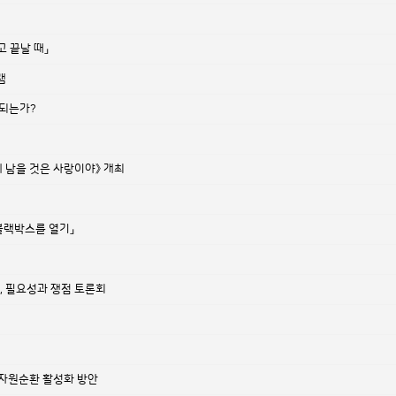
 끝날 때」
램
 되는가?
에게 남을 것은 사랑이야》 개최
 블랙박스를 열기」
, 필요성과 쟁점 토론회
 자원순환 활성화 방안