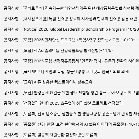
공지사항
[국회토론회] 지속가능한 해양생태계를 위한 해상풍력특별법 시행령 제정 
공지사항
[국제심포지엄] 독일 전력망 정책의 시사점과 한국의 전력망 갈등 해법
공지사항
[Notice] 2026 'Global Leadership' Scholarship Program (10/2
공지사항
[모집] 2026 인재양성 프로그램 <학업&연구 장학생> 모집 (10/20~1
공지사항
[모집] 제7회 숲과나눔 환경학술포럼 참가신청(~11/5)
공지사항
[포럼] 2025 포럼 생명자유공동체 「인프라 정치 : 공존과 전환의 사이
공지사항
[국제세미나] 자연의 측정, 생물다양성 크레딧과 한국사회의 과제
공지사항
[교육] AI를 활용한 텍스트마이닝 실습교육
공지사항
[모집] 환경문제 해결을 위한 생태 체험형 청년 캠프 '카카오뱅크 에코캠프 3
공지사항
[선정결과 안내] 2025 초록열매 성과확산 프로젝트 선정결과
공지사항
[토론회] 전북 탄소중립 실현을 위한 생물다양성 공존모델에 입각한 재
공지사항
[공모전] 환경·안전·보건 분야에서의 AI 활용 아이디어 공모전 (~10/10
공지사항
[토론회] 멸균팩 자원순환 활성화 방안 토론회