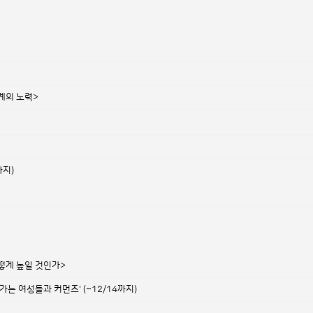
계의 노력>
까지)
떻게 높일 것인가>
가는 여성들과 커먼즈' (~12/14까지)