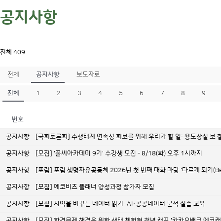
공지사항
전체 409
전체
공지사항
보도자료
전체
1
2
3
4
5
6
7
8
9
번호
공지사항
[국회토론회] 수생태계 연속성 회보를 위해 우리가 할 일: 용도상실 보
공지사항
[모집] '풀씨아카데미 9기' 수강생 모집 - 8/18(화) 오후 1시까지
공지사항
[포럼] 포럼 생명자유공동체 2026년 첫 번째 대화 마당 '다르게 되기(Becom
공지사항
[모집] 에코비즈 플래너 양성과정 참가자 모집
공지사항
[모집] 지역을 바꾸는 데이터 읽기: AI·공공데이터 분석 실습 교육
공지사항
[모집] 환경문제 해결을 위한 생태 체험형 청년 캠프 '카카오뱅크 에코캠프 1