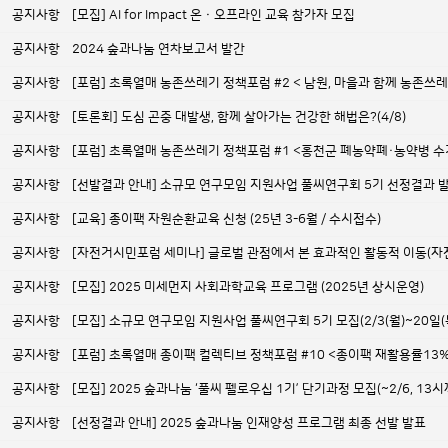
공지사항
[모집] AI for Impact 온ㆍ오프라인 교육 참가자 모집
공지사항
2024 숲과나눔 연차보고서 발간
공지사항
[포럼] 초록열매 농촌쓰레기 정책포럼 #2 < 남원, 마을과 함께 농촌
공지사항
[토론회] 도심 곤충 대발생, 함께 살아가는 건강한 해법은?(4/8)
공지사항
[포럼] 초록열매 농촌쓰레기 정책포럼 #1 <홍천군 폐농약폐·농약병 
공지사항
[선발결과 안내] 소규모 연구모임 지원사업 풀씨연구회 5기 선정결과 
공지사항
[교육] 종이팩 자원순환교육 신청 (25년 3-6월 / 수시접수)
공지사항
[자전거시민포럼 세미나] 글로벌 관점에서 본 효과적인 활동적 이동(자전거
공지사항
[모집] 2025 미세먼지 사회과학교육 프로그램 (2025년 상시운영)
공지사항
[모집] 소규모 연구모임 지원사업 풀씨연구회 5기 모집(2/3(월)~20일(
공지사항
[포럼] 초록열매 종이팩 컬렉티브 정책포럼 #10 <종이팩 재활용률13%, 
공지사항
[모집] 2025 숲과나눔 ‘풀씨 펠로우십 1기’ 단기과정 모집(~2/6, 13시
공지사항
[선정결과 안내] 2025 숲과나눔 인재양성 프로그램 최종 선발 발표