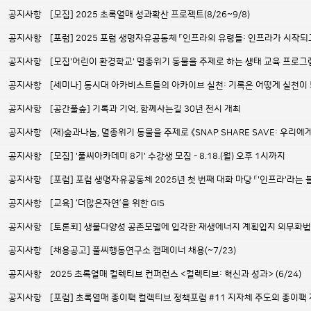
공지사항
[모집] 2025 초록열매 성과확산 프로젝트(8/26~9/8)
공지사항
[포럼] 2025 포럼 생명자유공동체 「인프라의 유령들: 인프라가 시작되고
공지사항
[모집'어린이 환경학교' 멸종위기 동물을 주제로 하는 생태 교육 프로그
공지사항
[세미나] 동시대 아카비스트들의 아카이브 실천: 기록은 어떻게 실천이
공지사항
[공간풀숲] 기록과 기억, 함께사는길 30년 전시 개최
공지사항
(재)숲과나눔, 멸종위기 동물을 주제로 《SNAP SHARE SAVE: 우리
공지사항
[모집] '풀씨아카데미 8기' 수강생 모집 - 8.18.(월) 오후 1시까지
공지사항
[포럼] 포럼 생명자유공동체 2025년 첫 번째 대화 마당 「'인프라'라는
공지사항
[교육] ‘더많은자연’을 위한 GIS
공지사항
[토론회] 생물다양성 공존모델에 입각한 재생에너지 계획입지 의무화법
공지사항
[채용공고] 풀씨행동연구소 캠페이너 채용(~7/23)
공지사항
2025 초록열매 컬렉티브 컨퍼런스 <컬렉티브: 혁신과 성과> (6/24)
공지사항
[포럼] 초록열매 종이팩 컬렉티브 정책포럼 #11 지자체 주도의 종이팩