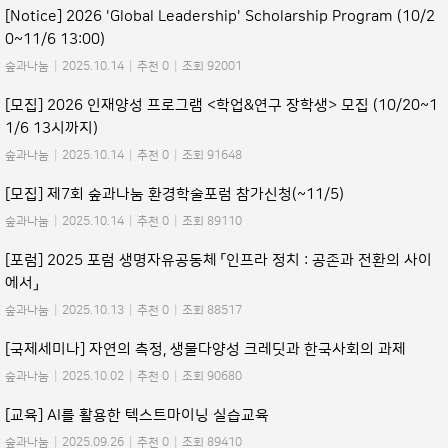
[Notice] 2026 'Global Leadership' Scholarship Program (10/2
0~11/6 13:00)
숲과나눔
|
2025.10.14
|
추천 0
|
조회 92001
[모집] 2026 인재양성 프로그램 <학업&연구 장학생> 모집 (10/20~1
1/6 13시까지)
숲과나눔
|
2025.10.14
|
추천 0
|
조회 91648
[모집] 제7회 숲과나눔 환경학술포럼 참가신청(~11/5)
숲과나눔
|
2025.10.14
|
추천 0
|
조회 89110
[포럼] 2025 포럼 생명자유공동체 「인프라 정치 : 공존과 전환의 사이
에서」
숲과나눔
|
2025.10.13
|
추천 0
|
조회 88517
[국제세미나] 자연의 측정, 생물다양성 크레딧과 한국사회의 과제
숲과나눔
|
2025.10.02
|
추천 0
|
조회 90680
[교육] AI를 활용한 텍스트마이닝 실습교육
숲과나눔
|
2025.09.26
|
추천 0
|
조회 89410