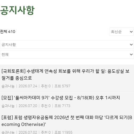
공지사항
전체 410
[국회토론회] 수생태계 연속성 회보를 위해 우리가 할 일: 용도상실 보
철거를 중심으로
숲과나눔
|
2026.07.24
|
추천 0
|
조회 5797
[모집] '풀씨아카데미 9기' 수강생 모집 - 8/18(화) 오후 1시까지
숲과나눔
|
2026.07.20
|
추천 0
|
조회 7173
[포럼] 포럼 생명자유공동체 2026년 첫 번째 대화 마당 '다르게 되기(B
ecoming Otherwise)'
숲과나눔
|
2026.07.02
|
추천 0
|
조회 11955