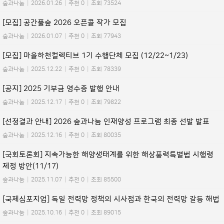
숲과나눔
|
2026.01.26
|
추천 0
|
조회 73524
[모집] 공간풀숲 2026 오픈콜 작가 모집
숲과나눔
|
2026.01.07
|
추천 0
|
조회 77943
[모집] 마을하천컬렉티브 1기 수행단체 모집 (12/22~1/23)
숲과나눔
|
2025.12.22
|
추천 0
|
조회 78339
[공지] 2025 기부금 영수증 발행 안내
숲과나눔
|
2025.12.17
|
추천 0
|
조회 79822
[선정결과 안내] 2026 숲과나눔 인재양성 프로그램 최종 선발 발표
숲과나눔
|
2025.12.16
|
추천 0
|
조회 80035
[국회토론회] 지속가능한 해양생태계를 위한 해상풍력특별법 시행령
제정 방안(11/17)
숲과나눔
|
2025.11.07
|
추천 0
|
조회 85500
[국제심포지엄] 독일 전력망 정책의 시사점과 한국의 전력망 갈등 해법
숲과나눔
|
2025.10.16
|
추천 0
|
조회 89015