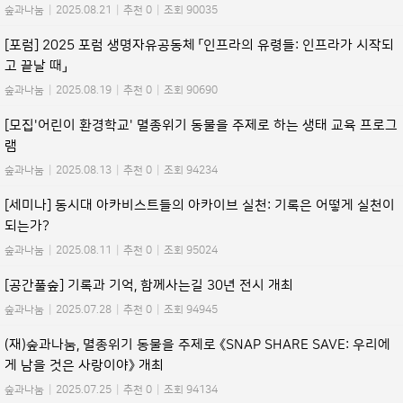
숲과나눔
|
2025.08.21
|
추천 0
|
조회 90035
[포럼] 2025 포럼 생명자유공동체 「인프라의 유령들: 인프라가 시작되
고 끝날 때」
숲과나눔
|
2025.08.19
|
추천 0
|
조회 90690
[모집'어린이 환경학교' 멸종위기 동물을 주제로 하는 생태 교육 프로그
램
숲과나눔
|
2025.08.13
|
추천 0
|
조회 94234
[세미나] 동시대 아카비스트들의 아카이브 실천: 기록은 어떻게 실천이
되는가?
숲과나눔
|
2025.08.11
|
추천 0
|
조회 95024
[공간풀숲] 기록과 기억, 함께사는길 30년 전시 개최
숲과나눔
|
2025.07.28
|
추천 0
|
조회 94945
(재)숲과나눔, 멸종위기 동물을 주제로 《SNAP SHARE SAVE: 우리에
게 남을 것은 사랑이야》 개최
숲과나눔
|
2025.07.25
|
추천 0
|
조회 94134