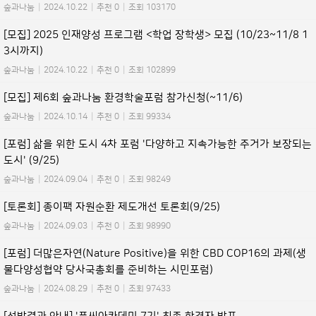
숲과나눔
|
2024.10.22
|
추천 0
|
조회 103170
[모집] 2025 인재양성 프로그램 <학업 장학생> 모집 (10/23~11/8 1
3시까지)
숲과나눔
|
2024.10.22
|
추천 0
|
조회 102899
[모집] 제6회 숲과나눔 환경학술포럼 참가신청(~11/6)
숲과나눔
|
2024.10.14
|
추천 0
|
조회 99334
[포럼] 삶을 위한 도시 4차 포럼 '다양하고 지속가능한 주거가 보장되는
도시' (9/25)
숲과나눔
|
2024.09.04
|
추천 0
|
조회 98249
[토론회] 종이팩 자원순환 제도개선 토론회(9/25)
숲과나눔
|
2024.09.03
|
추천 0
|
조회 98990
[포럼] 더많은자연(Nature Positive)을 위한 CBD COP16의 과제(생
물다양성협약 당사국총회를 준비하는 시민포럼)
숲과나눔
|
2024.08.29
|
추천 0
|
조회 97433