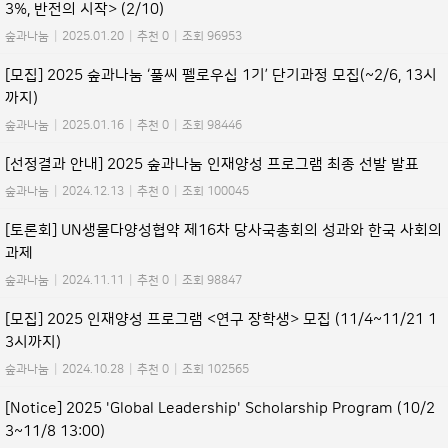
3%, 반전의 시작> (2/10)
숲과나눔
|
2025.01.20
|
추천 0
|
조회 96953
[모집] 2025 숲과나눔 ‘풀씨 펠로우십 1기’ 단기과정 모집(~2/6, 13시
까지)
숲과나눔
|
2025.01.16
|
추천 0
|
조회 98446
[선정결과 안내] 2025 숲과나눔 인재양성 프로그램 최종 선발 발표
숲과나눔
|
2024.12.13
|
추천 0
|
조회 100045
[토론회] UN생물다양성협약 제16차 당사국총회의 성과와 한국 사회의
과제
숲과나눔
|
2024.11.11
|
추천 0
|
조회 98847
[모집] 2025 인재양성 프로그램 <연구 장학생> 모집 (11/4~11/21 1
3시까지)
숲과나눔
|
2024.10.28
|
추천 0
|
조회 102565
[Notice] 2025 'Global Leadership' Scholarship Program (10/2
3~11/8 13:00)