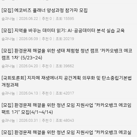
[모집] 에코비즈 플래너 양성과정 참가자 모집
숲과나눔
|
2026.06.22
|
추천 0
|
조회 15595
[모집] 지역을 바꾸는 데이터 읽기: AI·공공데이터 분석 실습 교육
숲과나눔
|
2026.06.09
|
추천 0
|
조회 20219
[모집] 환경문제 해결을 위한 생태 체험형 청년 캠프 '카카오뱅크 에코
캠프 1차' (5/23~24)
숲과나눔
|
2026.04.20
|
추천 0
|
조회 39662
[국회토론회] 지자체 재생에너지 공간계획 의무화 및 탄소중립기본법
개정과제
숲과나눔
|
2026.04.13
|
추천 0
|
조회 42017
[모집] 환경문제 해결을 위한 청년 모임 지원사업 “카카오뱅크 에코임
팩트 1기” 모집(4/1~4/14)
숲과나눔
|
2026.03.31
|
추천 0
|
조회 48043
[모집] 환경문제 해결을 위한 청년 모임 지원사업 “카카오뱅크 에코실