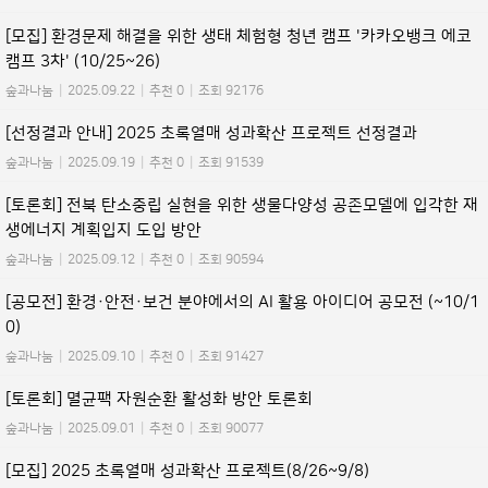
[모집] 환경문제 해결을 위한 생태 체험형 청년 캠프 '카카오뱅크 에코
캠프 3차' (10/25~26)
숲과나눔
|
2025.09.22
|
추천 0
|
조회 92176
[선정결과 안내] 2025 초록열매 성과확산 프로젝트 선정결과
숲과나눔
|
2025.09.19
|
추천 0
|
조회 91539
[토론회] 전북 탄소중립 실현을 위한 생물다양성 공존모델에 입각한 재
생에너지 계획입지 도입 방안
숲과나눔
|
2025.09.12
|
추천 0
|
조회 90594
[공모전] 환경·안전·보건 분야에서의 AI 활용 아이디어 공모전 (~10/1
0)
숲과나눔
|
2025.09.10
|
추천 0
|
조회 91427
[토론회] 멸균팩 자원순환 활성화 방안 토론회
숲과나눔
|
2025.09.01
|
추천 0
|
조회 90077
[모집] 2025 초록열매 성과확산 프로젝트(8/26~9/8)