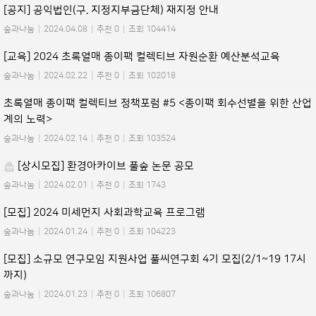
[공지] 공익법인(구. 지정지부금단체) 재지정 안내
숲과나눔
|
2024.04.08
|
추천 0
|
조회 104414
[교육] 2024 초록열매 종이팩 컬렉티브 자원순환 예산분석교육
숲과나눔
|
2024.02.22
|
추천 0
|
조회 102018
초록열매 종이팩 컬렉티브 정책포럼 #5 <종이팩 회수선별을 위한 산업
계의 노력>
숲과나눔
|
2024.02.14
|
추천 0
|
조회 103524
[상시모집] 환경아카이브 풀숲 논문 공모
숲과나눔
|
2024.02.01
|
추천 0
|
조회 1743
[모집] 2024 미세먼지 사회과학교육 프로그램
숲과나눔
|
2024.01.24
|
추천 0
|
조회 104223
[모집] 소규모 연구모임 지원사업 풀씨연구회 4기 모집(2/1~19 17시
까지)
숲과나눔
|
2024.01.23
|
추천 0
|
조회 106807