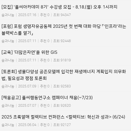
[모집] '풀씨아카데미 8기' 수강생 모집 - 8.18.(월) 오후 1시까지
숲과나눔
|
2025.07.16
|
추천 0
|
조회 94347
[포럼] 포럼 생명자유공동체 2025년 첫 번째 대화 마당 「'인프라'라는
블랙박스를 열기」
숲과나눔
|
2025.07.11
|
추천 0
|
조회 92448
[교육] ‘더많은자연’을 위한 GIS
숲과나눔
|
2025.07.11
|
추천 0
|
조회 91819
[토론회] 생물다양성 공존모델에 입각한 재생에너지 계획입지 의무화
법, 필요성과 쟁점 토론회
숲과나눔
|
2025.07.09
|
추천 0
|
조회 92583
[채용공고] 풀씨행동연구소 캠페이너 채용(~7/23)
숲과나눔
|
2025.07.07
|
추천 0
|
조회 92620
2025 초록열매 컬렉티브 컨퍼런스 <컬렉티브: 혁신과 성과> (6/24)
숲과나눔
|
2025.06.04
|
추천 0
|
조회 92127