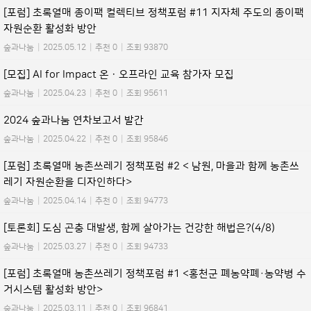
[포럼] 초록열매 종이팩 컬렉티브 정책포럼 #11 지자체 주도의 종이팩
자원순환 활성화 방안
숲과나눔
|
2025.05.12
|
추천 0
|
조회 93870
[모집] AI for Impact 온ㆍ오프라인 교육 참가자 모집
숲과나눔
|
2025.04.23
|
추천 0
|
조회 95611
2024 숲과나눔 연차보고서 발간
숲과나눔
|
2025.04.22
|
추천 0
|
조회 95846
[포럼] 초록열매 농촌쓰레기 정책포럼 #2 < 남원, 마을과 함께 농촌쓰
레기 자원순환을 디자인하다>
숲과나눔
|
2025.04.14
|
추천 0
|
조회 94773
[토론회] 도심 곤충 대발생, 함께 살아가는 건강한 해법은?(4/8)
숲과나눔
|
2025.03.27
|
추천 0
|
조회 94733
[포럼] 초록열매 농촌쓰레기 정책포럼 #1 <홍천군 폐농약폐·농약병 수
거시스템 활성화 방안>
숲과나눔
|
2025.03.11
|
추천 0
|
조회 96841