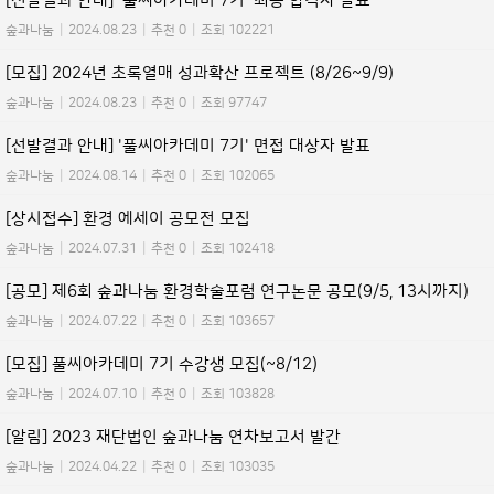
[선발결과 안내] '풀씨아카데미 7기' 최종 합격자 발표
숲과나눔
|
2024.08.23
|
추천 0
|
조회 102221
[모집] 2024년 초록열매 성과확산 프로젝트 (8/26~9/9)
숲과나눔
|
2024.08.23
|
추천 0
|
조회 97747
[선발결과 안내] '풀씨아카데미 7기' 면접 대상자 발표
숲과나눔
|
2024.08.14
|
추천 0
|
조회 102065
[상시접수] 환경 에세이 공모전 모집
숲과나눔
|
2024.07.31
|
추천 0
|
조회 102418
[공모] 제6회 숲과나눔 환경학술포럼 연구논문 공모(9/5, 13시까지)
숲과나눔
|
2024.07.22
|
추천 0
|
조회 103657
[모집] 풀씨아카데미 7기 수강생 모집(~8/12)
숲과나눔
|
2024.07.10
|
추천 0
|
조회 103828
[알림] 2023 재단법인 숲과나눔 연차보고서 발간
숲과나눔
|
2024.04.22
|
추천 0
|
조회 103035