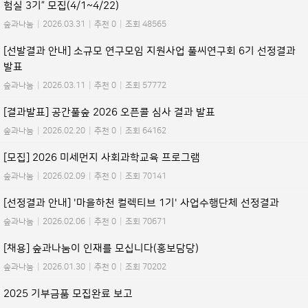
험실 3기” 모집(4/1~4/22)
숲과나눔
|
2026.03.31
|
추천 0
|
조회 48565
[선발결과 안내] 소규모 연구모임 지원사업 풀씨연구회 6기 선정결과
발표
숲과나눔
|
2026.03.11
|
추천 0
|
조회 57772
[결과발표] 공간풀숲 2026 오픈콜 심사 결과 발표
숲과나눔
|
2026.02.20
|
추천 0
|
조회 64162
[모집] 2026 미세먼지 사회과학교육 프로그램
숲과나눔
|
2026.02.09
|
추천 0
|
조회 70141
[선정결과 안내] '마을하천 컬렉티브 1기' 사업수행단체 선정결과
숲과나눔
|
2026.02.06
|
추천 0
|
조회 70671
[채용] 숲과나눔이 인재를 모십니다(홍보담당)
숲과나눔
|
2026.01.30
|
추천 0
|
조회 70202
2025 기부금품 모집완료 보고