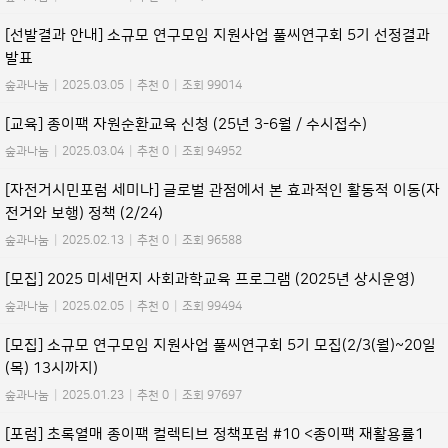
[선발결과 안내] 소규모 연구모임 지원사업 풀씨연구회 5기 선정결과
발표
숲과나눔
|
2025.03.05
|
추천 0
|
조회 99014
[교육] 종이팩 자원순환교육 신청 (25년 3-6월 / 수시접수)
숲과나눔
|
2025.03.04
|
추천 0
|
조회 94952
[자전거시민포럼 세미나] 글로벌 관점에서 본 효과적인 활동적 이동(자
전거와 보행) 정책 (2/24)
숲과나눔
|
2025.02.13
|
추천 0
|
조회 96588
[모집] 2025 미세먼지 사회과학교육 프로그램 (2025년 상시운영)
숲과나눔
|
2025.02.05
|
추천 0
|
조회 99494
[모집] 소규모 연구모임 지원사업 풀씨연구회 5기 모집(2/3(월)~20일
(목) 13시까지)
숲과나눔
|
2025.01.23
|
추천 0
|
조회 97697
[포럼] 초록열매 종이팩 컬렉티브 정책포럼 #10 <종이팩 재활용률1