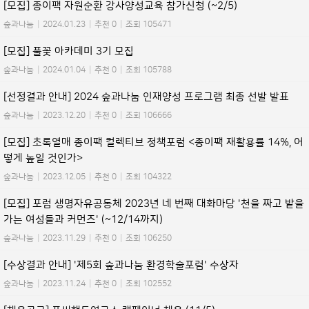
[모집] 종이팩 자원순환 강사양성교육 참가신청 (~2/5)
숲과나눔
|
2024.01.23
|
추천 0
|
조회 105471
[모집] 풀꽃 아카데미 3기 모집
숲과나눔
|
2024.01.04
|
추천 0
|
조회 105788
[선정결과 안내] 2024 숲과나눔 인재양성 프로그램 최종 선발 발표
숲과나눔
|
2023.12.20
|
추천 0
|
조회 106666
[모집] 초록열매 종이팩 컬렉티브 정책포럼 <종이팩 재활용률 14%, 어
떻게 높일 것인가>
숲과나눔
|
2023.12.05
|
추천 0
|
조회 104322
[모집] 포럼 생명자유공동체 2023년 네 번째 대화마당 '천을 짜고 밭을
가는 여성들과 커먼즈' (~12/14까지)
숲과나눔
|
2023.11.29
|
추천 0
|
조회 106250
[수상결과 안내] '제5회 숲과나눔 환경학술포럼' 수상자
숲과나눔
|
2023.11.24
|
추천 0
|
조회 102552