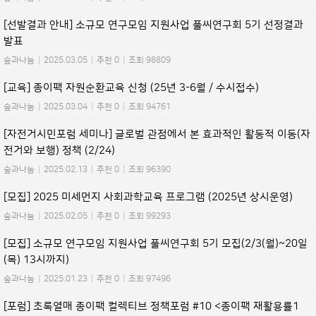
[선발결과 안내] 소규모 연구모임 지원사업 풀씨연구회 5기 선정결과
발표
숲과나눔
|
2025.03.05
|
추천 0
|
조회 98809
[교육] 종이팩 자원순환교육 신청 (25년 3-6월 / 수시접수)
숲과나눔
|
2025.03.04
|
추천 0
|
조회 94761
[자전거시민포럼 세미나] 글로벌 관점에서 본 효과적인 활동적 이동(자
전거와 보행) 정책 (2/24)
숲과나눔
|
2025.02.13
|
추천 0
|
조회 96390
[모집] 2025 미세먼지 사회과학교육 프로그램 (2025년 상시운영)
숲과나눔
|
2025.02.05
|
추천 0
|
조회 99293
[모집] 소규모 연구모임 지원사업 풀씨연구회 5기 모집(2/3(월)~20일
(목) 13시까지)
숲과나눔
|
2025.01.23
|
추천 0
|
조회 97496
[포럼] 초록열매 종이팩 컬렉티브 정책포럼 #10 <종이팩 재활용률1