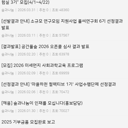
험실 3기” 모집(4/1~4/22)
숲과나눔
|
2026.03.31
|
추천 0
|
조회 48360
[선발결과 안내] 소규모 연구모임 지원사업 풀씨연구회 6기 선정결과
발표
숲과나눔
|
2026.03.11
|
추천 0
|
조회 57567
[결과발표] 공간풀숲 2026 오픈콜 심사 결과 발표
숲과나눔
|
2026.02.20
|
추천 0
|
조회 63978
[모집] 2026 미세먼지 사회과학교육 프로그램
숲과나눔
|
2026.02.09
|
추천 0
|
조회 69959
[선정결과 안내] '마을하천 컬렉티브 1기' 사업수행단체 선정결과
숲과나눔
|
2026.02.06
|
추천 0
|
조회 70472
[채용] 숲과나눔이 인재를 모십니다(홍보담당)
숲과나눔
|
2026.01.30
|
추천 0
|
조회 70027
2025 기부금품 모집완료 보고