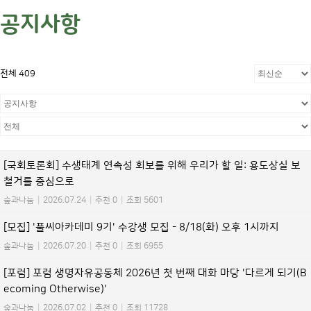
공지사항
전체 409
[국회토론회] 수생태계 연속성 회보를 위해 우리가 할 일: 용도상실 보
철거를 중심으로
숲과나눔
|
2026.07.24
|
추천 0
|
조회 5601
[모집] '풀씨아카데미 9기' 수강생 모집 - 8/18(화) 오후 1시까지
숲과나눔
|
2026.07.20
|
추천 0
|
조회 6955
[포럼] 포럼 생명자유공동체 2026년 첫 번째 대화 마당 '다르게 되기(B
ecoming Otherwise)'
숲과나눔
|
2026.07.02
|
추천 0
|
조회 11728