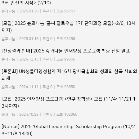
3%, 반전의 시작> (2/10)
숲과나눔
|
2025.01.20
|
추천 0
|
조회 96761
[모집] 2025 숲과나눔 ‘풀씨 펠로우십 1기’ 단기과정 모집(~2/6, 13시
까지)
숲과나눔
|
2025.01.16
|
추천 0
|
조회 98258
[선정결과 안내] 2025 숲과나눔 인재양성 프로그램 최종 선발 발표
숲과나눔
|
2024.12.13
|
추천 0
|
조회 99866
[토론회] UN생물다양성협약 제16차 당사국총회의 성과와 한국 사회의
과제
숲과나눔
|
2024.11.11
|
추천 0
|
조회 98650
[모집] 2025 인재양성 프로그램 <연구 장학생> 모집 (11/4~11/21 1
3시까지)
숲과나눔
|
2024.10.28
|
추천 0
|
조회 102366
[Notice] 2025 'Global Leadership' Scholarship Program (10/2
3~11/8 13:00)