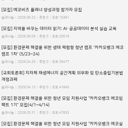
[모집] 에코비즈 플래너 양성과정 참가자 모집
숲과나눔
|
2026.06.22
|
추천 0
|
조회 15381
[모집] 지역을 바꾸는 데이터 읽기: AI·공공데이터 분석 실습 교육
숲과나눔
|
2026.06.09
|
추천 0
|
조회 20018
[모집] 환경문제 해결을 위한 생태 체험형 청년 캠프 '카카오뱅크 에코
캠프 1차' (5/23~24)
숲과나눔
|
2026.04.20
|
추천 0
|
조회 39477
[국회토론회] 지자체 재생에너지 공간계획 의무화 및 탄소중립기본법
개정과제
숲과나눔
|
2026.04.13
|
추천 0
|
조회 41845
[모집] 환경문제 해결을 위한 청년 모임 지원사업 “카카오뱅크 에코임
팩트 1기” 모집(4/1~4/14)
숲과나눔
|
2026.03.31
|
추천 0
|
조회 47833
[모집] 환경문제 해결을 위한 청년 모임 지원사업 “카카오뱅크 에코실