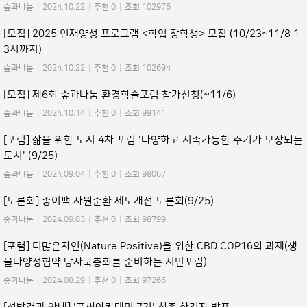
숲과나눔
|
2024.10.22
|
추천 0
|
조회 102976
[모집] 2025 인재양성 프로그램 <학업 장학생> 모집 (10/23~11/8 1
3시까지)
숲과나눔
|
2024.10.22
|
추천 0
|
조회 102694
[모집] 제6회 숲과나눔 환경학술포럼 참가신청(~11/6)
숲과나눔
|
2024.10.14
|
추천 0
|
조회 99141
[포럼] 삶을 위한 도시 4차 포럼 '다양하고 지속가능한 주거가 보장되는
도시' (9/25)
숲과나눔
|
2024.09.04
|
추천 0
|
조회 98067
[토론회] 종이팩 자원순환 제도개선 토론회(9/25)
숲과나눔
|
2024.09.03
|
추천 0
|
조회 98799
[포럼] 더많은자연(Nature Positive)을 위한 CBD COP16의 과제(생
물다양성협약 당사국총회를 준비하는 시민포럼)
숲과나눔
|
2024.08.29
|
추천 0
|
조회 97266