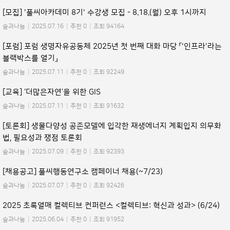
[모집] '풀씨아카데미 8기' 수강생 모집 - 8.18.(월) 오후 1시까지
숲과나눔
|
2025.07.16
|
추천 0
|
조회 94164
[포럼] 포럼 생명자유공동체 2025년 첫 번째 대화 마당 「'인프라'라는
블랙박스를 열기」
숲과나눔
|
2025.07.11
|
추천 0
|
조회 92249
[교육] ‘더많은자연’을 위한 GIS
숲과나눔
|
2025.07.11
|
추천 0
|
조회 91632
[토론회] 생물다양성 공존모델에 입각한 재생에너지 계획입지 의무화
법, 필요성과 쟁점 토론회
숲과나눔
|
2025.07.09
|
추천 0
|
조회 92393
[채용공고] 풀씨행동연구소 캠페이너 채용(~7/23)
숲과나눔
|
2025.07.07
|
추천 0
|
조회 92426
2025 초록열매 컬렉티브 컨퍼런스 <컬렉티브: 혁신과 성과> (6/24)
숲과나눔
|
2025.06.04
|
추천 0
|
조회 91952