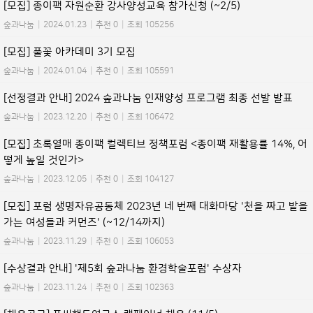
[모집] 종이팩 자원순환 강사양성교육 참가신청 (~2/5)
숲과나눔
|
2024.01.23
|
추천 0
|
조회 105256
[모집] 풀꽃 아카데미 3기 모집
숲과나눔
|
2024.01.04
|
추천 0
|
조회 105591
[선정결과 안내] 2024 숲과나눔 인재양성 프로그램 최종 선발 발표
숲과나눔
|
2023.12.20
|
추천 0
|
조회 106472
[모집] 초록열매 종이팩 컬렉티브 정책포럼 <종이팩 재활용률 14%, 어
떻게 높일 것인가>
숲과나눔
|
2023.12.05
|
추천 0
|
조회 104127
[모집] 포럼 생명자유공동체 2023년 네 번째 대화마당 '천을 짜고 밭을
가는 여성들과 커먼즈' (~12/14까지)
숲과나눔
|
2023.11.29
|
추천 0
|
조회 106053
[수상결과 안내] '제5회 숲과나눔 환경학술포럼' 수상자
숲과나눔
|
2023.11.24
|
추천 0
|
조회 102363