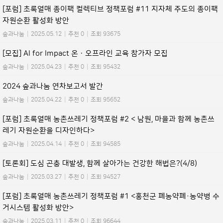
[포럼] 초록열매 종이팩 컬렉티브 정책포럼 #11 지자체 주도의 종이팩
자원순환 활성화 방안
숲과나눔
|
2025.05.12
|
추천 0
|
조회 93675
[모집] AI for Impact 온ㆍ오프라인 교육 참가자 모집
숲과나눔
|
2025.04.23
|
추천 0
|
조회 95432
2024 숲과나눔 연차보고서 발간
숲과나눔
|
2025.04.22
|
추천 0
|
조회 95652
[포럼] 초록열매 농촌쓰레기 정책포럼 #2 < 남원, 마을과 함께 농촌쓰
레기 자원순환을 디자인하다>
숲과나눔
|
2025.04.14
|
추천 0
|
조회 94585
[토론회] 도심 곤충 대발생, 함께 살아가는 건강한 해법은?(4/8)
숲과나눔
|
2025.03.27
|
추천 0
|
조회 94527
[포럼] 초록열매 농촌쓰레기 정책포럼 #1 <홍천군 폐농약폐·농약병 수
거시스템 활성화 방안>
숲과나눔
|
2025.03.11
|
추천 0
|
조회 96644