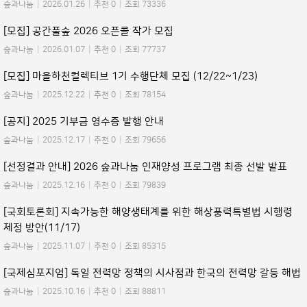
숲과나눔
|
2026.01.26
|
추천 0
|
조회 73336
[모집] 공간풀숲 2026 오픈콜 작가 모집
숲과나눔
|
2026.01.07
|
추천 0
|
조회 77737
[모집] 마을하천컬렉티브 1기 수행단체 모집 (12/22~1/23)
숲과나눔
|
2025.12.22
|
추천 0
|
조회 78154
[공지] 2025 기부금 영수증 발행 안내
숲과나눔
|
2025.12.17
|
추천 0
|
조회 79656
[선정결과 안내] 2026 숲과나눔 인재양성 프로그램 최종 선발 발표
숲과나눔
|
2025.12.16
|
추천 0
|
조회 79839
[국회토론회] 지속가능한 해양생태계를 위한 해상풍력특별법 시행령
제정 방안(11/17)
숲과나눔
|
2025.11.07
|
추천 0
|
조회 85315
[국제심포지엄] 독일 전력망 정책의 시사점과 한국의 전력망 갈등 해법
숲과나눔
|
2025.10.16
|
추천 0
|
조회 88811