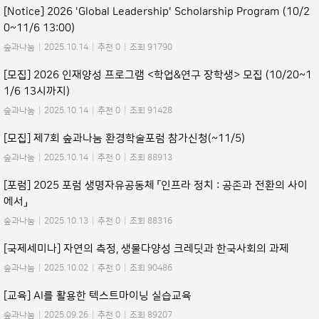
[Notice] 2026 'Global Leadership' Scholarship Program (10/2
0~11/6 13:00)
숲과나눔
|
2025.10.14
|
추천 0
|
조회 91790
[모집] 2026 인재양성 프로그램 <학업&연구 장학생> 모집 (10/20~1
1/6 13시까지)
숲과나눔
|
2025.10.14
|
추천 0
|
조회 91428
[모집] 제7회 숲과나눔 환경학술포럼 참가신청(~11/5)
숲과나눔
|
2025.10.14
|
추천 0
|
조회 88913
[포럼] 2025 포럼 생명자유공동체 「인프라 정치 : 공존과 전환의 사이
에서」
숲과나눔
|
2025.10.13
|
추천 0
|
조회 88316
[국제세미나] 자연의 측정, 생물다양성 크레딧과 한국사회의 과제
숲과나눔
|
2025.10.02
|
추천 0
|
조회 90486
[교육] AI를 활용한 텍스트마이닝 실습교육
숲과나눔
|
2025.09.26
|
추천 0
|
조회 89207