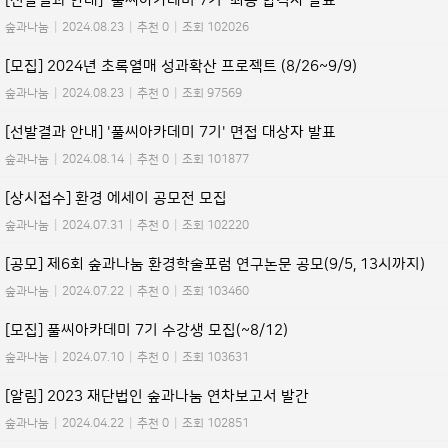
[선발결과 안내] '풀씨아카데미 7기' 최종 합격자 발표
숲과나눔
|
2024.08.23
|
추천 0
|
조회 102026
[모집] 2024년 초록열매 성과확산 프로젝트 (8/26~9/9)
숲과나눔
|
2024.08.23
|
추천 0
|
조회 97569
[선발결과 안내] '풀씨아카데미 7기' 면접 대상자 발표
숲과나눔
|
2024.08.14
|
추천 0
|
조회 101877
[상시접수] 환경 에세이 공모전 모집
숲과나눔
|
2024.07.31
|
추천 0
|
조회 102220
[공모] 제6회 숲과나눔 환경학술포럼 연구논문 공모(9/5, 13시까지)
숲과나눔
|
2024.07.22
|
추천 0
|
조회 103460
[모집] 풀씨아카데미 7기 수강생 모집(~8/12)
숲과나눔
|
2024.07.10
|
추천 0
|
조회 103631
[알림] 2023 재단법인 숲과나눔 연차보고서 발간
숲과나눔
|
2024.04.22
|
추천 0
|
조회 102851