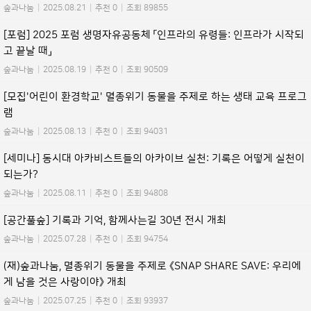
숲과나눔
|
2025.08.21
|
추천 0
|
조회 89855
[포럼] 2025 포럼 생명자유공동체 「인프라의 유령들: 인프라가 시작되
고 끝날 때」
숲과나눔
|
2025.08.19
|
추천 0
|
조회 90509
[모집'어린이 환경학교' 멸종위기 동물을 주제로 하는 생태 교육 프로그
램
숲과나눔
|
2025.08.13
|
추천 0
|
조회 94031
[세미나] 동시대 아카비스트들의 아카이브 실천: 기록은 어떻게 실천이
되는가?
숲과나눔
|
2025.08.11
|
추천 0
|
조회 94808
[공간풀숲] 기록과 기억, 함께사는길 30년 전시 개최
숲과나눔
|
2025.07.28
|
추천 0
|
조회 94754
(재)숲과나눔, 멸종위기 동물을 주제로 《SNAP SHARE SAVE: 우리에
게 남을 것은 사랑이야》 개최
숲과나눔
|
2025.07.25
|
추천 0
|
조회 93937