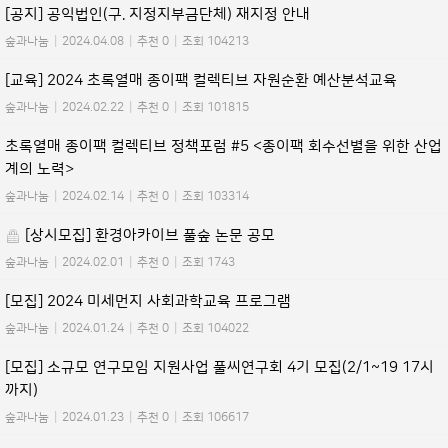
[공지] 공익법인(구. 지정지부금단체) 재지정 안내
숲과나눔
|
2024.04.08
|
추천 0
|
조회 104213
[교육] 2024 초록열매 종이팩 컬렉티브 자원순환 예산분석교육
숲과나눔
|
2024.02.22
|
추천 0
|
조회 101815
초록열매 종이팩 컬렉티브 정책포럼 #5 <종이팩 회수선별을 위한 산업
계의 노력>
숲과나눔
|
2024.02.14
|
추천 0
|
조회 103314
[상시모집] 환경아카이브 풀숲 논문 공모
숲과나눔
|
2024.02.01
|
추천 0
|
조회 1743
[모집] 2024 미세먼지 사회과학교육 프로그램
숲과나눔
|
2024.01.24
|
추천 0
|
조회 104022
[모집] 소규모 연구모임 지원사업 풀씨연구회 4기 모집(2/1~19 17시
까지)
숲과나눔
|
2024.01.23
|
추천 0
|
조회 106617