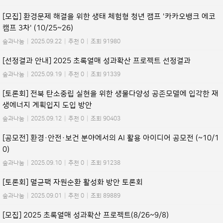
[모집] 환경문제 해결을 위한 생태 체험형 청년 캠프 '카카오뱅크 에코
캠프 3차' (10/25~26)
숲과나눔
|
2025.09.22
|
추천 0
|
조회 91980
[선정결과 안내] 2025 초록열매 성과확산 프로젝트 선정결과
숲과나눔
|
2025.09.19
|
추천 0
|
조회 91339
[토론회] 전북 탄소중립 실현을 위한 생물다양성 공존모델에 입각한 재
생에너지 계획입지 도입 방안
숲과나눔
|
2025.09.12
|
추천 0
|
조회 90403
[공모전] 환경·안전·보건 분야에서의 AI 활용 아이디어 공모전 (~10/1
0)
숲과나눔
|
2025.09.10
|
추천 0
|
조회 91238
[토론회] 멸균팩 자원순환 활성화 방안 토론회
숲과나눔
|
2025.09.01
|
추천 0
|
조회 89889
[모집] 2025 초록열매 성과확산 프로젝트(8/26~9/8)