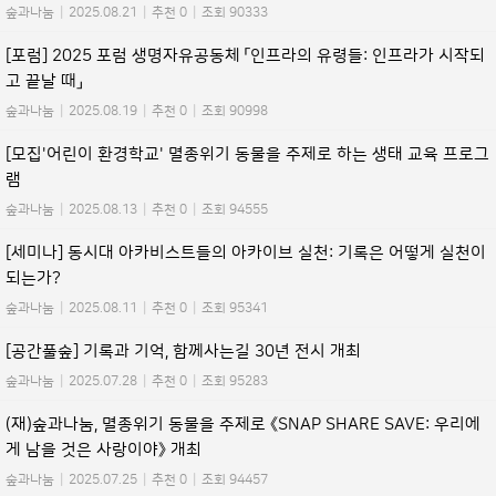
숲과나눔
|
2025.08.21
|
추천 0
|
조회 90333
[포럼] 2025 포럼 생명자유공동체 「인프라의 유령들: 인프라가 시작되
고 끝날 때」
숲과나눔
|
2025.08.19
|
추천 0
|
조회 90998
[모집'어린이 환경학교' 멸종위기 동물을 주제로 하는 생태 교육 프로그
램
숲과나눔
|
2025.08.13
|
추천 0
|
조회 94555
[세미나] 동시대 아카비스트들의 아카이브 실천: 기록은 어떻게 실천이
되는가?
숲과나눔
|
2025.08.11
|
추천 0
|
조회 95341
[공간풀숲] 기록과 기억, 함께사는길 30년 전시 개최
숲과나눔
|
2025.07.28
|
추천 0
|
조회 95283
(재)숲과나눔, 멸종위기 동물을 주제로 《SNAP SHARE SAVE: 우리에
게 남을 것은 사랑이야》 개최
숲과나눔
|
2025.07.25
|
추천 0
|
조회 94457