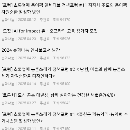
[포럼] 초록열매 종이팩 컬렉티브 정책포럼 #11 지자체 주도의 종이팩
자원순환 활성화 방안
숲과나눔
|
2025.05.12
|
추천 0
|
조회 94170
[모집] AI for Impact 온ㆍ오프라인 교육 참가자 모집
숲과나눔
|
2025.04.23
|
추천 0
|
조회 95926
2024 숲과나눔 연차보고서 발간
숲과나눔
|
2025.04.22
|
추천 0
|
조회 96173
[포럼] 초록열매 농촌쓰레기 정책포럼 #2 < 남원, 마을과 함께 농촌쓰
레기 자원순환을 디자인하다>
숲과나눔
|
2025.04.14
|
추천 0
|
조회 95100
[토론회] 도심 곤충 대발생, 함께 살아가는 건강한 해법은?(4/8)
숲과나눔
|
2025.03.27
|
추천 0
|
조회 95042
[포럼] 초록열매 농촌쓰레기 정책포럼 #1 <홍천군 폐농약폐·농약병 수
거시스템 활성화 방안>
숲과나눔
|
2025.03.11
|
추천 0
|
조회 97150