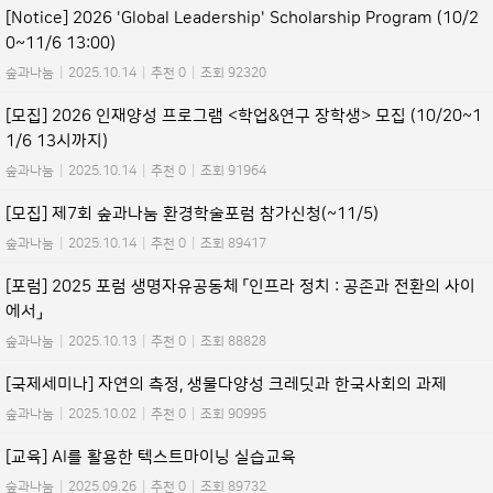
[Notice] 2026 'Global Leadership' Scholarship Program (10/2
0~11/6 13:00)
숲과나눔
|
2025.10.14
|
추천 0
|
조회 92320
[모집] 2026 인재양성 프로그램 <학업&연구 장학생> 모집 (10/20~1
1/6 13시까지)
숲과나눔
|
2025.10.14
|
추천 0
|
조회 91964
[모집] 제7회 숲과나눔 환경학술포럼 참가신청(~11/5)
숲과나눔
|
2025.10.14
|
추천 0
|
조회 89417
[포럼] 2025 포럼 생명자유공동체 「인프라 정치 : 공존과 전환의 사이
에서」
숲과나눔
|
2025.10.13
|
추천 0
|
조회 88828
[국제세미나] 자연의 측정, 생물다양성 크레딧과 한국사회의 과제
숲과나눔
|
2025.10.02
|
추천 0
|
조회 90995
[교육] AI를 활용한 텍스트마이닝 실습교육
숲과나눔
|
2025.09.26
|
추천 0
|
조회 89732