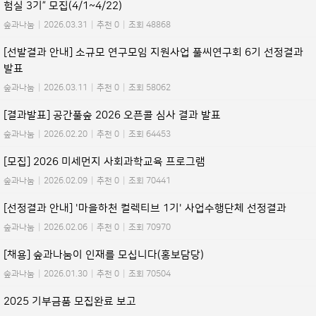
험실 3기” 모집(4/1~4/22)
숲과나눔
|
2026.03.31
|
추천 0
|
조회 48868
[선발결과 안내] 소규모 연구모임 지원사업 풀씨연구회 6기 선정결과
발표
숲과나눔
|
2026.03.11
|
추천 0
|
조회 58062
[결과발표] 공간풀숲 2026 오픈콜 심사 결과 발표
숲과나눔
|
2026.02.20
|
추천 0
|
조회 64453
[모집] 2026 미세먼지 사회과학교육 프로그램
숲과나눔
|
2026.02.09
|
추천 0
|
조회 70441
[선정결과 안내] '마을하천 컬렉티브 1기' 사업수행단체 선정결과
숲과나눔
|
2026.02.06
|
추천 0
|
조회 70970
[채용] 숲과나눔이 인재를 모십니다(홍보담당)
숲과나눔
|
2026.01.30
|
추천 0
|
조회 70504
2025 기부금품 모집완료 보고