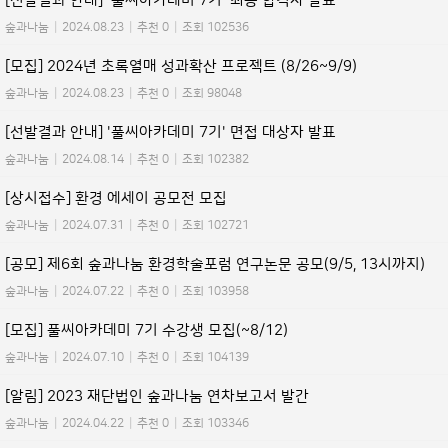
[선발결과 안내] '풀씨아카데미 7기' 최종 합격자 발표
숲과나눔
|
2024.08.23
|
추천 0
|
조회 102536
[모집] 2024년 초록열매 성과확산 프로젝트 (8/26~9/9)
숲과나눔
|
2024.08.23
|
추천 0
|
조회 98048
[선발결과 안내] '풀씨아카데미 7기' 면접 대상자 발표
숲과나눔
|
2024.08.14
|
추천 0
|
조회 102382
[상시접수] 환경 에세이 공모전 모집
숲과나눔
|
2024.07.31
|
추천 0
|
조회 102721
[공모] 제6회 숲과나눔 환경학술포럼 연구논문 공모(9/5, 13시까지)
숲과나눔
|
2024.07.22
|
추천 0
|
조회 103958
[모집] 풀씨아카데미 7기 수강생 모집(~8/12)
숲과나눔
|
2024.07.10
|
추천 0
|
조회 104139
[알림] 2023 재단법인 숲과나눔 연차보고서 발간
숲과나눔
|
2024.04.22
|
추천 0
|
조회 103346