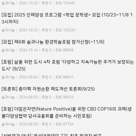
숲과나눔
|
2024.10.22
|
추천 0
|
조회 103481
[모집] 2025 인재양성 프로그램 <학업 장학생> 모집 (10/23~11/8 1
3시까지)
숲과나눔
|
2024.10.22
|
추천 0
|
조회 103224
[모집] 제6회 숲과나눔 환경학술포럼 참가신청(~11/6)
숲과나눔
|
2024.10.14
|
추천 0
|
조회 99638
[포럼] 삶을 위한 도시 4차 포럼 '다양하고 지속가능한 주거가 보장되는
도시' (9/25)
숲과나눔
|
2024.09.04
|
추천 0
|
조회 98541
[토론회] 종이팩 자원순환 제도개선 토론회(9/25)
숲과나눔
|
2024.09.03
|
추천 0
|
조회 99310
[포럼] 더많은자연(Nature Positive)을 위한 CBD COP16의 과제(생
물다양성협약 당사국총회를 준비하는 시민포럼)
숲과나눔
|
2024.08.29
|
추천 0
|
조회 97734