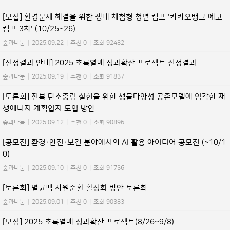
[모집] 환경문제 해결을 위한 생태 체험형 청년 캠프 '카카오뱅크 에코
캠프 3차' (10/25~26)
숲과나눔
|
2025.09.22
|
추천 0
|
조회 92482
[선정결과 안내] 2025 초록열매 성과확산 프로젝트 선정결과
숲과나눔
|
2025.09.19
|
추천 0
|
조회 91837
[토론회] 전북 탄소중립 실현을 위한 생물다양성 공존모델에 입각한 재
생에너지 계획입지 도입 방안
숲과나눔
|
2025.09.12
|
추천 0
|
조회 90896
[공모전] 환경·안전·보건 분야에서의 AI 활용 아이디어 공모전 (~10/1
0)
숲과나눔
|
2025.09.10
|
추천 0
|
조회 91736
[토론회] 멸균팩 자원순환 활성화 방안 토론회
숲과나눔
|
2025.09.01
|
추천 0
|
조회 90383
[모집] 2025 초록열매 성과확산 프로젝트(8/26~9/8)