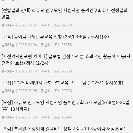
[선발결과 안내] 소규모 연구모임 지원사업 풀씨연구회 5기 선정결과
발표
숲과나눔
|
2025.03.05
|
추천 0
|
조회 99333
[교육] 종이팩 자원순환교육 신청 (25년 3-6월 / 수시접수)
숲과나눔
|
2025.03.04
|
추천 0
|
조회 95253
[자전거시민포럼 세미나] 글로벌 관점에서 본 효과적인 활동적 이동(자
전거와 보행) 정책 (2/24)
숲과나눔
|
2025.02.13
|
추천 0
|
조회 96888
[모집] 2025 미세먼지 사회과학교육 프로그램 (2025년 상시운영)
숲과나눔
|
2025.02.05
|
추천 0
|
조회 99790
[모집] 소규모 연구모임 지원사업 풀씨연구회 5기 모집(2/3(월)~20일
(목) 13시까지)
숲과나눔
|
2025.01.23
|
추천 0
|
조회 97994
[포럼] 초록열매 종이팩 컬렉티브 정책포럼 #10 <종이팩 재활용률1