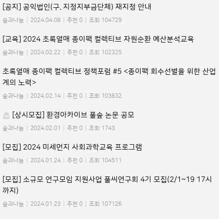
[공지] 공익법인(구. 지정지부금단체) 재지정 안내
숲과나눔
|
2024.04.08
|
추천 0
|
조회 104729
[교육] 2024 초록열매 종이팩 컬렉티브 자원순환 예산분석교육
숲과나눔
|
2024.02.22
|
추천 0
|
조회 102325
초록열매 종이팩 컬렉티브 정책포럼 #5 <종이팩 회수선별을 위한 산업
계의 노력>
숲과나눔
|
2024.02.14
|
추천 0
|
조회 103832
[상시모집] 환경아카이브 풀숲 논문 공모
숲과나눔
|
2024.02.01
|
추천 0
|
조회 1743
[모집] 2024 미세먼지 사회과학교육 프로그램
숲과나눔
|
2024.01.24
|
추천 0
|
조회 104511
[모집] 소규모 연구모임 지원사업 풀씨연구회 4기 모집(2/1~19 17시
까지)
숲과나눔
|
2024.01.23
|
추천 0
|
조회 107126