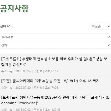
공지사항
전체 410
[국회토론회] 수생태계 연속성 회보를 위해 우리가 할 일: 용도상실 보
철거를 중심으로
숲과나눔
|
2026.07.24
|
추천 0
|
조회 6112
[모집] '풀씨아카데미 9기' 수강생 모집 - 8/18(화) 오후 1시까지
숲과나눔
|
2026.07.20
|
추천 0
|
조회 7493
[포럼] 포럼 생명자유공동체 2026년 첫 번째 대화 마당 '다르게 되기(B
ecoming Otherwise)'
숲과나눔
|
2026.07.02
|
추천 0
|
조회 12246