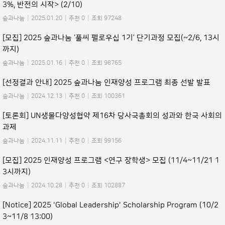
3%, 반전의 시작> (2/10)
숲과나눔
|
2025.01.20
|
추천 0
|
조회 97248
[모집] 2025 숲과나눔 ‘풀씨 펠로우십 1기’ 단기과정 모집(~2/6, 13시
까지)
숲과나눔
|
2025.01.16
|
추천 0
|
조회 98765
[선정결과 안내] 2025 숲과나눔 인재양성 프로그램 최종 선발 발표
숲과나눔
|
2024.12.13
|
추천 0
|
조회 100361
[토론회] UN생물다양성협약 제16차 당사국총회의 성과와 한국 사회의
과제
숲과나눔
|
2024.11.11
|
추천 0
|
조회 99156
[모집] 2025 인재양성 프로그램 <연구 장학생> 모집 (11/4~11/21 1
3시까지)
숲과나눔
|
2024.10.28
|
추천 0
|
조회 102887
[Notice] 2025 'Global Leadership' Scholarship Program (10/2
3~11/8 13:00)