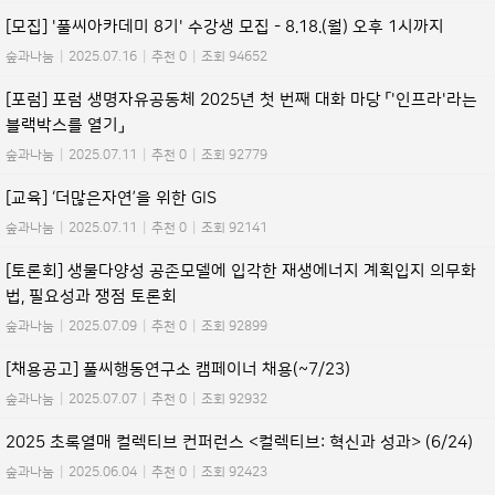
[모집] '풀씨아카데미 8기' 수강생 모집 - 8.18.(월) 오후 1시까지
숲과나눔
|
2025.07.16
|
추천 0
|
조회 94652
[포럼] 포럼 생명자유공동체 2025년 첫 번째 대화 마당 「'인프라'라는
블랙박스를 열기」
숲과나눔
|
2025.07.11
|
추천 0
|
조회 92779
[교육] ‘더많은자연’을 위한 GIS
숲과나눔
|
2025.07.11
|
추천 0
|
조회 92141
[토론회] 생물다양성 공존모델에 입각한 재생에너지 계획입지 의무화
법, 필요성과 쟁점 토론회
숲과나눔
|
2025.07.09
|
추천 0
|
조회 92899
[채용공고] 풀씨행동연구소 캠페이너 채용(~7/23)
숲과나눔
|
2025.07.07
|
추천 0
|
조회 92932
2025 초록열매 컬렉티브 컨퍼런스 <컬렉티브: 혁신과 성과> (6/24)
숲과나눔
|
2025.06.04
|
추천 0
|
조회 92423