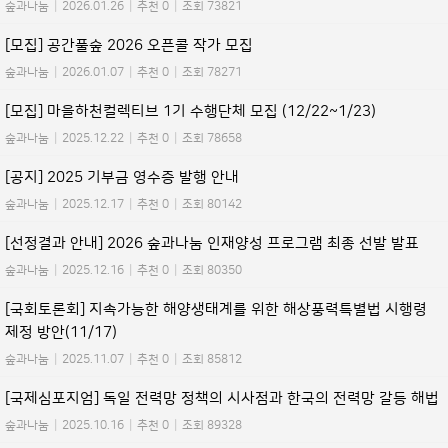
숲과나눔
|
2026.01.26
|
추천 0
|
조회 73821
[모집] 공간풀숲 2026 오픈콜 작가 모집
숲과나눔
|
2026.01.07
|
추천 0
|
조회 78271
[모집] 마을하천컬렉티브 1기 수행단체 모집 (12/22~1/23)
숲과나눔
|
2025.12.22
|
추천 0
|
조회 78658
[공지] 2025 기부금 영수증 발행 안내
숲과나눔
|
2025.12.17
|
추천 0
|
조회 80142
[선정결과 안내] 2026 숲과나눔 인재양성 프로그램 최종 선발 발표
숲과나눔
|
2025.12.16
|
추천 0
|
조회 80350
[국회토론회] 지속가능한 해양생태계를 위한 해상풍력특별법 시행령
제정 방안(11/17)
숲과나눔
|
2025.11.07
|
추천 0
|
조회 85812
[국제심포지엄] 독일 전력망 정책의 시사점과 한국의 전력망 갈등 해법
숲과나눔
|
2025.10.16
|
추천 0
|
조회 89328