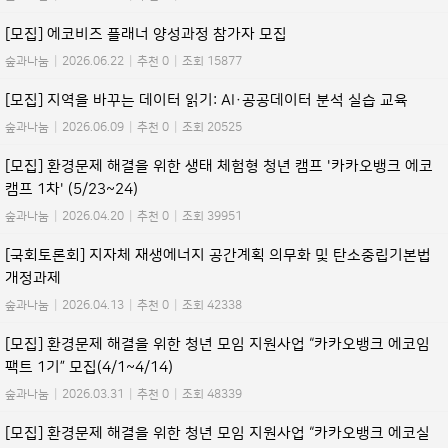
[모집] 에코비즈 플래너 양성과정 참가자 모집
숲과나눔
|
2026.06.22
|
추천 0
|
조회 15877
[모집] 지역을 바꾸는 데이터 읽기: AI·공공데이터 분석 실습 교육
숲과나눔
|
2026.06.09
|
추천 0
|
조회 20525
[모집] 환경문제 해결을 위한 생태 체험형 청년 캠프 '카카오뱅크 에코
캠프 1차' (5/23~24)
숲과나눔
|
2026.04.20
|
추천 0
|
조회 39951
[국회토론회] 지자체 재생에너지 공간계획 의무화 및 탄소중립기본법
개정과제
숲과나눔
|
2026.04.13
|
추천 0
|
조회 42338
[모집] 환경문제 해결을 위한 청년 모임 지원사업 “카카오뱅크 에코임
팩트 1기” 모집(4/1~4/14)
숲과나눔
|
2026.03.31
|
추천 0
|
조회 48339
[모집] 환경문제 해결을 위한 청년 모임 지원사업 “카카오뱅크 에코실