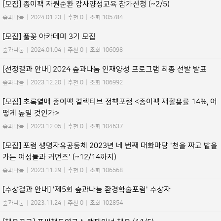
[모집] 종이팩 자원순환 강사양성교육 참가신청 (~2/5)
숲과나눔
|
2024.01.23
|
추천 0
|
조회 105784
[모집] 풀꽃 아카데미 3기 모집
숲과나눔
|
2024.01.04
|
추천 0
|
조회 106098
[선정결과 안내] 2024 숲과나눔 인재양성 프로그램 최종 선발 발표
숲과나눔
|
2023.12.20
|
추천 0
|
조회 106992
[모집] 초록열매 종이팩 컬렉티브 정책포럼 <종이팩 재활용률 14%, 어
떻게 높일 것인가>
숲과나눔
|
2023.12.05
|
추천 0
|
조회 104637
[모집] 포럼 생명자유공동체 2023년 네 번째 대화마당 '천을 짜고 밭을
가는 여성들과 커먼즈' (~12/14까지)
숲과나눔
|
2023.11.29
|
추천 0
|
조회 106568
[수상결과 안내] '제5회 숲과나눔 환경학술포럼' 수상자
숲과나눔
|
2023.11.24
|
추천 0
|
조회 102854