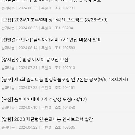
[선발결과 안내] '풀씨아카데미 7기' 최종 합격자 발표
숲과나눔
|
2024.08.23
|
추천 0
|
조회 102731
[모집] 2024년 초록열매 성과확산 프로젝트 (8/26~9/9)
숲과나눔
|
2024.08.23
|
추천 0
|
조회 98234
[선발결과 안내] '풀씨아카데미 7기' 면접 대상자 발표
숲과나눔
|
2024.08.14
|
추천 0
|
조회 102583
[상시접수] 환경 에세이 공모전 모집
숲과나눔
|
2024.07.31
|
추천 0
|
조회 102913
[공모] 제6회 숲과나눔 환경학술포럼 연구논문 공모(9/5, 13시까지)
숲과나눔
|
2024.07.22
|
추천 0
|
조회 104151
[모집] 풀씨아카데미 7기 수강생 모집(~8/12)
숲과나눔
|
2024.07.10
|
추천 0
|
조회 104340
[알림] 2023 재단법인 숲과나눔 연차보고서 발간
숲과나눔
|
2024.04.22
|
추천 0
|
조회 103535