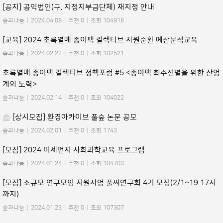
[공지] 공익법인(구. 지정지부금단체) 재지정 안내
숲과나눔
|
2024.04.08
|
추천 0
|
조회 104918
[교육] 2024 초록열매 종이팩 컬렉티브 자원순환 예산분석교육
숲과나눔
|
2024.02.22
|
추천 0
|
조회 102521
초록열매 종이팩 컬렉티브 정책포럼 #5 <종이팩 회수선별을 위한 산업
계의 노력>
숲과나눔
|
2024.02.14
|
추천 0
|
조회 104022
[상시모집] 환경아카이브 풀숲 논문 공모
숲과나눔
|
2024.02.01
|
추천 0
|
조회 1743
[모집] 2024 미세먼지 사회과학교육 프로그램
숲과나눔
|
2024.01.24
|
추천 0
|
조회 104703
[모집] 소규모 연구모임 지원사업 풀씨연구회 4기 모집(2/1~19 17시
까지)
숲과나눔
|
2024.01.23
|
추천 0
|
조회 107307