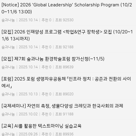
[Notice] 2026 'Global Leadership' Scholarship Program (10/2
0~11/6 13:00)
숲과나눔
|
2025.10.14
|
추천 0
|
조회 92530
[모집] 2026 인재양성 프로그램 <학업&연구 장학생> 모집 (10/20~1
1/6 13시까지)
숲과나눔
|
2025.10.14
|
추천 0
|
조회 92188
[모집] 제7회 숲과나눔 환경학술포럼 참가신청(~11/5)
숲과나눔
|
2025.10.14
|
추천 0
|
조회 89639
[포럼] 2025 포럼 생명자유공동체 「인프라 정치 : 공존과 전환의 사이
에서」
숲과나눔
|
2025.10.13
|
추천 0
|
조회 89020
[국제세미나] 자연의 측정, 생물다양성 크레딧과 한국사회의 과제
숲과나눔
|
2025.10.02
|
추천 0
|
조회 91188
[교육] AI를 활용한 텍스트마이닝 실습교육
숲과나눔
|
2025.09.26
|
추천 0
|
조회 89936