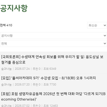
공지사항
전체 410
[국회토론회] 수생태계 연속성 회보를 위해 우리가 할 일: 용도상실 보
철거를 중심으로
숲과나눔
|
2026.07.24
|
추천 0
|
조회 6349
[모집] '풀씨아카데미 9기' 수강생 모집 - 8/18(화) 오후 1시까지
숲과나눔
|
2026.07.20
|
추천 0
|
조회 7730
[포럼] 포럼 생명자유공동체 2026년 첫 번째 대화 마당 '다르게 되기(B
ecoming Otherwise)'
숲과나눔
|
2026.07.02
|
추천 0
|
조회 12463