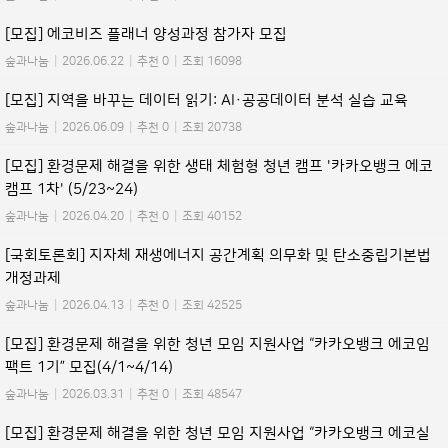
[모집] 에코비즈 플래너 양성과정 참가자 모집
숲과나눔
|
2026.06.22
|
추천 0
|
조회 16098
[모집] 지역을 바꾸는 데이터 읽기: AI·공공데이터 분석 실습 교육
숲과나눔
|
2026.06.09
|
추천 0
|
조회 20738
[모집] 환경문제 해결을 위한 생태 체험형 청년 캠프 '카카오뱅크 에코
캠프 1차' (5/23~24)
숲과나눔
|
2026.04.20
|
추천 0
|
조회 40152
[국회토론회] 지자체 재생에너지 공간계획 의무화 및 탄소중립기본법
개정과제
숲과나눔
|
2026.04.13
|
추천 0
|
조회 42525
[모집] 환경문제 해결을 위한 청년 모임 지원사업 “카카오뱅크 에코임
팩트 1기” 모집(4/1~4/14)
숲과나눔
|
2026.03.31
|
추천 0
|
조회 48547
[모집] 환경문제 해결을 위한 청년 모임 지원사업 “카카오뱅크 에코실