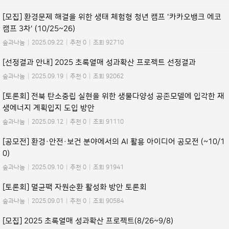
[모집] 환경문제 해결을 위한 생태 체험형 청년 캠프 '카카오뱅크 에코
캠프 3차' (10/25~26)
숲과나눔
|
2025.09.22
|
추천 0
|
조회 92710
[선정결과 안내] 2025 초록열매 성과확산 프로젝트 선정결과
숲과나눔
|
2025.09.19
|
추천 0
|
조회 92062
[토론회] 전북 탄소중립 실현을 위한 생물다양성 공존모델에 입각한 재
생에너지 계획입지 도입 방안
숲과나눔
|
2025.09.12
|
추천 0
|
조회 91110
[공모전] 환경·안전·보건 분야에서의 AI 활용 아이디어 공모전 (~10/1
0)
숲과나눔
|
2025.09.10
|
추천 0
|
조회 91941
[토론회] 멸균팩 자원순환 활성화 방안 토론회
숲과나눔
|
2025.09.01
|
추천 0
|
조회 90584
[모집] 2025 초록열매 성과확산 프로젝트(8/26~9/8)