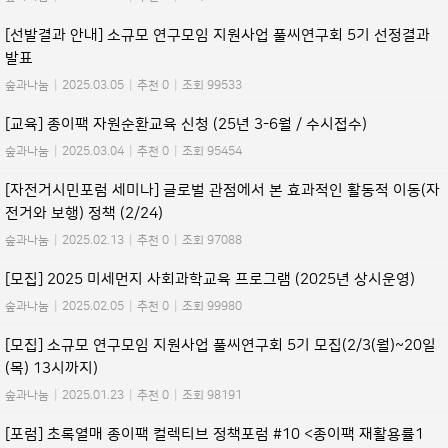
[선발결과 안내] 소규모 연구모임 지원사업 풀씨연구회 5기 선정결과
발표
숲과나눔
|
2025.03.05
|
추천 0
|
조회 99533
[교육] 종이팩 자원순환교육 신청 (25년 3-6월 / 수시접수)
숲과나눔
|
2025.03.04
|
추천 0
|
조회 95454
[자전거시민포럼 세미나] 글로벌 관점에서 본 효과적인 활동적 이동(자
전거와 보행) 정책 (2/24)
숲과나눔
|
2025.02.13
|
추천 0
|
조회 97088
[모집] 2025 미세먼지 사회과학교육 프로그램 (2025년 상시운영)
숲과나눔
|
2025.02.05
|
추천 0
|
조회 99980
[모집] 소규모 연구모임 지원사업 풀씨연구회 5기 모집(2/3(월)~20일
(목) 13시까지)
숲과나눔
|
2025.01.23
|
추천 0
|
조회 98191
[포럼] 초록열매 종이팩 컬렉티브 정책포럼 #10 <종이팩 재활용률1