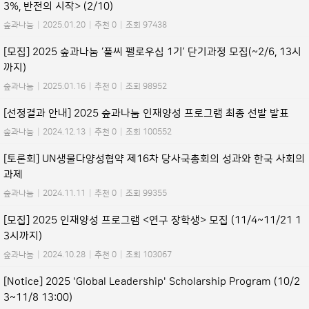
3%, 반전의 시작> (2/10)
숲과나눔
|
2025.01.20
|
추천 0
|
조회 97438
[모집] 2025 숲과나눔 ‘풀씨 펠로우십 1기’ 단기과정 모집(~2/6, 13시
까지)
숲과나눔
|
2025.01.16
|
추천 0
|
조회 98952
[선정결과 안내] 2025 숲과나눔 인재양성 프로그램 최종 선발 발표
숲과나눔
|
2024.12.13
|
추천 0
|
조회 100552
[토론회] UN생물다양성협약 제16차 당사국총회의 성과와 한국 사회의
과제
숲과나눔
|
2024.11.11
|
추천 0
|
조회 99355
[모집] 2025 인재양성 프로그램 <연구 장학생> 모집 (11/4~11/21 1
3시까지)
숲과나눔
|
2024.10.28
|
추천 0
|
조회 103067
[Notice] 2025 'Global Leadership' Scholarship Program (10/2
3~11/8 13:00)