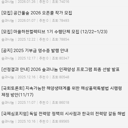
숲과나눔
|
2026.01.26
|
추천 0
|
조회 74016
[모집] 공간풀숲 2026 오픈콜 작가 모집
숲과나눔
|
2026.01.07
|
추천 0
|
조회 78493
[모집] 마을하천컬렉티브 1기 수행단체 모집 (12/22~1/23)
숲과나눔
|
2025.12.22
|
추천 0
|
조회 78854
[공지] 2025 기부금 영수증 발행 안내
숲과나눔
|
2025.12.17
|
추천 0
|
조회 80347
[선정결과 안내] 2026 숲과나눔 인재양성 프로그램 최종 선발 발표
숲과나눔
|
2025.12.16
|
추천 0
|
조회 80548
[국회토론회] 지속가능한 해양생태계를 위한 해상풍력특별법 시행령
제정 방안(11/17)
숲과나눔
|
2025.11.07
|
추천 0
|
조회 86018
[국제심포지엄] 독일 전력망 정책의 시사점과 한국의 전력망 갈등 해법
숲과나눔
|
2025.10.16
|
추천 0
|
조회 89565