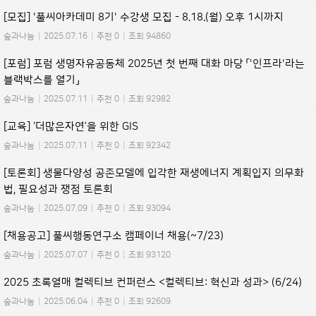
[모집] '풀씨아카데미 8기' 수강생 모집 - 8.18.(월) 오후 1시까지
숲과나눔
|
2025.07.16
|
추천 0
|
조회 94860
[포럼] 포럼 생명자유공동체 2025년 첫 번째 대화 마당 「'인프라'라는
블랙박스를 열기」
숲과나눔
|
2025.07.11
|
추천 0
|
조회 92982
[교육] ‘더많은자연’을 위한 GIS
숲과나눔
|
2025.07.11
|
추천 0
|
조회 92342
[토론회] 생물다양성 공존모델에 입각한 재생에너지 계획입지 의무화
법, 필요성과 쟁점 토론회
숲과나눔
|
2025.07.09
|
추천 0
|
조회 93094
[채용공고] 풀씨행동연구소 캠페이너 채용(~7/23)
숲과나눔
|
2025.07.07
|
추천 0
|
조회 93120
2025 초록열매 컬렉티브 컨퍼런스 <컬렉티브: 혁신과 성과> (6/24)
숲과나눔
|
2025.06.04
|
추천 0
|
조회 92609