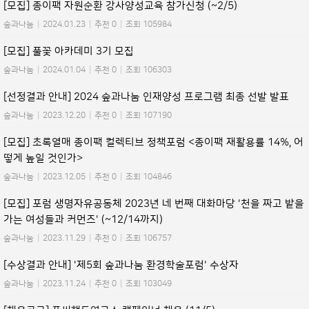
[모집] 종이팩 자원순환 강사양성교육 참가신청 (~2/5)
숲과나눔
|
2024.01.23
|
추천 0
|
조회 105984
[모집] 풀꽃 아카데미 3기 모집
숲과나눔
|
2024.01.04
|
추천 0
|
조회 106303
[선정결과 안내] 2024 숲과나눔 인재양성 프로그램 최종 선발 발표
숲과나눔
|
2023.12.20
|
추천 0
|
조회 107190
[모집] 초록열매 종이팩 컬렉티브 정책포럼 <종이팩 재활용률 14%, 어
떻게 높일 것인가>
숲과나눔
|
2023.12.05
|
추천 0
|
조회 104846
[모집] 포럼 생명자유공동체 2023년 네 번째 대화마당 '천을 짜고 밭을
가는 여성들과 커먼즈' (~12/14까지)
숲과나눔
|
2023.11.29
|
추천 0
|
조회 106757
[수상결과 안내] '제5회 숲과나눔 환경학술포럼' 수상자
숲과나눔
|
2023.11.24
|
추천 0
|
조회 103049