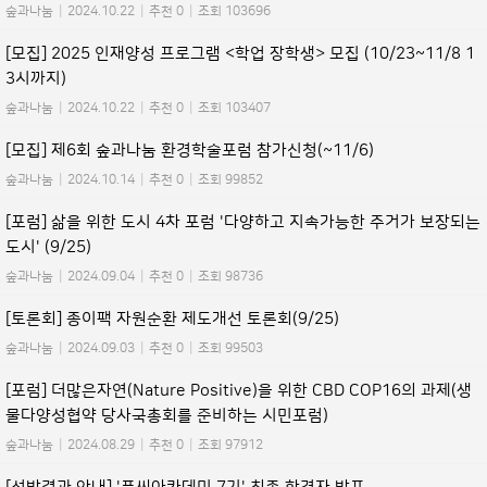
숲과나눔
|
2024.10.22
|
추천 0
|
조회 103696
[모집] 2025 인재양성 프로그램 <학업 장학생> 모집 (10/23~11/8 1
3시까지)
숲과나눔
|
2024.10.22
|
추천 0
|
조회 103407
[모집] 제6회 숲과나눔 환경학술포럼 참가신청(~11/6)
숲과나눔
|
2024.10.14
|
추천 0
|
조회 99852
[포럼] 삶을 위한 도시 4차 포럼 '다양하고 지속가능한 주거가 보장되는
도시' (9/25)
숲과나눔
|
2024.09.04
|
추천 0
|
조회 98736
[토론회] 종이팩 자원순환 제도개선 토론회(9/25)
숲과나눔
|
2024.09.03
|
추천 0
|
조회 99503
[포럼] 더많은자연(Nature Positive)을 위한 CBD COP16의 과제(생
물다양성협약 당사국총회를 준비하는 시민포럼)
숲과나눔
|
2024.08.29
|
추천 0
|
조회 97912