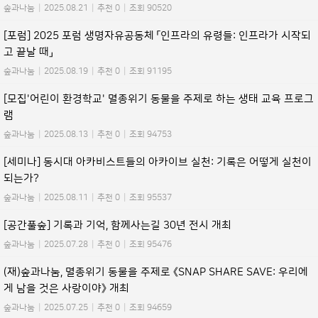
숲과나눔
|
2025.08.21
|
추천 0
|
조회 90520
[포럼] 2025 포럼 생명자유공동체 「인프라의 유령들: 인프라가 시작되
고 끝날 때」
숲과나눔
|
2025.08.19
|
추천 0
|
조회 91195
[모집'어린이 환경학교' 멸종위기 동물을 주제로 하는 생태 교육 프로그
램
숲과나눔
|
2025.08.13
|
추천 0
|
조회 94753
[세미나] 동시대 아카비스트들의 아카이브 실천: 기록은 어떻게 실천이
되는가?
숲과나눔
|
2025.08.11
|
추천 0
|
조회 95537
[공간풀숲] 기록과 기억, 함께사는길 30년 전시 개최
숲과나눔
|
2025.07.28
|
추천 0
|
조회 95476
(재)숲과나눔, 멸종위기 동물을 주제로 《SNAP SHARE SAVE: 우리에
게 남을 것은 사랑이야》 개최
숲과나눔
|
2025.07.25
|
추천 0
|
조회 94659