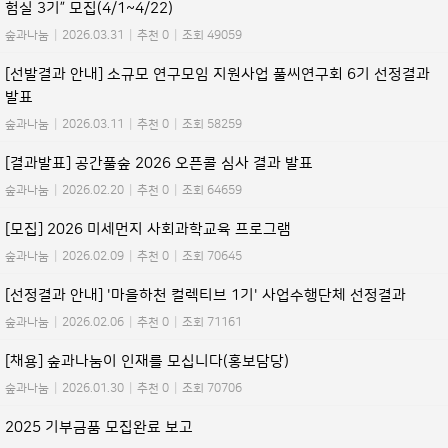
험실 3기” 모집(4/1~4/22)
숲과나눔
|
2026.03.31
|
추천 0
|
조회 49059
[선발결과 안내] 소규모 연구모임 지원사업 풀씨연구회 6기 선정결과
발표
숲과나눔
|
2026.03.11
|
추천 0
|
조회 58259
[결과발표] 공간풀숲 2026 오픈콜 심사 결과 발표
숲과나눔
|
2026.02.20
|
추천 0
|
조회 64659
[모집] 2026 미세먼지 사회과학교육 프로그램
숲과나눔
|
2026.02.09
|
추천 0
|
조회 70645
[선정결과 안내] '마을하천 컬렉티브 1기' 사업수행단체 선정결과
숲과나눔
|
2026.02.06
|
추천 0
|
조회 71161
[채용] 숲과나눔이 인재를 모십니다(홍보담당)
숲과나눔
|
2026.01.30
|
추천 0
|
조회 70706
2025 기부금품 모집완료 보고