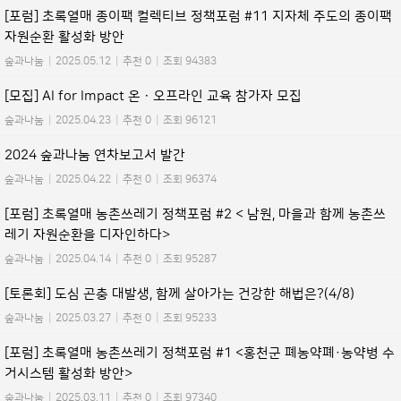
[포럼] 초록열매 종이팩 컬렉티브 정책포럼 #11 지자체 주도의 종이팩
자원순환 활성화 방안
숲과나눔
|
2025.05.12
|
추천 0
|
조회 94383
[모집] AI for Impact 온ㆍ오프라인 교육 참가자 모집
숲과나눔
|
2025.04.23
|
추천 0
|
조회 96121
2024 숲과나눔 연차보고서 발간
숲과나눔
|
2025.04.22
|
추천 0
|
조회 96374
[포럼] 초록열매 농촌쓰레기 정책포럼 #2 < 남원, 마을과 함께 농촌쓰
레기 자원순환을 디자인하다>
숲과나눔
|
2025.04.14
|
추천 0
|
조회 95287
[토론회] 도심 곤충 대발생, 함께 살아가는 건강한 해법은?(4/8)
숲과나눔
|
2025.03.27
|
추천 0
|
조회 95233
[포럼] 초록열매 농촌쓰레기 정책포럼 #1 <홍천군 폐농약폐·농약병 수
거시스템 활성화 방안>
숲과나눔
|
2025.03.11
|
추천 0
|
조회 97340