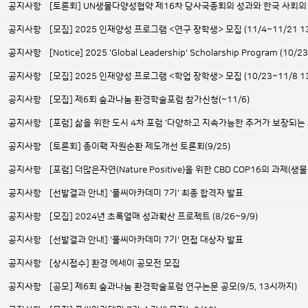
공지사항
[토론회] UN생물다양성협약 제16차 당사국총회의 성과와 한국 사회의
공지사항
[모집] 2025 인재양성 프로그램 <연구 장학생> 모집 (11/4~11/21 
공지사항
[Notice] 2025 'Global Leadership' Scholarship Program (10/2
공지사항
[모집] 2025 인재양성 프로그램 <학업 장학생> 모집 (10/23~11/8 
공지사항
[모집] 제6회 숲과나눔 환경학술포럼 참가신청(~11/6)
공지사항
[포럼] 삶을 위한 도시 4차 포럼 '다양하고 지속가능한 주거가 보장되는 도시
공지사항
[토론회] 종이팩 자원순환 제도개선 토론회(9/25)
공지사항
[포럼] 더많은자연(Nature Positive)을 위한 CBD COP16의 
공지사항
[선발결과 안내] '풀씨아카데미 7기' 최종 합격자 발표
공지사항
[모집] 2024년 초록열매 성과확산 프로젝트 (8/26~9/9)
공지사항
[선발결과 안내] '풀씨아카데미 7기' 면접 대상자 발표
공지사항
[상시접수] 환경 에세이 공모전 모집
공지사항
[공모] 제6회 숲과나눔 환경학술포럼 연구논문 공모(9/5, 13시까지)