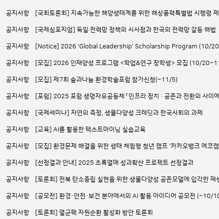
공지사항
[국회토론회] 지속가능한 해양생태계를 위한 해상풍력특별법 시행령 제정 
공지사항
[국제심포지엄] 독일 전력망 정책의 시사점과 한국의 전력망 갈등 해법
공지사항
[Notice] 2026 'Global Leadership' Scholarship Program (10/2
공지사항
[모집] 2026 인재양성 프로그램 <학업&연구 장학생> 모집 (10/20~1
공지사항
[모집] 제7회 숲과나눔 환경학술포럼 참가신청(~11/5)
공지사항
[포럼] 2025 포럼 생명자유공동체 「인프라 정치 : 공존과 전환의 사이
공지사항
[국제세미나] 자연의 측정, 생물다양성 크레딧과 한국사회의 과제
공지사항
[교육] AI를 활용한 텍스트마이닝 실습교육
공지사항
[모집] 환경문제 해결을 위한 생태 체험형 청년 캠프 '카카오뱅크 에코캠프 3
공지사항
[선정결과 안내] 2025 초록열매 성과확산 프로젝트 선정결과
공지사항
[토론회] 전북 탄소중립 실현을 위한 생물다양성 공존모델에 입각한 재
공지사항
[공모전] 환경·안전·보건 분야에서의 AI 활용 아이디어 공모전 (~10/10
공지사항
[토론회] 멸균팩 자원순환 활성화 방안 토론회