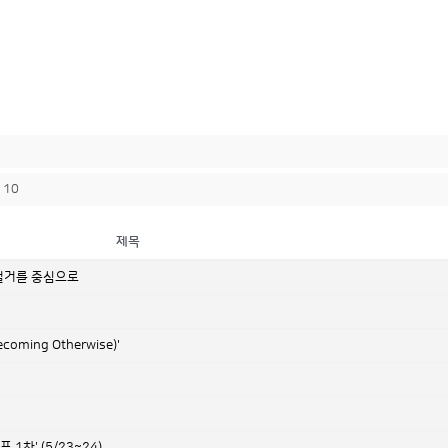
10
제목
 철거를 중심으로
ing Otherwise)'
차' (5/23~24)