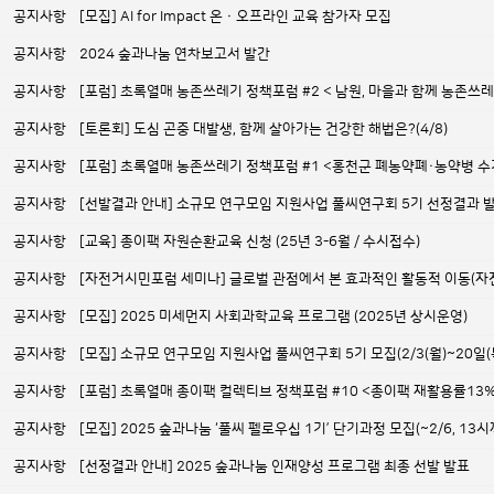
공지사항
[모집] AI for Impact 온ㆍ오프라인 교육 참가자 모집
공지사항
2024 숲과나눔 연차보고서 발간
공지사항
[포럼] 초록열매 농촌쓰레기 정책포럼 #2 < 남원, 마을과 함께 농촌
공지사항
[토론회] 도심 곤충 대발생, 함께 살아가는 건강한 해법은?(4/8)
공지사항
[포럼] 초록열매 농촌쓰레기 정책포럼 #1 <홍천군 폐농약폐·농약병 
공지사항
[선발결과 안내] 소규모 연구모임 지원사업 풀씨연구회 5기 선정결과 
공지사항
[교육] 종이팩 자원순환교육 신청 (25년 3-6월 / 수시접수)
공지사항
[자전거시민포럼 세미나] 글로벌 관점에서 본 효과적인 활동적 이동(자전거
공지사항
[모집] 2025 미세먼지 사회과학교육 프로그램 (2025년 상시운영)
공지사항
[모집] 소규모 연구모임 지원사업 풀씨연구회 5기 모집(2/3(월)~20일(
공지사항
[포럼] 초록열매 종이팩 컬렉티브 정책포럼 #10 <종이팩 재활용률13%, 
공지사항
[모집] 2025 숲과나눔 ‘풀씨 펠로우십 1기’ 단기과정 모집(~2/6, 13시
공지사항
[선정결과 안내] 2025 숲과나눔 인재양성 프로그램 최종 선발 발표