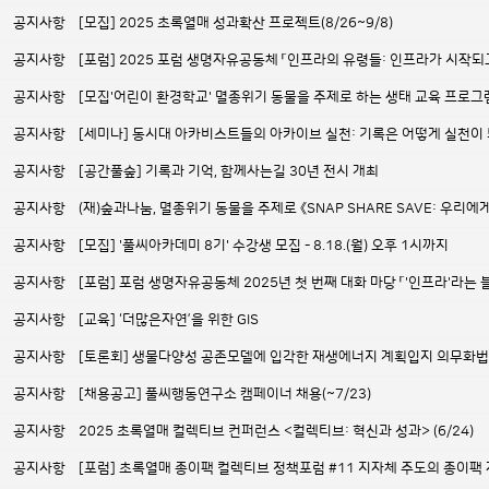
공지사항
[모집] 2025 초록열매 성과확산 프로젝트(8/26~9/8)
공지사항
[포럼] 2025 포럼 생명자유공동체 「인프라의 유령들: 인프라가 시작되고
공지사항
[모집'어린이 환경학교' 멸종위기 동물을 주제로 하는 생태 교육 프로그
공지사항
[세미나] 동시대 아카비스트들의 아카이브 실천: 기록은 어떻게 실천이
공지사항
[공간풀숲] 기록과 기억, 함께사는길 30년 전시 개최
공지사항
(재)숲과나눔, 멸종위기 동물을 주제로 《SNAP SHARE SAVE: 우리
공지사항
[모집] '풀씨아카데미 8기' 수강생 모집 - 8.18.(월) 오후 1시까지
공지사항
[포럼] 포럼 생명자유공동체 2025년 첫 번째 대화 마당 「'인프라'라는
공지사항
[교육] ‘더많은자연’을 위한 GIS
공지사항
[토론회] 생물다양성 공존모델에 입각한 재생에너지 계획입지 의무화법
공지사항
[채용공고] 풀씨행동연구소 캠페이너 채용(~7/23)
공지사항
2025 초록열매 컬렉티브 컨퍼런스 <컬렉티브: 혁신과 성과> (6/24)
공지사항
[포럼] 초록열매 종이팩 컬렉티브 정책포럼 #11 지자체 주도의 종이팩