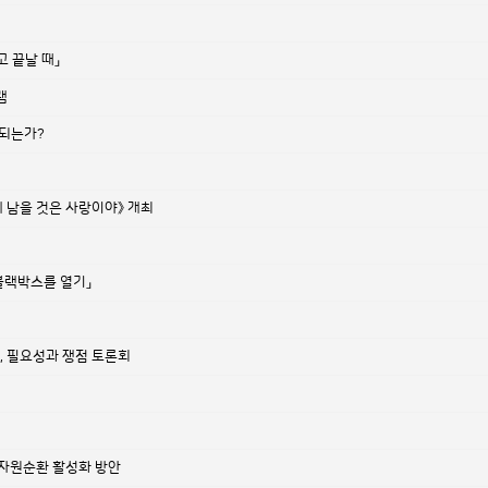
 끝날 때」
램
 되는가?
에게 남을 것은 사랑이야》 개최
 블랙박스를 열기」
, 필요성과 쟁점 토론회
 자원순환 활성화 방안