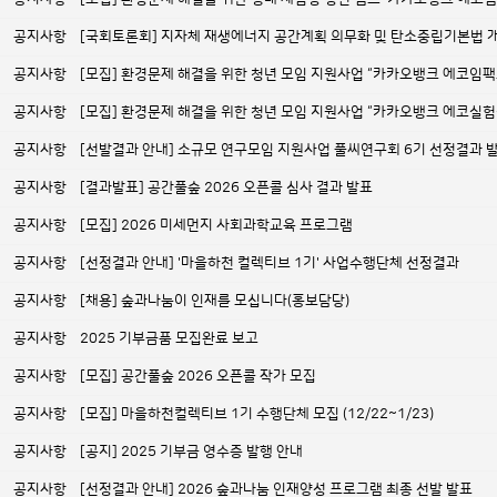
공지사항
[국회토론회] 지자체 재생에너지 공간계획 의무화 및 탄소중립기본법 
공지사항
[모집] 환경문제 해결을 위한 청년 모임 지원사업 “카카오뱅크 에코임팩트 1
공지사항
[모집] 환경문제 해결을 위한 청년 모임 지원사업 “카카오뱅크 에코실험실 3
공지사항
[선발결과 안내] 소규모 연구모임 지원사업 풀씨연구회 6기 선정결과 
공지사항
[결과발표] 공간풀숲 2026 오픈콜 심사 결과 발표
공지사항
[모집] 2026 미세먼지 사회과학교육 프로그램
공지사항
[선정결과 안내] '마을하천 컬렉티브 1기' 사업수행단체 선정결과
공지사항
[채용] 숲과나눔이 인재를 모십니다(홍보담당)
공지사항
2025 기부금품 모집완료 보고
공지사항
[모집] 공간풀숲 2026 오픈콜 작가 모집
공지사항
[모집] 마을하천컬렉티브 1기 수행단체 모집 (12/22~1/23)
공지사항
[공지] 2025 기부금 영수증 발행 안내
공지사항
[선정결과 안내] 2026 숲과나눔 인재양성 프로그램 최종 선발 발표