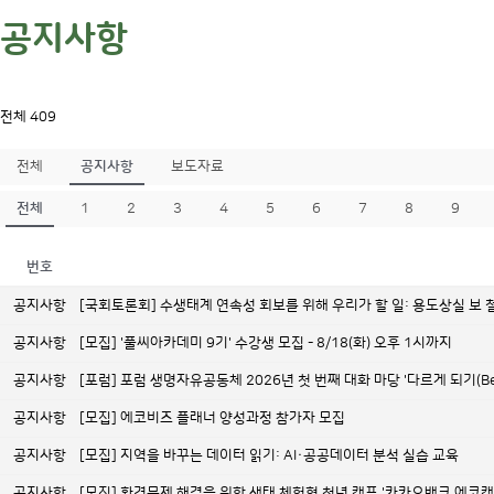
공지사항
전체 409
전체
공지사항
보도자료
전체
1
2
3
4
5
6
7
8
9
번호
공지사항
[국회토론회] 수생태계 연속성 회보를 위해 우리가 할 일: 용도상실 보
공지사항
[모집] '풀씨아카데미 9기' 수강생 모집 - 8/18(화) 오후 1시까지
공지사항
[포럼] 포럼 생명자유공동체 2026년 첫 번째 대화 마당 '다르게 되기(Becom
공지사항
[모집] 에코비즈 플래너 양성과정 참가자 모집
공지사항
[모집] 지역을 바꾸는 데이터 읽기: AI·공공데이터 분석 실습 교육
공지사항
[모집] 환경문제 해결을 위한 생태 체험형 청년 캠프 '카카오뱅크 에코캠프 1