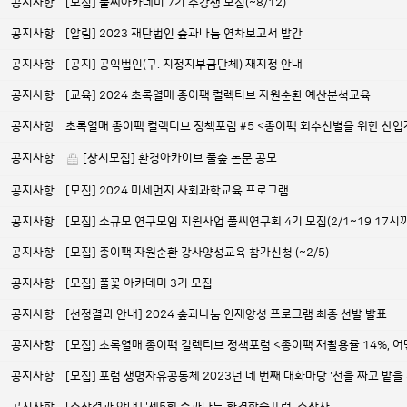
공지사항
[모집] 풀씨아카데미 7기 수강생 모집(~8/12)
공지사항
[알림] 2023 재단법인 숲과나눔 연차보고서 발간
공지사항
[공지] 공익법인(구. 지정지부금단체) 재지정 안내
공지사항
[교육] 2024 초록열매 종이팩 컬렉티브 자원순환 예산분석교육
공지사항
초록열매 종이팩 컬렉티브 정책포럼 #5 <종이팩 회수선별을 위한 산업
공지사항
[상시모집] 환경아카이브 풀숲 논문 공모
공지사항
[모집] 2024 미세먼지 사회과학교육 프로그램
공지사항
[모집] 소규모 연구모임 지원사업 풀씨연구회 4기 모집(2/1~19 17시
공지사항
[모집] 종이팩 자원순환 강사양성교육 참가신청 (~2/5)
공지사항
[모집] 풀꽃 아카데미 3기 모집
공지사항
[선정결과 안내] 2024 숲과나눔 인재양성 프로그램 최종 선발 발표
공지사항
[모집] 초록열매 종이팩 컬렉티브 정책포럼 <종이팩 재활용률 14%, 어
공지사항
[모집] 포럼 생명자유공동체 2023년 네 번째 대화마당 '천을 짜고 밭을 