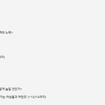
계의 노력>
까지)
떻게 높일 것인가>
가는 여성들과 커먼즈' (~12/14까지)