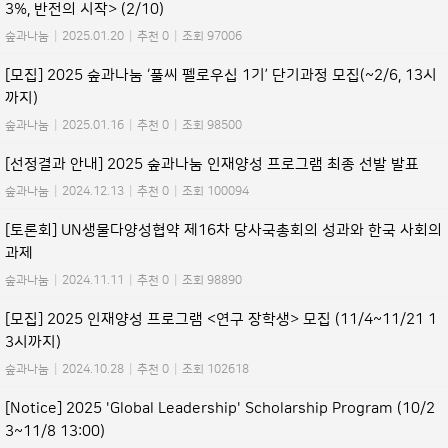
3%, 반전의 시작> (2/10)
숲과나눔
|
2025.01.20
|
추천 0
|
조회 97006
[모집] 2025 숲과나눔 ‘풀씨 펠로우십 1기’ 단기과정 모집(~2/6, 13시
까지)
숲과나눔
|
2025.01.16
|
추천 0
|
조회 98500
[선정결과 안내] 2025 숲과나눔 인재양성 프로그램 최종 선발 발표
숲과나눔
|
2024.12.13
|
추천 0
|
조회 100094
[토론회] UN생물다양성협약 제16차 당사국총회의 성과와 한국 사회의
과제
숲과나눔
|
2024.11.11
|
추천 0
|
조회 98890
[모집] 2025 인재양성 프로그램 <연구 장학생> 모집 (11/4~11/21 1
3시까지)
숲과나눔
|
2024.10.28
|
추천 0
|
조회 102618
[Notice] 2025 'Global Leadership' Scholarship Program (10/2
3~11/8 13:00)