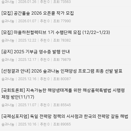
숲과나눔
|
2026.01.26
|
추천 0
|
조회 73563
[모집] 공간풀숲 2026 오픈콜 작가 모집
숲과나눔
|
2026.01.07
|
추천 0
|
조회 77990
[모집] 마을하천컬렉티브 1기 수행단체 모집 (12/22~1/23)
숲과나눔
|
2025.12.22
|
추천 0
|
조회 78382
[공지] 2025 기부금 영수증 발행 안내
숲과나눔
|
2025.12.17
|
추천 0
|
조회 79879
[선정결과 안내] 2026 숲과나눔 인재양성 프로그램 최종 선발 발표
숲과나눔
|
2025.12.16
|
추천 0
|
조회 80087
[국회토론회] 지속가능한 해양생태계를 위한 해상풍력특별법 시행령
제정 방안(11/17)
숲과나눔
|
2025.11.07
|
추천 0
|
조회 85545
[국제심포지엄] 독일 전력망 정책의 시사점과 한국의 전력망 갈등 해법
숲과나눔
|
2025.10.16
|
추천 0
|
조회 89065