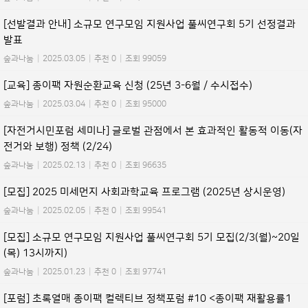
[선발결과 안내] 소규모 연구모임 지원사업 풀씨연구회 5기 선정결과
발표
숲과나눔
|
2025.03.05
|
추천 0
|
조회 99059
[교육] 종이팩 자원순환교육 신청 (25년 3-6월 / 수시접수)
숲과나눔
|
2025.03.04
|
추천 0
|
조회 95000
[자전거시민포럼 세미나] 글로벌 관점에서 본 효과적인 활동적 이동(자
전거와 보행) 정책 (2/24)
숲과나눔
|
2025.02.13
|
추천 0
|
조회 96635
[모집] 2025 미세먼지 사회과학교육 프로그램 (2025년 상시운영)
숲과나눔
|
2025.02.05
|
추천 0
|
조회 99541
[모집] 소규모 연구모임 지원사업 풀씨연구회 5기 모집(2/3(월)~20일
(목) 13시까지)
숲과나눔
|
2025.01.23
|
추천 0
|
조회 97741
[포럼] 초록열매 종이팩 컬렉티브 정책포럼 #10 <종이팩 재활용률1