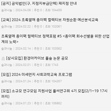
[공지] 공익법인(구. 지정지부금단체) 재지정 안내
숲과나눔
|
2024.04.08
|
추천 0
|
조회 104459
[교육] 2024 초록열매 종이팩 컬렉티브 자원순환 예산분석교육
숲과나눔
|
2024.02.22
|
추천 0
|
조회 102061
초록열매 종이팩 컬렉티브 정책포럼 #5 <종이팩 회수선별을 위한 산업
계의 노력>
숲과나눔
|
2024.02.14
|
추천 0
|
조회 103562
[상시모집] 환경아카이브 풀숲 논문 공모
숲과나눔
|
2024.02.01
|
추천 0
|
조회 1743
[모집] 2024 미세먼지 사회과학교육 프로그램
숲과나눔
|
2024.01.24
|
추천 0
|
조회 104267
[모집] 소규모 연구모임 지원사업 풀씨연구회 4기 모집(2/1~19 17시
까지)
숲과나눔
|
2024.01.23
|
추천 0
|
조회 106862