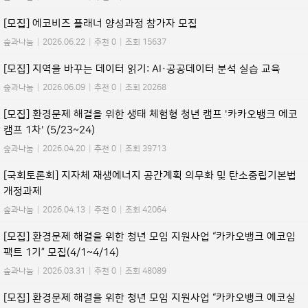
[모집] 에코비즈 플래너 양성과정 참가자 모집
숲과나눔
|
2026.06.22
|
추천 0
|
조회 15637
[모집] 지역을 바꾸는 데이터 읽기: AI·공공데이터 분석 실습 교육
숲과나눔
|
2026.06.09
|
추천 0
|
조회 20268
[모집] 환경문제 해결을 위한 생태 체험형 청년 캠프 '카카오뱅크 에코
캠프 1차' (5/23~24)
숲과나눔
|
2026.04.20
|
추천 0
|
조회 39713
[국회토론회] 지자체 재생에너지 공간계획 의무화 및 탄소중립기본법
개정과제
숲과나눔
|
2026.04.13
|
추천 0
|
조회 42064
[모집] 환경문제 해결을 위한 청년 모임 지원사업 “카카오뱅크 에코임
팩트 1기” 모집(4/1~4/14)
숲과나눔
|
2026.03.31
|
추천 0
|
조회 48089
[모집] 환경문제 해결을 위한 청년 모임 지원사업 “카카오뱅크 에코실