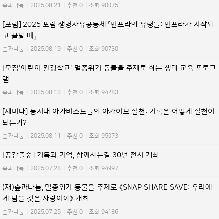
숲과나눔
|
2025.08.21
|
추천 0
|
조회 90075
[포럼] 2025 포럼 생명자유공동체 「인프라의 유령들: 인프라가 시작되
고 끝날 때」
숲과나눔
|
2025.08.19
|
추천 0
|
조회 90730
[모집'어린이 환경학교' 멸종위기 동물을 주제로 하는 생태 교육 프로그
램
숲과나눔
|
2025.08.13
|
추천 0
|
조회 94283
[세미나] 동시대 아카비스트들의 아카이브 실천: 기록은 어떻게 실천이
되는가?
숲과나눔
|
2025.08.11
|
추천 0
|
조회 95073
[공간풀숲] 기록과 기억, 함께사는길 30년 전시 개최
숲과나눔
|
2025.07.28
|
추천 0
|
조회 94997
(재)숲과나눔, 멸종위기 동물을 주제로 《SNAP SHARE SAVE: 우리에
게 남을 것은 사랑이야》 개최
숲과나눔
|
2025.07.25
|
추천 0
|
조회 94186