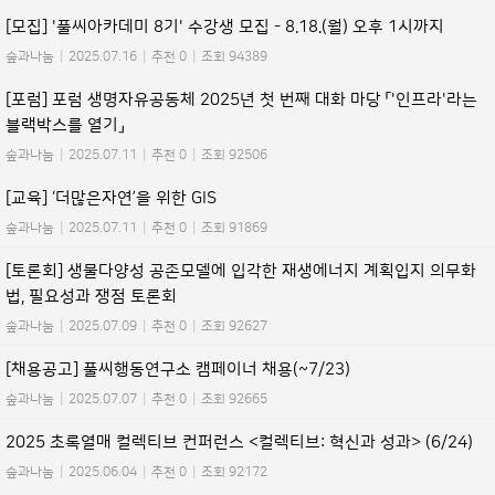
[모집] '풀씨아카데미 8기' 수강생 모집 - 8.18.(월) 오후 1시까지
숲과나눔
|
2025.07.16
|
추천 0
|
조회 94389
[포럼] 포럼 생명자유공동체 2025년 첫 번째 대화 마당 「'인프라'라는
블랙박스를 열기」
숲과나눔
|
2025.07.11
|
추천 0
|
조회 92506
[교육] ‘더많은자연’을 위한 GIS
숲과나눔
|
2025.07.11
|
추천 0
|
조회 91869
[토론회] 생물다양성 공존모델에 입각한 재생에너지 계획입지 의무화
법, 필요성과 쟁점 토론회
숲과나눔
|
2025.07.09
|
추천 0
|
조회 92627
[채용공고] 풀씨행동연구소 캠페이너 채용(~7/23)
숲과나눔
|
2025.07.07
|
추천 0
|
조회 92665
2025 초록열매 컬렉티브 컨퍼런스 <컬렉티브: 혁신과 성과> (6/24)
숲과나눔
|
2025.06.04
|
추천 0
|
조회 92172