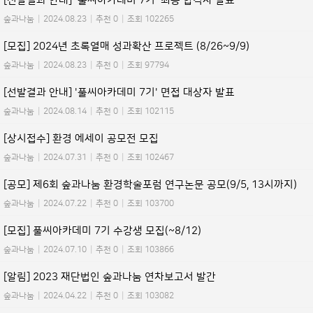
[선발결과 안내] '풀씨아카데미 7기' 최종 합격자 발표
숲과나눔
|
2024.08.23
|
추천 0
|
조회 102265
[모집] 2024년 초록열매 성과확산 프로젝트 (8/26~9/9)
숲과나눔
|
2024.08.23
|
추천 0
|
조회 97794
[선발결과 안내] '풀씨아카데미 7기' 면접 대상자 발표
숲과나눔
|
2024.08.14
|
추천 0
|
조회 102115
[상시접수] 환경 에세이 공모전 모집
숲과나눔
|
2024.07.31
|
추천 0
|
조회 102467
[공모] 제6회 숲과나눔 환경학술포럼 연구논문 공모(9/5, 13시까지)
숲과나눔
|
2024.07.22
|
추천 0
|
조회 103700
[모집] 풀씨아카데미 7기 수강생 모집(~8/12)
숲과나눔
|
2024.07.10
|
추천 0
|
조회 103866
[알림] 2023 재단법인 숲과나눔 연차보고서 발간
숲과나눔
|
2024.04.22
|
추천 0
|
조회 103082