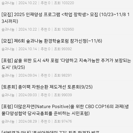
숲과나눔
|
2024.10.22
|
추천 0
|
조회 103220
[모집] 2025 인재양성 프로그램 <학업 장학생> 모집 (10/23~11/8 1
3시까지)
숲과나눔
|
2024.10.22
|
추천 0
|
조회 102950
[모집] 제6회 숲과나눔 환경학술포럼 참가신청(~11/6)
숲과나눔
|
2024.10.14
|
추천 0
|
조회 99392
[포럼] 삶을 위한 도시 4차 포럼 '다양하고 지속가능한 주거가 보장되는
도시' (9/25)
숲과나눔
|
2024.09.04
|
추천 0
|
조회 98291
[토론회] 종이팩 자원순환 제도개선 토론회(9/25)
숲과나눔
|
2024.09.03
|
추천 0
|
조회 99039
[포럼] 더많은자연(Nature Positive)을 위한 CBD COP16의 과제(생
물다양성협약 당사국총회를 준비하는 시민포럼)
숲과나눔
|
2024.08.29
|
추천 0
|
조회 97476