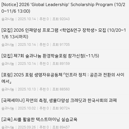
[Notice] 2026 'Global Leadership' Scholarship Program (10/2
0~11/6 13:00)
숲과나눔
|
2025.10.14
|
추천 0
|
조회 92043
[모집] 2026 인재양성 프로그램 <학업&연구 장학생> 모집 (10/20~1
1/6 13시까지)
숲과나눔
|
2025.10.14
|
추천 0
|
조회 91705
[모집] 제7회 숲과나눔 환경학술포럼 참가신청(~11/5)
숲과나눔
|
2025.10.14
|
추천 0
|
조회 89159
[포럼] 2025 포럼 생명자유공동체 「인프라 정치 : 공존과 전환의 사이
에서」
숲과나눔
|
2025.10.13
|
추천 0
|
조회 88560
[국제세미나] 자연의 측정, 생물다양성 크레딧과 한국사회의 과제
숲과나눔
|
2025.10.02
|
추천 0
|
조회 90724
[교육] AI를 활용한 텍스트마이닝 실습교육
숲과나눔
|
2025.09.26
|
추천 0
|
조회 89457