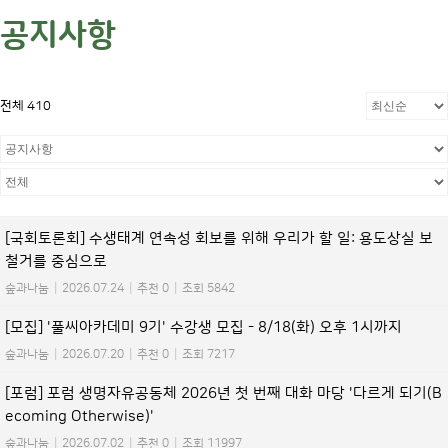
공지사항
전체 410
[국회토론회] 수생태계 연속성 회보를 위해 우리가 할 일: 용도상실 보
철거를 중심으로
숲과나눔
|
2026.07.24
|
추천 0
|
조회 5842
[모집] '풀씨아카데미 9기' 수강생 모집 - 8/18(화) 오후 1시까지
숲과나눔
|
2026.07.20
|
추천 0
|
조회 7217
[포럼] 포럼 생명자유공동체 2026년 첫 번째 대화 마당 '다르게 되기(B
ecoming Otherwise)'
숲과나눔
|
2026.07.02
|
추천 0
|
조회 11997