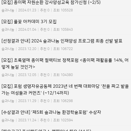
[모집] 종이팩 자원순환 강사양성교육 참가신청 (~2/5)
숲과나눔
|
2024.01.23
|
추천 0
|
조회 105528
[모집] 풀꽃 아카데미 3기 모집
숲과나눔
|
2024.01.04
|
추천 0
|
조회 105843
[선정결과 안내] 2024 숲과나눔 인재양성 프로그램 최종 선발 발표
숲과나눔
|
2023.12.20
|
추천 0
|
조회 106722
[모집] 초록열매 종이팩 컬렉티브 정책포럼 <종이팩 재활용률 14%, 어
떻게 높일 것인가>
숲과나눔
|
2023.12.05
|
추천 0
|
조회 104380
[모집] 포럼 생명자유공동체 2023년 네 번째 대화마당 '천을 짜고 밭을
가는 여성들과 커먼즈' (~12/14까지)
숲과나눔
|
2023.11.29
|
추천 0
|
조회 106298
[수상결과 안내] '제5회 숲과나눔 환경학술포럼' 수상자
숲과나눔
|
2023.11.24
|
추천 0
|
조회 102594