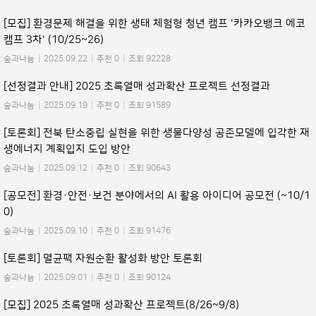
[모집] 환경문제 해결을 위한 생태 체험형 청년 캠프 '카카오뱅크 에코
캠프 3차' (10/25~26)
숲과나눔
|
2025.09.22
|
추천 0
|
조회 92228
[선정결과 안내] 2025 초록열매 성과확산 프로젝트 선정결과
숲과나눔
|
2025.09.19
|
추천 0
|
조회 91589
[토론회] 전북 탄소중립 실현을 위한 생물다양성 공존모델에 입각한 재
생에너지 계획입지 도입 방안
숲과나눔
|
2025.09.12
|
추천 0
|
조회 90643
[공모전] 환경·안전·보건 분야에서의 AI 활용 아이디어 공모전 (~10/1
0)
숲과나눔
|
2025.09.10
|
추천 0
|
조회 91476
[토론회] 멸균팩 자원순환 활성화 방안 토론회
숲과나눔
|
2025.09.01
|
추천 0
|
조회 90124
[모집] 2025 초록열매 성과확산 프로젝트(8/26~9/8)