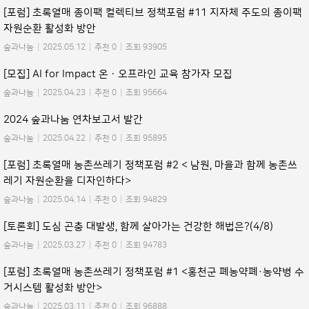
[포럼] 초록열매 종이팩 컬렉티브 정책포럼 #11 지자체 주도의 종이팩
자원순환 활성화 방안
숲과나눔
|
2025.05.12
|
추천 0
|
조회 93905
[모집] AI for Impact 온ㆍ오프라인 교육 참가자 모집
숲과나눔
|
2025.04.23
|
추천 0
|
조회 95664
2024 숲과나눔 연차보고서 발간
숲과나눔
|
2025.04.22
|
추천 0
|
조회 95895
[포럼] 초록열매 농촌쓰레기 정책포럼 #2 < 남원, 마을과 함께 농촌쓰
레기 자원순환을 디자인하다>
숲과나눔
|
2025.04.14
|
추천 0
|
조회 94829
[토론회] 도심 곤충 대발생, 함께 살아가는 건강한 해법은?(4/8)
숲과나눔
|
2025.03.27
|
추천 0
|
조회 94783
[포럼] 초록열매 농촌쓰레기 정책포럼 #1 <홍천군 폐농약폐·농약병 수
거시스템 활성화 방안>
숲과나눔
|
2025.03.11
|
추천 0
|
조회 96888