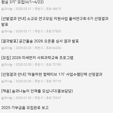
험실 3기” 모집(4/1~4/22)
숲과나눔
|
2026.03.31
|
추천 0
|
조회 48615
[선발결과 안내] 소규모 연구모임 지원사업 풀씨연구회 6기 선정결과
발표
숲과나눔
|
2026.03.11
|
추천 0
|
조회 57820
[결과발표] 공간풀숲 2026 오픈콜 심사 결과 발표
숲과나눔
|
2026.02.20
|
추천 0
|
조회 64204
[모집] 2026 미세먼지 사회과학교육 프로그램
숲과나눔
|
2026.02.09
|
추천 0
|
조회 70190
[선정결과 안내] '마을하천 컬렉티브 1기' 사업수행단체 선정결과
숲과나눔
|
2026.02.06
|
추천 0
|
조회 70719
[채용] 숲과나눔이 인재를 모십니다(홍보담당)
숲과나눔
|
2026.01.30
|
추천 0
|
조회 70247
2025 기부금품 모집완료 보고