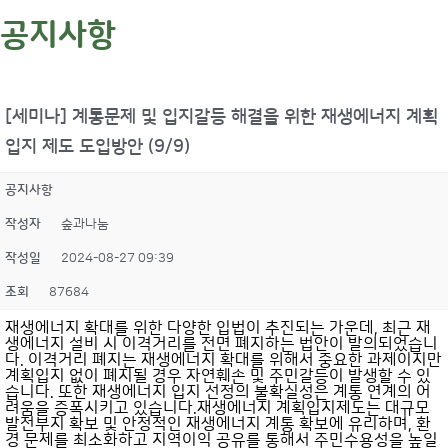
공지사항
[세미나] 계통문제 및 입지갈등 해결을 위한 재생에너지 계획
입지 제도 도입방안 (9/9)
공지사항
작성자
숲과나눔
작성일
2024-08-27 09:39
조회
87684
재생에너지 확대를 위한 다양한 입법이 추진되는 가운데, 최근 재
생에너지 설비 시 이격거리를 전면 폐지하는 법안이 발의되었습니
다. 이격거리 폐지는 재생에너지 확대를 위해서 중요한 과제이지만
계획입지 없이 폐지될 경우 자연훼손 및 주민갈등이 발생할 수 있
습니다. 또한 재생에너지 입지 선정의 불확실성은 계통 연계의 어
려움을 증폭시키고 있습니다.재생에너지 계획입지제도는 대규모
발전부지 확보 및 안정적인 재생에너지 계통 확보에 유리하며, 환
경 문제를 최소화하고 지역이익 공유를 통해서 주민수용성을 높일