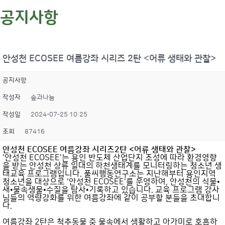
공지사항
안성천 ECOSEE 여름강좌 시리즈 2탄 <어류 생태와 관찰>
공지사항
작성자
숲과나눔
작성일
2024-07-25 10:25
조회
87416
안성천 ECOSEE 여름강좌 시리즈2탄
<어류 생태와 관찰>
'안성천 ECOSEE'는 용인 반도체 산업단지 조성에 따라 환경영향
을 받는 안성천 상류 일대의 하천생태계를 모니터링하는 청소년 생
태교육 프로그램입니다. 풀씨행동연구소는 지난해부터 용인지역
청소년을 대상으로 '안성천 ECOSEE'를 운영하여, 안성천의 식물•
새•물속생물•수질을 탐사•기록하고 있습니다. 교육 프로그램 강사
님들의 역량강화를 위한 여름강좌에 같이 공부할 분들을 초대합니
다.
여름강좌 2탄은 척추동물 중 물속에서 생활하고 아가미로 호흡하