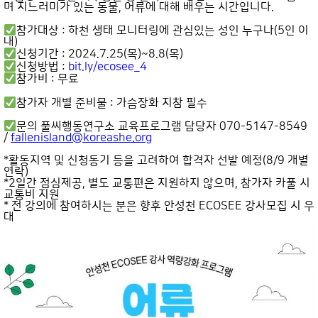
며 지느러미가 있는 동물, 어류에 대해 배우는 시간입니다.
참가대상 : 하천 생태 모니터링에 관심있는 성인 누구나(5인 이
내)
신청기간 : 2024.7.25(목)~8.8(목)
신청방법 :
bit.ly/ecosee_4
참가비 : 무료
참가자 개별 준비물 : 가슴장화 지참 필수
문의 풀씨행동연구소 교육프로그램 담당자 070-5147-8549
/
fallenisland@koreashe.org
*활동지역 및 신청동기 등을 고려하여 합격자 선발 예정(8/9 개별
연락)
*2일간 점심제공, 별도 교통편은 지원하지 않으며, 참가자 카풀 시
교통비 지원
* 전 강의에 참여하시는 분은 향후 안성천 ECOSEE 강사모집 시 우
대