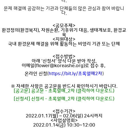
다.
문제 해결에 공감하는 기관과 단체들의 많은 관심과 참여 바랍니
다.
<공모주제>
환경정의(환경복지), 자원순환, 기후위기 대응, 생태계보호, 환경교
육
<지원대상>
국내 환경문제 해결을 위해 활동하는 비영리 기관 또는 단체
<접수방법>
아래 '신청서' 양식 다운 받아 작성,
이메일(flower@koreashe.org)로 접수
후,
온라인 신청
(
https://bit.ly/초록열매2차
)
※ 자세한 사항은 공고문을 반드시 확인하시기 바랍니다.
[공고문] 공고문 - 초록열매_2차 (클릭하여 다운로드)
[신청서] 신청서 - 초록열매_2차 (클릭하여 다운로드)
<접수기간>
2022.01.17(월) ~ 02.06(일) 24시까지
<사업설명회>
2022.01.14(금) 10:30~12:00