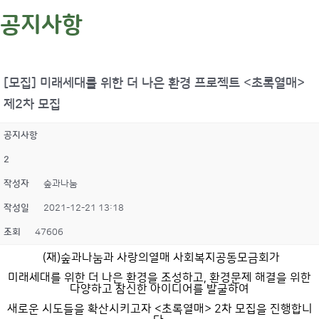
공지사항
[모집] 미래세대를 위한 더 나은 환경 프로젝트 <초록열매>
제2차 모집
공지사항
2
작성자
숲과나눔
작성일
2021-12-21 13:18
조회
47606
(재)숲과나눔과 사랑의열매 사회복지공동모금회가
미래세대를 위한 더 나은 환경을 조성하고, 환경문제 해결을 위한
다양하고 참신한 아이디어를 발굴하여
새로운 시도들을 확산시키고자 <초록열매> 2차 모집을 진행합니