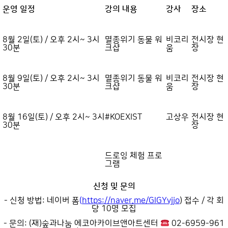
운영 일정
강의 내용
강사
장소
8월 2일(토) / 오후 2시~ 3시
멸종위기 동물 워
비코리
전시장 현
30분
크샵
움
장
8월 9일(토) / 오후 2시~ 3시
멸종위기 동물 워
비코리
전시장 현
30분
크샵
움
장
8월 16일(토) / 오후 2시~ 3시
#KOEXIST
고상우
전시장 현
30분
장
드로잉 체험 프로
그램
신청 및 문의
- 신청 방법: 네이버 폼
(
https://naver.me/GlGYvjjo
) 접수 / 각 회
당 10명 모집
- 문의: (재)숲과나눔 에코아카이브앤아트센터
02-6959-961